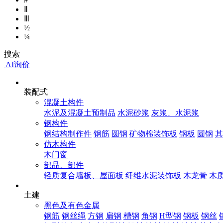
Ⅱ
Ⅲ
½
¼
搜索
AI询价
装配式
混凝土构件
水泥及混凝土预制品
水泥砂浆
灰浆、水泥浆
钢构件
钢结构制作件
钢筋
圆钢
矿物棉装饰板
钢板
圆钢
其
仿木构件
木门窗
部品、部件
轻质复合墙板、屋面板
纤维水泥装饰板
木龙骨
木
土建
黑色及有色金属
钢筋
钢丝绳
方钢
扁钢
槽钢
角钢
H型钢
钢板
钢丝