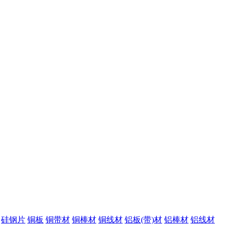
硅钢片
铜板
铜带材
铜棒材
铜线材
铝板(带)材
铝棒材
铝线材