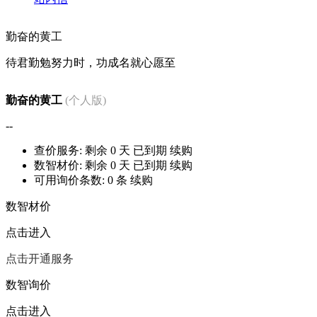
勤奋的黄工
待君勤勉努力时，功成名就心愿至
勤奋的黄工
(个人版)
--
查价服务: 剩余
0
天
已到期
续购
数智材价: 剩余
0
天
已到期
续购
可用询价条数:
0
条
续购
数智材价
点击进入
点击开通服务
数智询价
点击进入