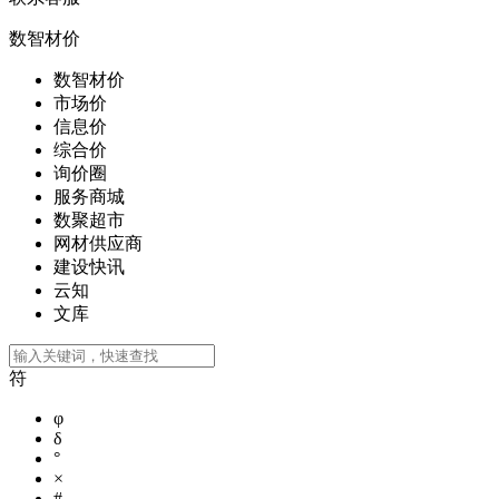
数智材价
数智材价
市场价
信息价
综合价
询价圈
服务商城
数聚超市
网材供应商
建设快讯
云知
文库
符
φ
δ
°
×
#