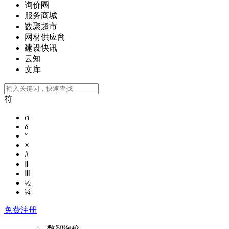
询价圈
服务商城
数聚超市
网材供应商
建设快讯
云知
文库
符
φ
δ
°
×
#
Ⅱ
Ⅲ
½
¼
免费注册
数智询价