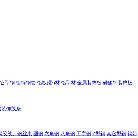
它型钢
镀锌钢管
铝板(带)材
铝型材
金属装饰板
硅酸钙装饰板
质装饰线条
钢绞线、钢丝束
圆钢
六角钢
八角钢
工字钢
Z型钢
其它型钢
钢带