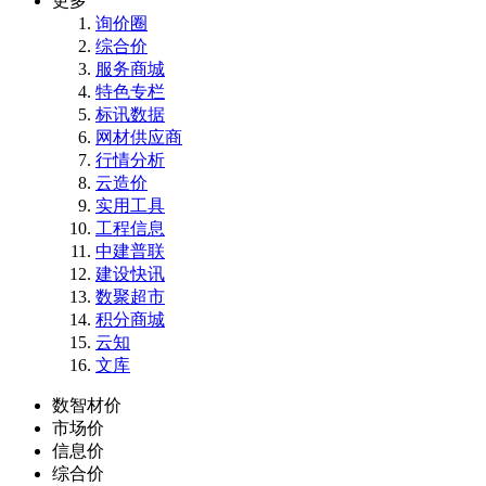
更多
询价圈
综合价
服务商城
特色专栏
标讯数据
网材供应商
行情分析
云造价
实用工具
工程信息
中建普联
建设快讯
数聚超市
积分商城
云知
文库
数智材价
市场价
信息价
综合价