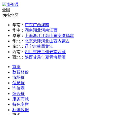
全国
切换地区
华南：
广东
广西
海南
华中：
湖南
湖北
河南
江西
华东：
上海
浙江
江苏
山东
安徽
福建
华北：
北京
天津
河北
山西
内蒙古
东北：
辽宁
吉林
黑龙江
西南：
四川
重庆
贵州
云南
西藏
西北：
陕西
甘肃
宁夏
青海
新疆
首页
数智材价
市场价
信息价
询价圈
综合价
服务商城
特色专栏
标讯数据