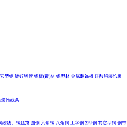
它型钢
镀锌钢管
铝板(带)材
铝型材
金属装饰板
硅酸钙装饰板
质装饰线条
钢绞线、钢丝束
圆钢
六角钢
八角钢
工字钢
Z型钢
其它型钢
钢带