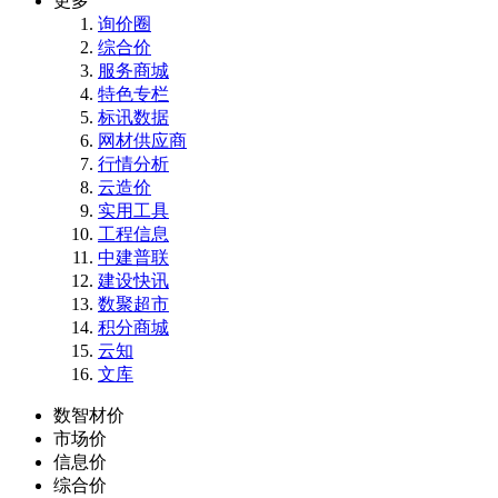
更多
询价圈
综合价
服务商城
特色专栏
标讯数据
网材供应商
行情分析
云造价
实用工具
工程信息
中建普联
建设快讯
数聚超市
积分商城
云知
文库
数智材价
市场价
信息价
综合价