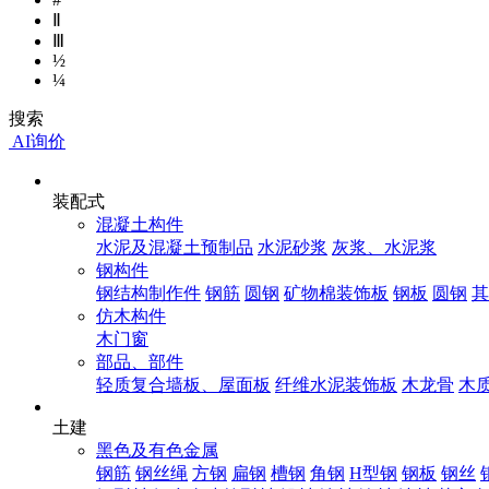
Ⅱ
Ⅲ
½
¼
搜索
AI询价
装配式
混凝土构件
水泥及混凝土预制品
水泥砂浆
灰浆、水泥浆
钢构件
钢结构制作件
钢筋
圆钢
矿物棉装饰板
钢板
圆钢
其
仿木构件
木门窗
部品、部件
轻质复合墙板、屋面板
纤维水泥装饰板
木龙骨
木
土建
黑色及有色金属
钢筋
钢丝绳
方钢
扁钢
槽钢
角钢
H型钢
钢板
钢丝