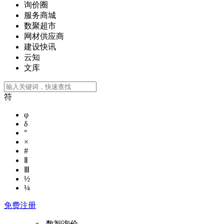
询价圈
服务商城
数聚超市
网材供应商
建设快讯
云知
文库
符
φ
δ
°
×
#
Ⅱ
Ⅲ
½
¼
免费注册
数智询价