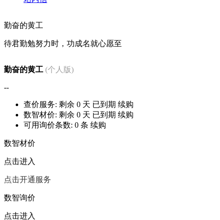
勤奋的黄工
待君勤勉努力时，功成名就心愿至
勤奋的黄工
(个人版)
--
查价服务: 剩余
0
天
已到期
续购
数智材价: 剩余
0
天
已到期
续购
可用询价条数:
0
条
续购
数智材价
点击进入
点击开通服务
数智询价
点击进入