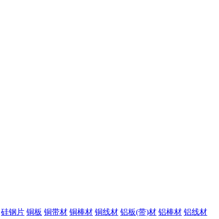
硅钢片
铜板
铜带材
铜棒材
铜线材
铝板(带)材
铝棒材
铝线材