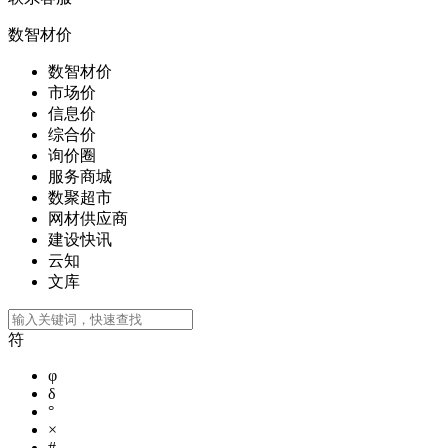
数智材价
数智材价
市场价
信息价
综合价
询价圈
服务商城
数聚超市
网材供应商
建设快讯
云知
文库
符
φ
δ
°
×
#