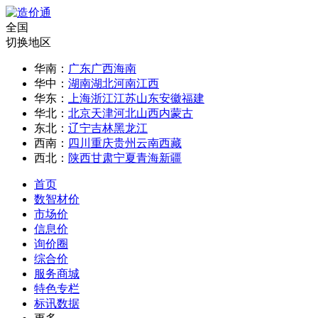
全国
切换地区
华南：
广东
广西
海南
华中：
湖南
湖北
河南
江西
华东：
上海
浙江
江苏
山东
安徽
福建
华北：
北京
天津
河北
山西
内蒙古
东北：
辽宁
吉林
黑龙江
西南：
四川
重庆
贵州
云南
西藏
西北：
陕西
甘肃
宁夏
青海
新疆
首页
数智材价
市场价
信息价
询价圈
综合价
服务商城
特色专栏
标讯数据