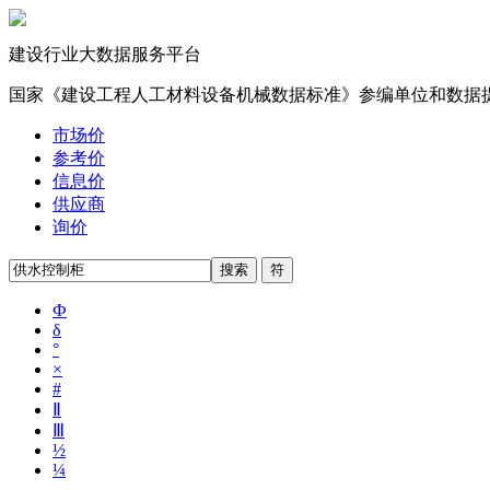
建设行业大数据服务平台
国家《建设工程人工材料设备机械数据标准》参编单位和数据
市场价
参考价
信息价
供应商
询价
Ф
δ
°
×
#
Ⅱ
Ⅲ
½
¼