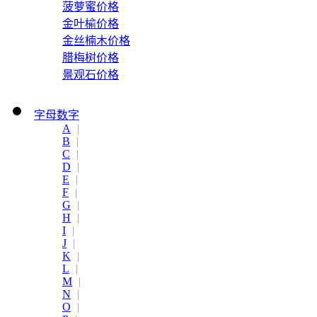
菠萝蜜价格
金叶榆价格
金丝楠木价格
腊梅树价格
景观石价格
字母数字
A
|
B
|
C
|
D
|
E
|
F
|
G
|
H
|
I
|
J
|
K
|
L
|
M
|
N
|
O
|