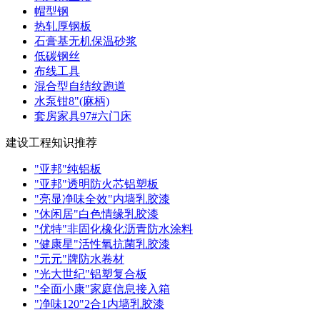
帽型钢
热轧厚钢板
石膏基无机保温砂浆
低碳钢丝
布线工具
混合型自结纹跑道
水泵钳8"(麻柄)
套房家具97#六门床
建设工程知识推荐
"亚邦"纯铝板
"亚邦"透明防火芯铝塑板
"亮显净味全效"内墙乳胶漆
"休闲居"白色情缘乳胶漆
"优特"非固化橡化沥青防水涂料
"健康星"活性氧抗菌乳胶漆
"元元"牌防水卷材
"光大世纪"铝塑复合板
"全面小康"家庭信息接入箱
"净味120"2合1内墙乳胶漆