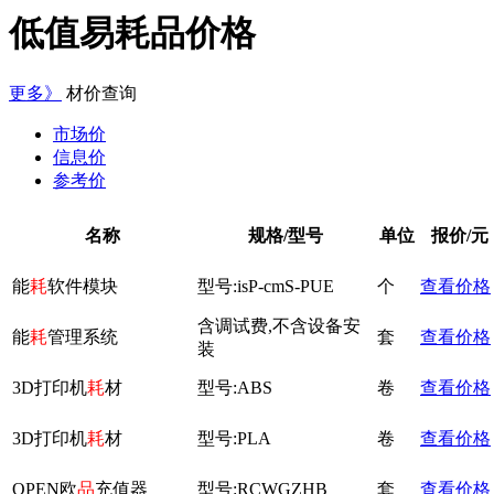
低值易耗品价格
更多》
材价查询
市场价
信息价
参考价
名称
规格/型号
单位
报价/元
能
耗
软件模块
型号:isP-cmS-PUE
个
查看价格
含调试费,不含设备安
能
耗
管理系统
套
查看价格
装
3D打印机
耗
材
型号:ABS
卷
查看价格
3D打印机
耗
材
型号:PLA
卷
查看价格
OPEN欧
品
充值器
型号:RCWGZHB
套
查看价格