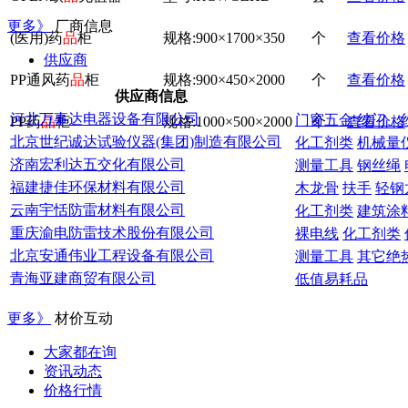
更多》
厂商信息
(医用)药
品
柜
规格:900×1700×350
个
查看价格
供应商
PP通风药
品
柜
规格:900×450×2000
个
查看价格
供应商信息
河北万事达电器设备有限公司
门窗五金
纱门、
PP药
品
柜
规格:1000×500×2000
个
查看价格
北京世纪诚达试验仪器(集团)制造有限公司
化工剂类
机械量
凝土及灰浆用机
济南宏利达五交化有限公司
测量工具
钢丝绳
福建捷佳环保材料有限公司
木龙骨
扶手
轻钢
云南宇恬防雷材料有限公司
化工剂类
建筑涂
重庆渝电防雷技术股份有限公司
裸电线
化工剂类
北京安通伟业工程设备有限公司
测量工具
其它绝
具
青海亚建商贸有限公司
低值易耗品
更多》
材价互动
大家都在询
资讯动态
价格行情