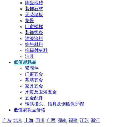
陶瓷地砖
装饰石材
天花墙板
龙骨
门窗楼梯
装饰线条
油漆涂料
绝热材料
抗辐射材料
洁具
低值易耗品
紧固件
门窗五金
幕墙五金
家具五金
水暖及卫浴五金
五金配件
钢筋接头、锚具及钢筋保护帽
低值易耗品价格
广东
|
北京
|
上海
|
四川
|
广西
|
湖南
|
福建
|
江苏
|
浙江