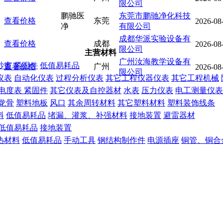
限公司
鹏驰医
东莞市鹏驰净化科技
查看价格
东莞
2026-08
净
有限公司
成都华派实验设备有
查看价格
成都
2026-08
限公司
主营材料
广州汝海教学设备有
纱窗
紧固件
低值易耗品
查看价格
广州
2026-08
限公司
仪表
自动化仪表
过程分析仪表
其它工程仪器仪表
其它工程机械
械
电度表
紧固件
其它仪表及自控器材
水表
压力仪表
电工测量仪表
龙骨
塑料地板
风口
其余周转材料
其它塑料材料
塑料装饰线条
料
低值易耗品
堵漏、灌浆、补强材料
接地装置
避雷器材
低值易耗品
接地装置
热材料
低值易耗品
手动工具
钢结构制作件
电源插座
铜管、铜合