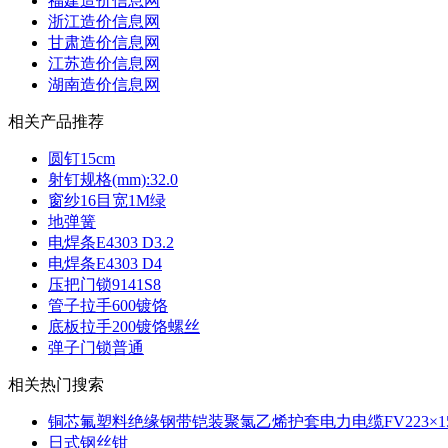
福建造价信息网
浙江造价信息网
甘肃造价信息网
江苏造价信息网
湖南造价信息网
相关产品推荐
圆钉15cm
射钉规格(mm):32.0
窗纱16目宽1M绿
地弹簧
电焊条E4303 D3.2
电焊条E4303 D4
压把门锁9141S8
管子拉手600镀饹
底板拉手200镀饹螺丝
弹子门锁普通
相关热门搜索
铜芯氟塑料绝缘钢带铠装聚氯乙烯护套电力电缆FV223×1
日式钢丝钳