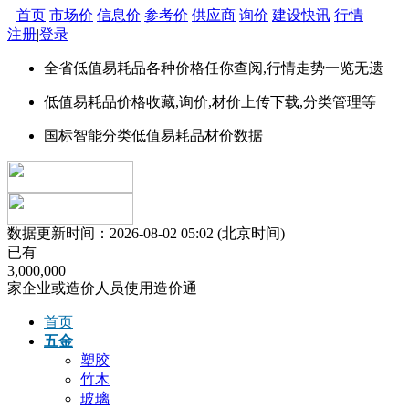
首页
市场价
信息价
参考价
供应商
询价
建设快讯
行情
注册
|
登录
全省
低值易耗品
各种价格任你查阅,行情走势一览无遗
低值易耗品价格
收藏,询价,材价上传下载,分类管理等
国标智能分类
低值易耗品
材价数据
数据更新时间：2026-08-02 05:02 (北京时间)
已有
3
,
0
0
0
,
0
0
0
家企业或造价人员使用造价通
首页
五金
塑胶
竹木
玻璃