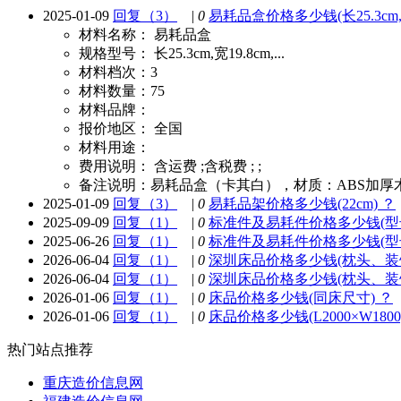
2025-01-09
回复（3）
|
0
易耗品盒价格多少钱(长25.3cm,宽
材料名称：
易耗品盒
规格型号：
长25.3cm,宽19.8cm,...
材料档次：
3
材料数量：
75
材料品牌：
报价地区：
全国
材料用途：
费用说明：
含运费 ;含税费 ; ;
备注说明：
易耗品盒（卡其白），材质：ABS加厚木纹，
2025-01-09
回复（3）
|
0
易耗品架价格多少钱(22cm) ？
2025-09-09
回复（1）
|
0
标准件及易耗件价格多少钱(型号
2025-06-26
回复（1）
|
0
标准件及易耗件价格多少钱(型号
2026-06-04
回复（1）
|
0
深圳床品价格多少钱(枕头、装
2026-06-04
回复（1）
|
0
深圳床品价格多少钱(枕头、装
2026-01-06
回复（1）
|
0
床品价格多少钱(同床尺寸) ？
2026-01-06
回复（1）
|
0
床品价格多少钱(L2000×W1800
热门站点推荐
重庆造价信息网