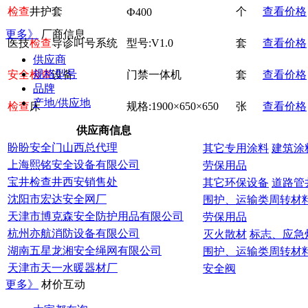
检查
井护套
个
查看价格
Ф400
更多》
厂商信息
医技
检查
导诊叫号系统
型号:V1.0
套
查看价格
供应商
规格型号
安全
检查
设备
门禁一体机
套
查看价格
品牌
产地/供应地
检查
床
规格:1900×650×650
张
查看价格
供应商信息
盼盼安全门山西总代理
其它专用涂料
建筑涂
上海熙铭安全设备有限公司
劳保用品
宝井检查井西安销售处
其它环保设备
道路管
沈阳市宏达安全网厂
围护、运输类周转材
天津市博克森安全防护用品有限公司
劳保用品
杭州亦航消防设备有限公司
灭火散材
标志、应急
防水枪
劳保用品
湖南五星龙湘安全绳网有限公司
围护、运输类周转材
天津市天一水暖器材厂
安全阀
更多》
材价互动