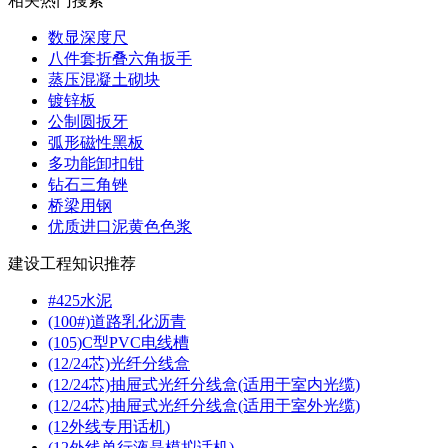
相关热门搜索
数显深度尺
八件套折叠六角扳手
蒸压混凝土砌块
镀锌板
公制圆扳牙
弧形磁性黑板
多功能卸扣钳
钻石三角锉
桥梁用钢
优质进口泥黄色色浆
建设工程知识推荐
#425水泥
(100#)道路乳化沥青
(105)C型PVC电线槽
(12/24芯)光纤分线盒
(12/24芯)抽屉式光纤分线盒(适用于室内光缆)
(12/24芯)抽屉式光纤分线盒(适用于室外光缆)
(12外线专用话机)
(12外线单行液晶模拟话机)