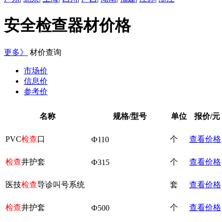
安全检查器材价格
更多》
材价查询
市场价
信息价
参考价
名称
规格/型号
单位
报价/元
PVC
检查
口
个
查看价格
Ф110
检查
井护套
个
查看价格
Ф315
医技
检查
导诊叫号系统
套
查看价格
检查
井护套
个
查看价格
Ф500