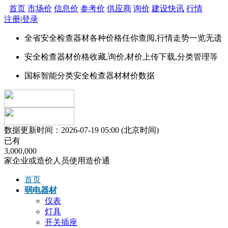
首页
市场价
信息价
参考价
供应商
询价
建设快讯
行情
注册
|
登录
全省
安全检查器材
各种价格任你查阅,行情走势一览无遗
安全检查器材价格
收藏,询价,材价上传下载,分类管理等
国标智能分类
安全检查器材
材价数据
数据更新时间：2026-07-19 05:00 (北京时间)
已有
3
,
0
0
0
,
0
0
0
家企业或造价人员使用造价通
首页
弱电器材
仪表
灯具
开关插座