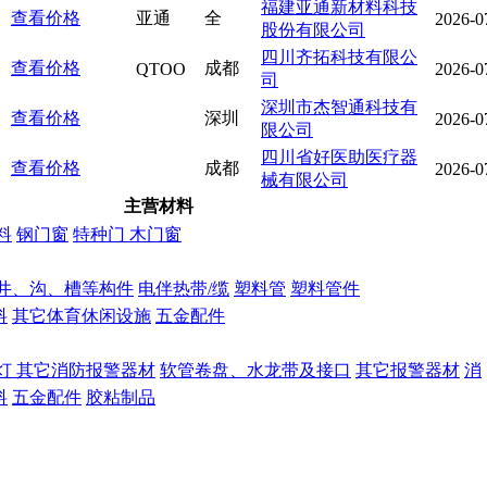
福建亚通新材料科技
查看价格
亚通
全
2026-0
股份有限公司
四川齐拓科技有限公
查看价格
成都
QTOO
2026-0
司
深圳市杰智通科技有
查看价格
深圳
2026-0
限公司
四川省好医助医疗器
查看价格
成都
2026-0
械有限公司
主营材料
料
钢门窗
特种门
木门窗
井、沟、槽等构件
电伴热带/缆
塑料管
塑料管件
料
其它体育休闲设施
五金配件
灯
其它消防报警器材
软管卷盘、水龙带及接口
其它报警器材
消
料
五金配件
胶粘制品