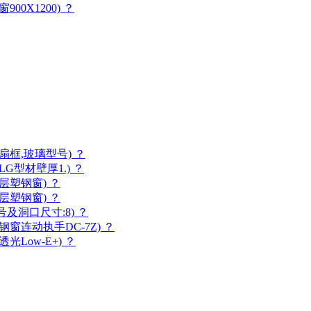
0X1200) ？
框,玻璃型号) ？
G型材壁厚1.) ？
层塑钢窗) ？
层塑钢窗) ？
及洞口尺寸:8) ？
窗连动执手DC-7Z) ？
Low-E+) ？