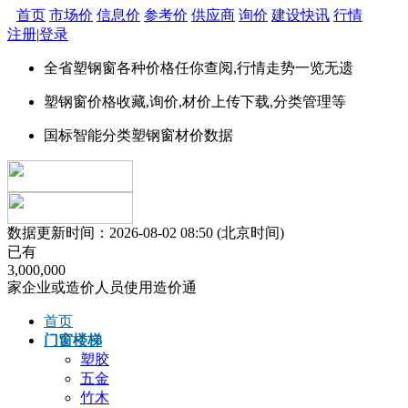
首页
市场价
信息价
参考价
供应商
询价
建设快讯
行情
注册
|
登录
全省
塑钢窗
各种价格任你查阅,行情走势一览无遗
塑钢窗价格
收藏,询价,材价上传下载,分类管理等
国标智能分类
塑钢窗
材价数据
数据更新时间：2026-08-02 08:50 (北京时间)
已有
3
,
0
0
0
,
0
0
0
家企业或造价人员使用造价通
首页
门窗楼梯
塑胶
五金
竹木