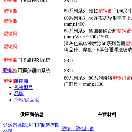
塑钢窗
门多点锁闭系统
S817A
塑钢窗
80系列系列:推拉
塑钢窗
;门洞尺寸(m
60系列系列:大连实德异形平开上
塑钢窗
(mm):1400
88系列系列:德国鑫磷密封
塑钢窗
塑钢窗
(mm):W×H:1500x1500
深灰色氟碳漆喷涂60系列普通
塑
塑钢窗
璃品种、厚度：6厚普通浮法玻
塑钢窗
门多点锁闭系统
S817
更多》
厂商信息
塑钢窗
门多点锁闭系统
S817
80系列系列:80系列海螺
塑钢门窗
塑钢窗
供应商
门洞尺寸(mm):1300
规格型号
品牌
产地/供应地
供应商信息
主营材料
辽源市鑫凯达门窗制造有限
塑钢、塑铝门窗
公司