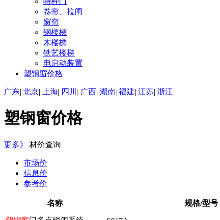
特种门
卷帘、拉闸
窗帘
钢楼梯
木楼梯
铁艺楼梯
电启动装置
塑钢窗价格
广东
|
北京
|
上海
|
四川
|
广西
|
湖南
|
福建
|
江苏
|
浙江
塑钢窗价格
更多》
材价查询
市场价
信息价
参考价
名称
规格/型号