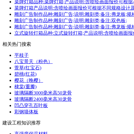
菜牌灯箱品种:菜牌灯箱;产品说明:含喷绘画面报价可根据不同规
菜牌灯箱产品说明:含喷绘画面报价可根据不同规格设计及制作;规
雕刻广告制作品种:雕刻广告;说明:雕刻类;备注:弗龙板;规格(m
雕刻广告制作品种:雕刻广告;说明:雕刻类;备注:双色板;
雕刻广告制作品种:雕刻广告;说明:雕刻类;备注:弗龙板;规格(m
立式旋转灯箱品种:立式旋转灯箱;产品说明:含喷绘画面报价可根
相关热门搜索
平枝子
八宝景天（粉色）
萱草(红宝石)
碧桃(红花)
樱花（晚樱）
棣棠(重瓣)
玻璃隔断3000毫米高50龙骨
玻璃隔断2400毫米高30龙骨
凹凸穿孔百叶板
彩钢墙体板
建设工程知识推荐
高强度保温材料