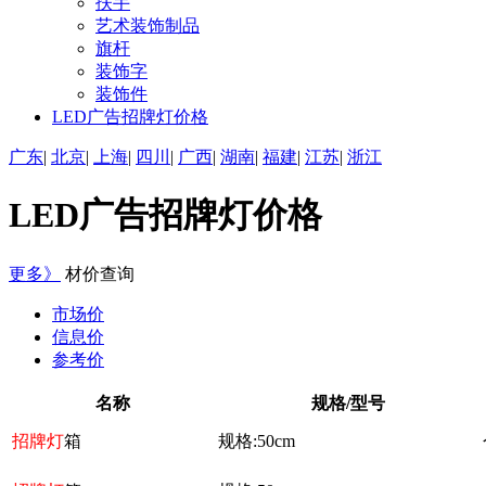
扶手
艺术装饰制品
旗杆
装饰字
装饰件
LED广告招牌灯价格
广东
|
北京
|
上海
|
四川
|
广西
|
湖南
|
福建
|
江苏
|
浙江
LED广告招牌灯价格
更多》
材价查询
市场价
信息价
参考价
名称
规格/型号
招牌灯
箱
规格:50cm