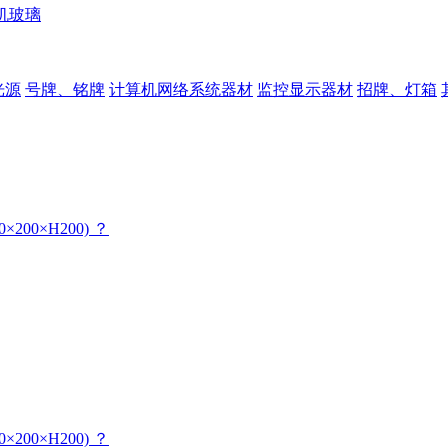
机玻璃
光源
号牌、铭牌
计算机网络系统器材
监控显示器材
招牌、灯箱
00×H200) ？
00×H200) ？