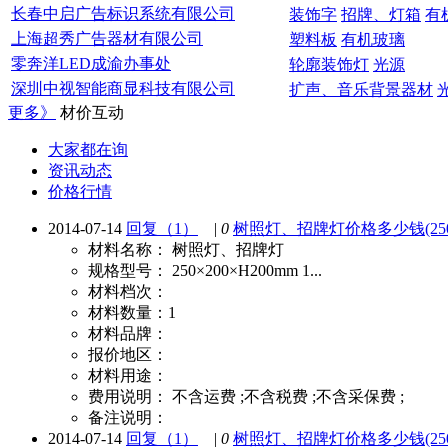
长春中启广告标识系统有限公司
装饰字
招牌、灯箱
有
上海超秀广告器材有限公司
塑料板
有机玻璃
零奔洋LED成渝办事处
轮廓装饰灯
光源
深圳中视智能商显科技有限公司
扩声、音乐背景器材
制品
展示柜、保鲜柜
更多》
材价互动
大家都在询
资讯动态
价格行情
2014-07-14
回复（1）
|
0
树照灯、招牌灯价格多少钱(250×2
材料名称：
树照灯、招牌灯
规格型号：
250×200×H200mm 1...
材料档次：
材料数量：
1
材料品牌：
报价地区：
材料用途：
费用说明：
不含运费 ;不含税费 ;不含采保费 ;
备注说明：
2014-07-14
回复（1）
|
0
树照灯、招牌灯价格多少钱(250×2