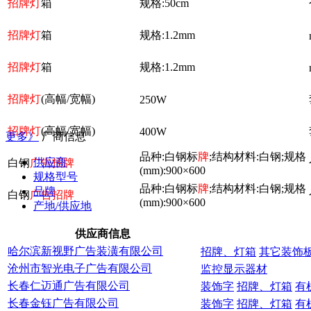
招牌灯
箱
规格:50cm
招牌灯
箱
规格:1.2mm
招牌灯
箱
规格:1.2mm
招牌灯
(高幅/宽幅)
250W
招牌灯
(高幅/宽幅)
400W
更多》
厂商信息
品种:白钢标
牌
;结构材料:白钢;规格
供应商
白钢
广告招牌
(mm):900×600
规格型号
品种:白钢标
牌
;结构材料:白钢;规格
品牌
白钢
广告招牌
(mm):900×600
产地/供应地
供应商信息
哈尔滨新视野广告装潢有限公司
招牌、灯箱
其它装饰
沧州市智光电子广告有限公司
监控显示器材
长春仁迈通广告有限公司
装饰字
招牌、灯箱
有
长春金钰广告有限公司
装饰字
招牌、灯箱
有