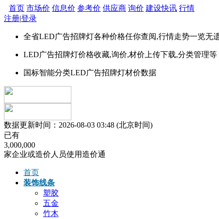
首页
市场价
信息价
参考价
供应商
询价
建设快讯
行情
注册
|
登录
全省
LED广告招牌灯
各种价格任你查阅,行情走势一览无
LED广告招牌灯价格
收藏,询价,材价上传下载,分类管理等
国标智能分类
LED广告招牌灯
材价数据
数据更新时间：2026-08-03 03:48 (北京时间)
已有
3
,
0
0
0
,
0
0
0
家企业或造价人员使用造价通
首页
装饰线条
塑胶
五金
竹木