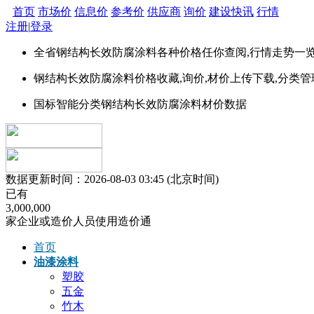
首页
市场价
信息价
参考价
供应商
询价
建设快讯
行情
注册
|
登录
全省
钢结构长效防腐涂料
各种价格任你查阅,行情走势一
钢结构长效防腐涂料价格
收藏,询价,材价上传下载,分类管
国标智能分类
钢结构长效防腐涂料
材价数据
数据更新时间：2026-08-03 03:45 (北京时间)
已有
3
,
0
0
0
,
0
0
0
家企业或造价人员使用造价通
首页
油漆涂料
塑胶
五金
竹木