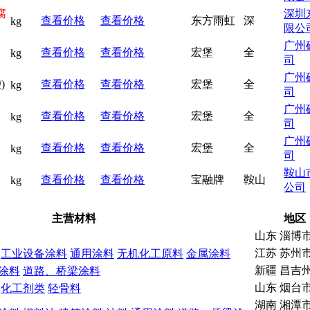
腐
深圳
查看价格
查看价格
东方雨虹
深
kg
限公
广州
查看价格
查看价格
宏堡
全
kg
司
广州
)
查看价格
查看价格
宏堡
全
kg
司
广州
查看价格
查看价格
宏堡
全
kg
司
广州
查看价格
查看价格
宏堡
全
kg
司
鞍山
查看价格
查看价格
宝融牌
鞍山
kg
公司
主营材料
地区
山东 淄博
江苏 苏州
工业设备涂料
通用涂料
无机化工原料
金属涂料
新疆 昌吉
涂料
道路、桥梁涂料
山东 烟台
化工剂类
轻骨料
湖南 湘潭