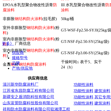
EPOA水乳型聚合物改性沥青
防
III 水乳型聚合物改性沥青
防
腐涂料
涂料
非膨胀
钢结构防火涂料
(拉毛胶)
50kg/桶
室外非膨胀型
钢结构防火涂料
(粉
GT-WSF-Fp2.50-SYJJ(25kg/袋
料
)
室内非膨胀型
钢结构防火涂料
(粉
GT-NSF-Fp2.50-SY(25kg/袋)
更多》
厂商信息
料
)
室内非膨胀型
钢结构防火涂料
(粉
供应商
GT-NSF-Fp3.00-SY(25kg/袋)
料
)
规格型号
干燥时间≤ 表干5、实干
品牌
金属
钢
材
钢结构防腐涂料
24（h）
产地/供应地
供应商信息
淄川新华防腐涂料厂
功能性涂料
江苏省东昌防腐工程有限公司
功能性涂料
建筑涂料
新疆安之盾消防科技有限公司
功能性涂料
其它专用
山东蓝盟防腐科技股份有限公司
功能性涂料
建筑涂料
祥和防水防腐涂料有限公司驻湘潭工程