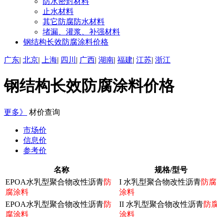
防水密封材料
止水材料
其它防腐防水材料
堵漏、灌浆、补强材料
钢结构长效防腐涂料价格
广东
|
北京
|
上海
|
四川
|
广西
|
湖南
|
福建
|
江苏
|
浙江
钢结构长效防腐涂料价格
更多》
材价查询
市场价
信息价
参考价
名称
规格/型号
EPOA水乳型聚合物改性沥青
防
I 水乳型聚合物改性沥青
防腐
腐涂料
涂料
EPOA水乳型聚合物改性沥青
防
II 水乳型聚合物改性沥青
防
腐涂料
涂料