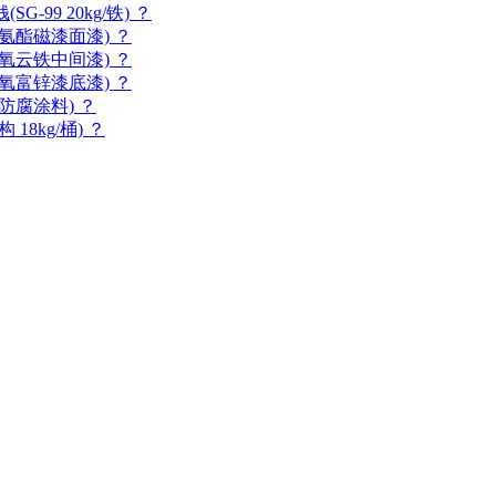
99 20kg/铁) ？
氨酯磁漆面漆) ？
氧云铁中间漆) ？
氧富锌漆底漆) ？
防腐涂料) ？
8kg/桶) ？