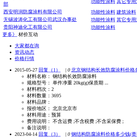
功能性涂料
其它专用
部
料
金属涂料
西安明润防腐涂料有限公司
功能性涂料
建筑涂料
无锡波涛化工有限公司武汉办事处
功能性涂料
其它专用
贵阳神迪化工有限公司
功能性涂料
更多》
材价互动
大家都在询
资讯动态
价格行情
2015-05-27
回复（1）
|
0
北京钢结构长效防腐涂料价格多少钱(
材料名称：
钢结构长效防腐涂料
规格型号：
单件净重 20kg(g)保质期 ...
材料档次：
2
材料数量：
3695
材料品牌：
报价地区：
北京北京市
材料用途：
预算
费用说明：
不含运费 ;不含税费 ;不含采保费 ;
备注说明：
2023-04-14
回复（3）
|
0
钢结构防腐涂料价格多少钱(类型