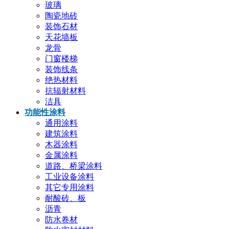
玻璃
陶瓷地砖
装饰石材
天花墙板
龙骨
门窗楼梯
装饰线条
绝热材料
抗辐射材料
洁具
功能性涂料
通用涂料
建筑涂料
木器涂料
金属涂料
道路、桥梁涂料
工业设备涂料
其它专用涂料
耐酸砖、板
沥青
防水卷材