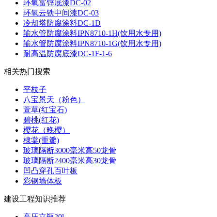
环氧富锌底漆DC-02
环氧云铁中间漆DC-03
冷却塔防腐涂料DC-1D
输水管防腐涂料IPN8710-1H(饮用水专用)
输水管防腐涂料IPN8710-1G(饮用水专用)
耐高温防腐底漆DC-1F-1-6
相关热门搜索
平枝子
八宝景天（粉色）
萱草(红宝石)
碧桃(红花)
樱花（晚樱）
棣棠(重瓣)
玻璃隔断3000毫米高50龙骨
玻璃隔断2400毫米高30龙骨
凹凸穿孔百叶板
彩钢墙体板
建设工程知识推荐
高压立瓶20l