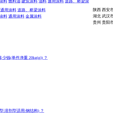
涂料
燃料油
建筑涂料
油料
通用涂料
道路、桥梁涂
陕西 西安
通用涂料
道路、桥梁涂料
湖北 武汉
涂料
通用涂料
金属涂料
贵州 贵阳
单件净重 20kg(g)) ？
:溶剂型适用:钢结构) ？