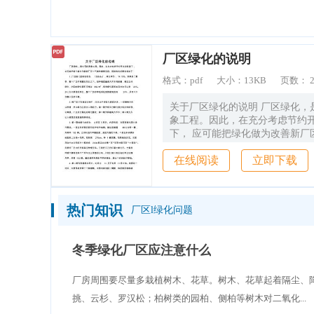
造价通
厂区绿化的说明
格式：
pdf
大小：
13KB
页数：
关于厂区绿化的说明 厂区绿化，
象工程。因此，在充分考虑节约
下， 应可能把绿化做为改善新厂
重要手段。现就有关问题说明如下：
在线阅读
立即下载
绿化面积现在为： 1508.8m2 
14.15%。如果到了夏 季，整个
烈日之下。如种植适量高大乔木
立体 绿化，小区的绿化面积将增加 6
热门知识
厂区l绿化问题
现有绿化面积的百分比将达到 20
公楼前的绿化，整个厂区的绿地
定的 33%，从而大大 改善小区的环
冬季绿化厂区应注意什么
厂区正在建设过程中，况且由于
末，一些植物已无 法种植，所以
厂房周围要尽量多栽植树木、花草。树木、花草起着隔尘、
三期进行。第一期为现有已绿化
楼、 公寓楼、门卫后灯箱处的绿
挑、云杉、罗汉松；柏树类的园柏、侧柏等树木对二氧化...
二期为种植高大乔木；第三期为办