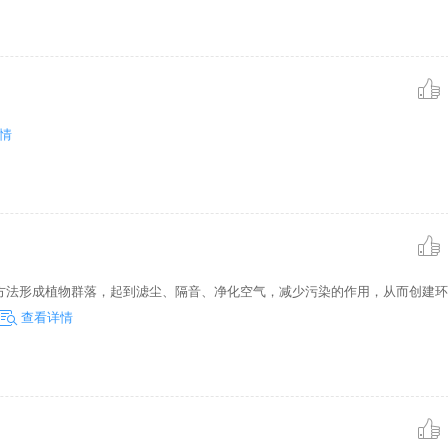
的绿化时间
劳动效率。同时，进行厂区绿
对现有绿化部
企业的文明程度。 1 绿化规
栏
则 ①绿化应有自己的风格 厂
建筑为主体的环境净
情
方法形成植物群落，起到滤尘、隔音、净化空气，减少污染的作用，从而创建环
查看详情