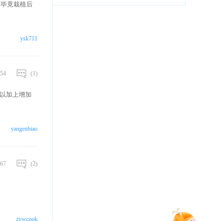
 毕竟栽植后
ysk711
54
(1)
可以加上增加
yangenbiao
67
(2)
zywcook