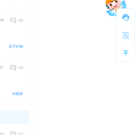
99
(1)
名字好难
47
(1)
何建新
63
(2)