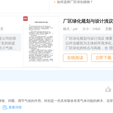
如何选择厂区绿化植物？
厂区绿化规划与设计浅议
2页
格式：
pdf
大小：
10KB
页数
是公司的形
厂区绿化规划与设计浅议 摘要
开支的前提
以作业建筑为主体的环境净化
区小气候的
厂区绿化的特点与风格，合 
 1. 厂区
发挥绿化的整体效果。根据厂
在线阅读
立即下载
，绿化率为：
特点，建筑格局所处的环境，
厂区将裸露在
象， 布局的风格和环境等因素
和绿篱，增加
设计方案和植物配置， 表现出
02 m2 ，
风貌，衬托出厂区的敞亮、整
%。 加上办
容厂貌格调高雅，面目鼎新。
将达到国家规
绿化 规划设计 植物选择 0 引
境。 2. 因
程中常常会排放、溢出各种有
现在已是四月
植物生长的气体、粉尘、 烟
绿化应该分
使空气、水、土壤受到不同程
降噪、抑菌、调节气候的作用。特别是一些具有吸收有害气体功能的树木、花草
部分和对科研
厂区的绿化建设，不仅能美 
化整改；第
害气体， 改善环境条件， 而
查看详情
 公大楼前
一个舒适健康的生产环境， 可