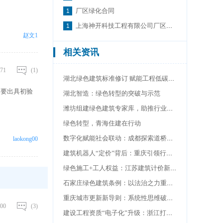
厂区绿化合同
上海神开科技工程有限公司厂区绿化设计
赵文1
相关资讯
71
(1)
湖北绿色建筑标准修订 赋能工程低碳建设
是要出具初验
湖北智造：绿色转型的突破与示范
潍坊组建绿色建筑专家库，助推行业高质量发展
绿色转型，青海住建在行动
数字化赋能社会联动：成都探索道桥安全治理新路径
laokong00
建筑机器人“定价”背后：重庆引领行业智能化转型
绿色施工+工人权益：江苏建筑计价新规双导向
石家庄绿色建筑条例：以法治之力重塑“好房子”标准
重庆城市更新新导则：系统性思维破解碎片化，打造山地城市升级范本
00
(3)
建设工程资质“电子化”升级：浙江打造政务服务新标杆