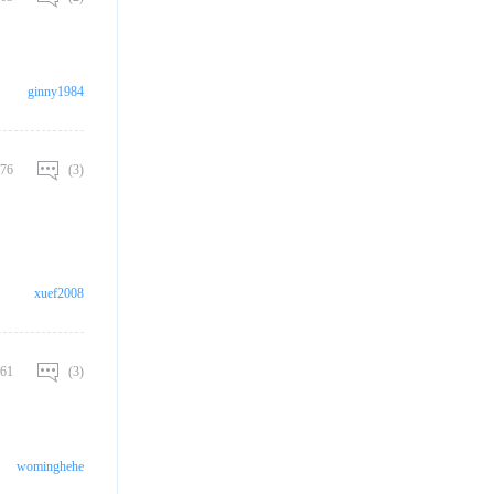
ginny1984
76
(3)
xuef2008
61
(3)
wominghehe