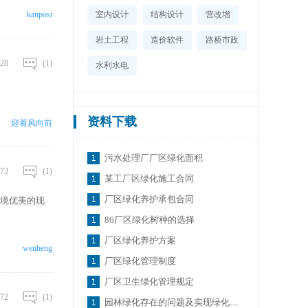
化也可以反映出
kanposi
室内设计
结构设计
营改增
划时应遵循的原
区绿化是以作业
岩土工程
造价软件
路桥市政
28
(1)
水利水电
资料下载
迎着风向前
污水处理厂厂区绿化面积
73
(1)
某工厂区绿化施工合同
厂区绿化养护承包合同
境优美的现
86厂区绿化树种的选择
厂区绿化养护方案
wenheng
厂区绿化管理制度
厂区卫生绿化管理规定
72
(1)
园林绿化存在的问题及实现绿化效果的施工措施