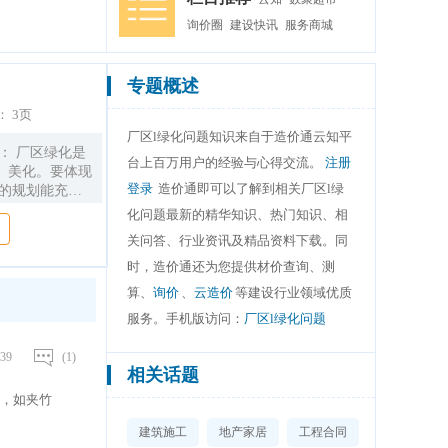
询价圈
建设快讯
服务商城
专题概述
：
3页
厂区l绿化问题知识来自于造价通云知平
： 厂区绿化是
台上百万用户的经验与心得交流。
注册
、美化。要体现
登录
造价通即可以了解到相关厂区l绿
理的规划能充分
区的规模、行业
化问题最新的精华知识、热门知识、相
 庭院使用的对
关问答、行业资讯及精品资料下载。同
， 选择合理的
新时 代的精神
时，造价通还为您提供材价查询、测
齐、宏伟，使厂
算、
询价
、
云造价
等建设行业领域优质
 关键词：厂区
服务。手机版访问：
厂区l绿化问题
言 工厂在生产过
害于人体健康、
39
(1)
尘及其他物质，
相关话题
度的污染。搞好
，如夹竹
化厂容，吸收有
且能为职工创造
建筑施工
地产家居
工程合同
以 有效地提高