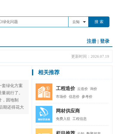
搜 索
云知
注册
|
登录
更新时间：2026.07.19
相关推荐
一套绿化方案
工程造价
云造价
询价
质量就行了。
市场价
信息价
参考价
针，因地制
后期还得花大
网材供应商
免费入驻
工程信息
栏目推荐
云知
数聚超市