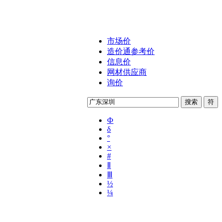
市场价
造价通参考价
信息价
网材供应商
询价
Ф
δ
°
×
#
Ⅱ
Ⅲ
½
¼