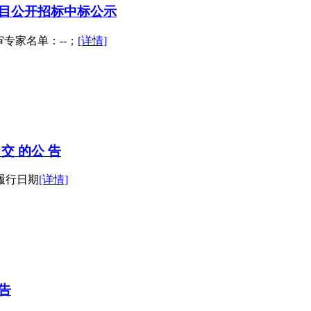
目公开招标中标公示
审专家名单：--；
[详情]
交 的公 告
履行日期
[详情]
告