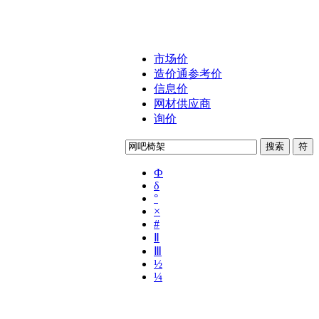
市场价
造价通参考价
信息价
网材供应商
询价
Ф
δ
°
×
#
Ⅱ
Ⅲ
½
¼