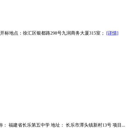
:00； 开标地点：徐汇区银都路298号九润商务大厦315室；
[详情]
人名称： 福建省长乐第五中学 地址： 长乐市潭头镇新村13号 项目...