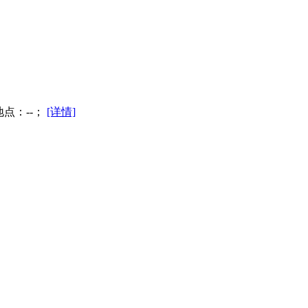
地点：--；
[详情]