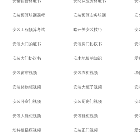
安全帽合格证书
安防从业资格证书
安
材
安装预算培训课程
安装预算实务培训
安
安装工程预算考试
暗开关安装技巧
安
安装大门的证书
安装房门协议书
安
安装大门协议书
安木地板的知识
爱
安装窗帘视频
安装衣柜视频
埃
安装储物柜视频
安装大柜子视频
安
安装卧室门视频
安装厨房门视频
安
安装大鞋柜视频
安装鞋柜视频
安
埃特板插座视频
安装正门视频
爱