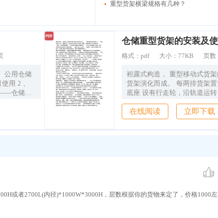
重型货架横梁规格有几种？
仓储重型货架的安装及使
页
格式：
pdf
大小：
77KB
页数
袒露式构造， 重型移动式货
 2 、
货架演化而成。 每两排货架
em) ——仓储控
底座 设有行走轮，沿轨道运
有机电及加速器、报警、传感
在线阅读
立即下载
整、 流通
需设两 个通道， 空间独霸率
可装设料架储
中型挪动式货架类似， 区别
货架一定是 电动式的货物由
出一个 区域以
取， 通道一般为３ｍ摆布， 
、 装配、
仓旅馆空间不是 很大、申请
包装、运
空间的场所，适用于机器制造
产销。区域内
也许使用钢层板， 重型货架
半制品等，
事项。 重型货架的两个柱片
我国自 77年
连。 主架、副架的毗邻形式
00H或者2700L(内径)*1000W*3000H，层数根据你的货物来定了，价格1000
年产量一定
用度。 横梁之间可以铺设纵
 依法课税
板。 木层 板，中密度板等。
 (Aisle Ch
梁与立柱之间的拉力及侧片斜