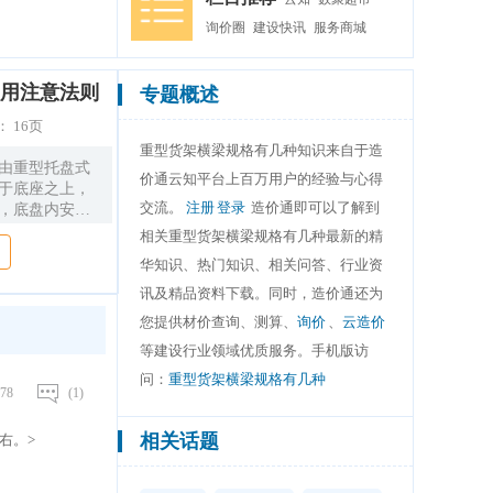
询价圈
建设快讯
服务商城
用注意法则
专题概述
：
16页
重型货架横梁规格有几种知识来自于造
架由重型托盘式
价通云知平台上百万用户的经验与心得
置于底座之上，
交流。
注册
登录
造价通即可以了解到
转，底盘内安设
摆设等。系统仅
相关重型货架横梁规格有几种最新的精
极高。 布局与轻
华知识、热门知识、相关问答、行业资
在于重型挪动式
叉车进行整托存
讯及精品资料下载。同时，造价通还为
首要用于一些货
您提供材价查询、测算、
询价
、
云造价
最大制约地把持
等建设行业领域优质服务。手机版访
等行业。 隔板
装置及使用注意
问：
重型货架横梁规格有几种
78
(1)
之间由横梁毗
又可勤俭空间与
相关话题
左右。>
梁隔网及各类隔
 重型货架通过横
支撑及横撑持的