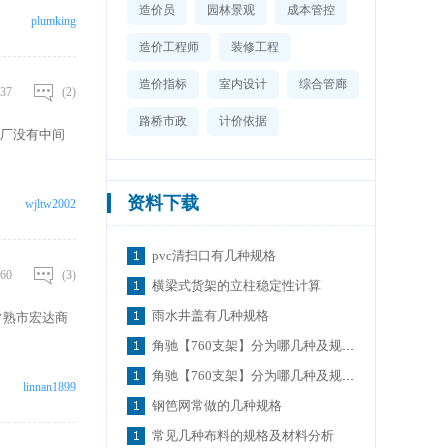
动性。 重型货
造价员
园林景观
成本管控
plumking
上设有装卸区。
件的另有规格匹
造价工程师
装修工程
造价指标
室内设计
综合管廊
37
(2)
路桥市政
计价依据
厂没有中间
资料下载
wjltw2002
pvc清扫口有几种规格
60
(3)
横梁式货架的立柱稳定性计算
雨水井盖有几种规格
常熟市宏达商
角驰【760支架】分为哪几种及规格参数 (2)
角驰【760支架】分为哪几种及规格参数
linnan1899
钢笆网常做的几种规格
常见几种布料的规格及材料分析