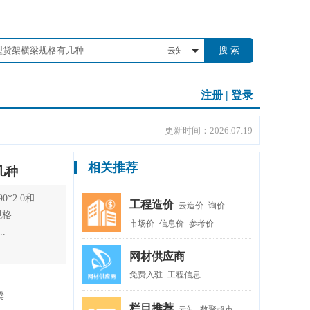
搜 索
云知
注册
|
登录
更新时间：2026.07.19
相关推荐
几种
0*2.0和
工程造价
云造价
询价
规格
市场价
信息价
参考价
..
网材供应商
免费入驻
工程信息
梁
栏目推荐
云知
数聚超市