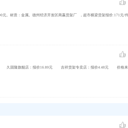
00元。材质：金属。德州经济开发区商嬴货架厂 ，超市横梁货架报价:171元/
 久固隆旗舰店：报价16.89元 吉祥货架专卖店：报价4.48元 价格