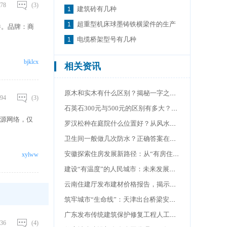
78
(3)
建筑砖有几种
超重型机床球墨铸铁横梁件的生产
件。品牌：商
电缆桥架型号有几种
bjklcx
相关资讯
原木和实木有什么区别？揭秘一字之差背后的巨大差别
94
(3)
石英石300元与500元的区别有多大？揭秘价格背后的真相
来源网络，仅
罗汉松种在庭院什么位置好？从风水到美观，解析最佳位置
卫生间一般做几次防水？正确答案在这里，太多太少都不行
安徽探索住房发展新路径：从“有房住”到“住好房"
xylww
建设“有温度”的人民城市：未来发展新蓝图
云南住建厅发布建材价格报告，揭示市场分化新格局
筑牢城市“生命线”：天津出台桥梁安全新规
广东发布传统建筑保护修复工程人工价格指数
36
(4)