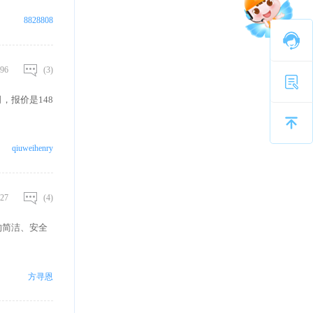
8828808
96
(3)
，报价是148
qiuweihenry
27
(4)
构简洁、安全
方寻恩