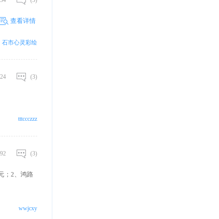
34
(3)
查看详情
石市心灵彩绘
24
(3)
tttccczzz
92
(3)
元；2、鸿路
wwjcxy