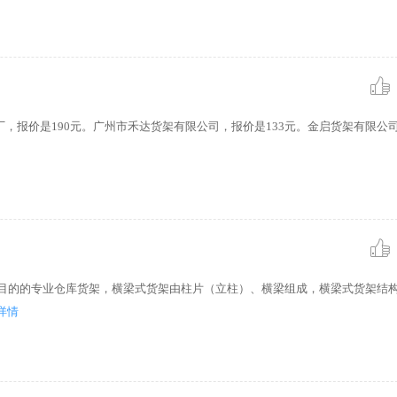
报价是190元。广州市禾达货架有限公司，报价是133元。金启货架有限公司
物为目的的专业仓库货架，横梁式货架由柱片（立柱）、横梁组成，横梁式货架结
详情