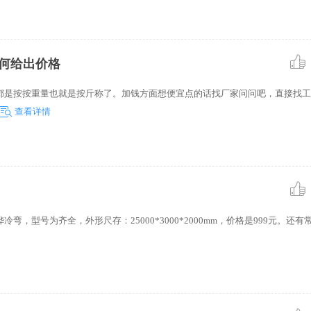
感化使货架 增进了平稳性及摇
架均带有人行楼梯， 二层以
重型货架合用于 布置大中小
敌的产品，易于分类，取货利
何给出价格
都是按按重量也就是按斤称了。加钱方面想便宜点的话找厂家问问吧，直接找工
查看详情
型号为齐全，外形尺存：25000*3000*2000mm，价格是999元。还有