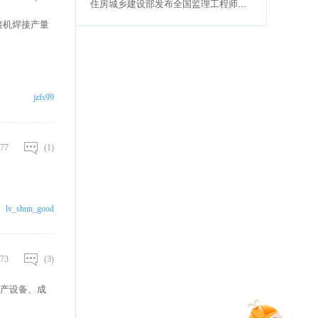
住房城乡建设部发布全国监理工程师职业资格考试大纲（2026年版）
焊接机焊接产量
jzfs99
77
(1)
lv_shun_good
73
(3)
产设备、成