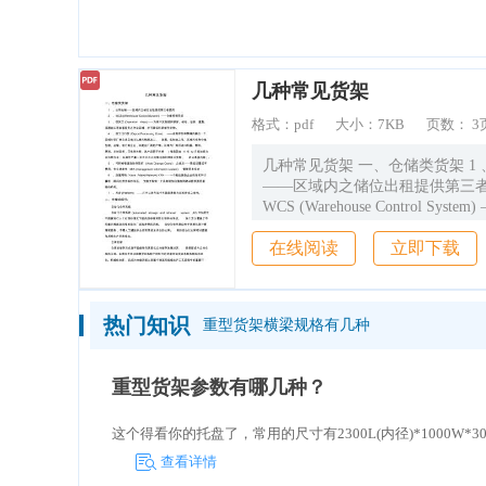
造价通
几种常见货架
格式：
pdf
大小：
7KB
页数：
3
几种常见货架 一、仓储类货架 1 、公用仓储
——区域内之储位出租提供第三者使用
WCS (Warehouse Control Syst
制系统 3 、理货区 (Operation Area)——为客
在线阅读
立即下载
户货物提供装卸、储存、包装、重
加工等加值服务之作业区域，亦
存货物。 4 、加工出口区 (Export Processing
Zone) ——由政府在本国境内画
热门知识
重型货架横梁规格有几种
供厂商在该区域内从事外销品加工
或制造之用。区域内设有仓储、 
输、银行等企业，以配合厂商的
重型货架参数有哪几种？
厂商所进口机器、物料、 原料、
可免除关税，其产品限于外销 (惟
这个得看你的托盘了，常用的尺寸有2300L(内径)*1000W*30
12月起放宽为 以外销为主；在其
百分比之范围内得比照进口货物，
查看详情
内销 )。 5 、可转换巷道自动存取机