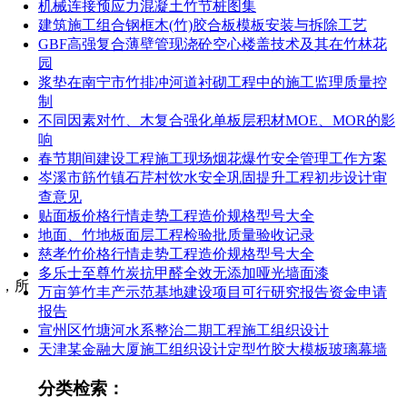
机械连接预应力混凝土竹节桩图集
建筑施工组合钢框木(竹)胶合板模板安装与拆除工艺
GBF高强复合薄壁管现浇砼空心楼盖技术及其在竹林花
园
浆垫在南宁市竹排冲河道衬砌工程中的施工监理质量控
制
不同因素对竹、木复合强化单板层积材MOE、MOR的影
响
春节期间建设工程施工现场烟花爆竹安全管理工作方案
岑溪市筋竹镇石芹村饮水安全巩固提升工程初步设计审
查意见
贴面板价格行情走势工程造价规格型号大全
地面、竹地板面层工程检验批质量验收记录
慈孝竹价格行情走势工程造价规格型号大全
多乐士至尊竹炭抗甲醛全效无添加哑光墙面漆
，所
万亩笋竹丰产示范基地建设项目可行研究报告资金申请
报告
宣州区竹塘河水系整治二期工程施工组织设计
天津某金融大厦施工组织设计定型竹胶大模板玻璃幕墙
分类检索：