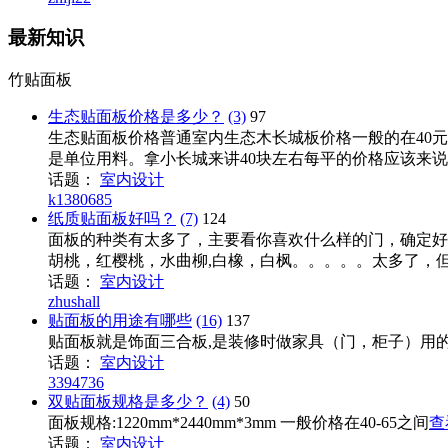
最新知识
竹贴面板
生态贴面板价格是多少？
(3)
97
生态贴面板价格普通室内生态木长城板价格一般的在40元
是单位用料。拿小长城来讲40块左右每平的价格应该来说能
话题：
室内设计
k1380685
纸质贴面板好吗？
(7)
124
面板的种类有太多了，主要看你喜欢什么样的门，确定好
胡桃，红樱桃，水曲柳,白橡，白枫。。。。。太多了，但是
话题：
室内设计
zhushall
贴面板的用途有哪些
(16)
137
贴面板就是饰面三合板,是装修时做家具（门，柜子）用的.....
话题：
室内设计
3394736
双贴面板规格是多少？
(4)
50
面板规格:1220mm*2440mm*3mm 一般价格在40-65之间
查
话题：
室内设计