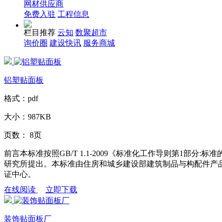
网材供应商
免费入驻
工程信息
栏目推荐
云知
数聚超市
询价圈
建设快讯
服务商城
铝塑贴面板
格式：
pdf
大小：
987KB
页数：
8页
前言本标准按照GB/T 1.1-2009《标准化工作导则第1部
研究所提出。本标准由住房和城乡建设部建筑制品与构配件产
证中心。
在线阅读
立即下载
装饰贴面板厂