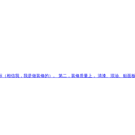
（相信我，我是做装修的）。 第二，装修质量上， 清漆、混油、贴面板