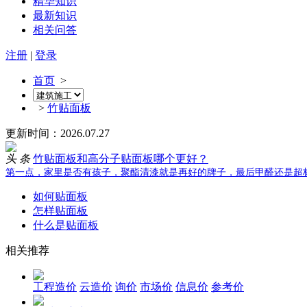
精华知识
最新知识
相关问答
注册
|
登录
首页
>
>
竹贴面板
更新时间：2026.07.27
头 条
竹贴面板和高分子贴面板哪个更好？
第一点，家里是否有孩子，聚酯清漆就是再好的牌子，最后甲醛还是超标
如何贴面板
怎样贴面板
什么是贴面板
相关推荐
工程造价
云造价
询价
市场价
信息价
参考价