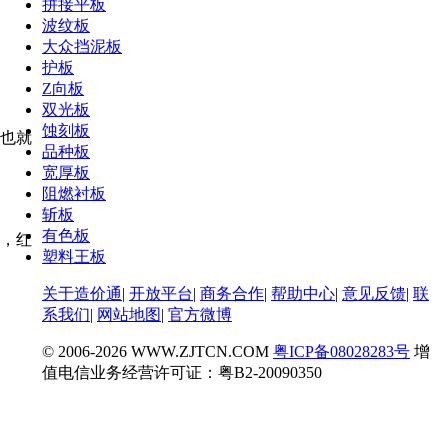
拼接平板
波纹板
大众挡泥板
护板
Z向板
双光板
蚀刻板
，也就
品种板
宽厚板
阻燃衬板
斩板
有色板
，红
塑料王板
关于造价通
|
开放平台
|
商务合作
|
帮助中心
|
意见反馈
|
联
系我们
|
网站地图
|
官方微博
© 2006-
2026 WWW.ZJTCN.COM
粤ICP备08028283号
增
值电信业务经营许可证：粤B2-20090350