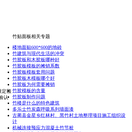
竹贴面板相关专题
楼地面贴600*600的地砖
竹建筑与现代生活的冲突
竹胶板和木胶板哪种好
竹胶板模板的摊销系数
竹胶板模板套用问题
竹胶板木模板哪个好
竹胶板为何需要摊销
竹胶模板的含量
准定额
竹胶板制作问题
验认
竹楼是什么的特色建筑
多乐士竹炭森呼吸系列墙面漆
古蔺县金星乡红林村、黑竹村土地整理项目施工组织设
计
机械连接预应力混凝土竹节桩