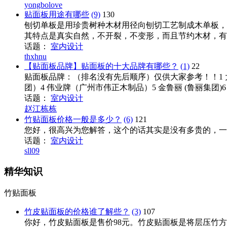
yongbolove
贴面板用途有哪些
(9)
130
刨切单板是用珍贵树种木材用径向刨切工艺制成木单板，
其特点是真实自然，不开裂，不变形，而且节约木材，有利
话题：
室内设计
thxhnu
【贴面板品牌】贴面板的十大品牌有哪些？
(1)
22
贴面板品牌：（排名没有先后顺序）仅供大家参考！！1 
团）4 伟业牌（广州市伟正木制品）5 金鲁丽 (鲁丽集团)6 .
话题：
室内设计
赵江栋栋
竹贴面板价格一般是多少？
(6)
121
您好，很高兴为您解答，这个的话其实是没有多贵的，一
话题：
室内设计
sll09
精华知识
竹贴面板
竹皮贴面板的价格谁了解些？
(3)
107
你好，竹皮贴面板是售价98元。竹皮贴面板是将层压竹