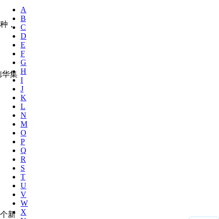
A
B
种，
C
D
E
F
G
H
德华集
I
J
K
L
N
M
O
P
Q
R
S
T
U
V
W
X
一个新