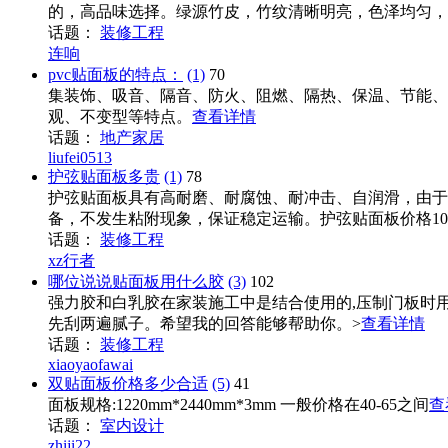
的，高品味选择。绿源竹皮，竹纹清晰明亮，色泽均匀，修
话题：
装修工程
连响
pvc贴面板的特点：
(1)
70
集装饰、吸音、隔音、防火、阻燃、隔热、保温、节能、
观、不变型等特点。
查看详情
话题：
地产家居
liufei0513
护弦贴面板多贵
(1)
78
护弦贴面板具有高耐磨、耐腐蚀、耐冲击、自润滑，由于
备，不发生粘附现象，保证稳定运输。护弦贴面板价格10
话题：
装修工程
xz行者
哪位说说贴面板用什么胶
(3)
102
强力胶和白乳胶在家装施工中是结合使用的,压制门板时用
先刮两遍腻子。希望我的回答能够帮助你。>
查看详情
话题：
装修工程
xiaoyaofawai
双贴面板价格多少合适
(5)
41
面板规格:1220mm*2440mm*3mm 一般价格在40-65之间
查
话题：
室内设计
zhiji22