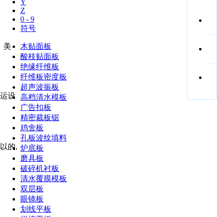
Y
Z
0 - 9
符号
、美
木贴面板
酸枝贴面板
绝缘纤维板
纤维板密度板
超声波振板
运设
高档清水模板
广告扣板
精密裁板锯
鸡舍板
孔板波纹填料
以的,
炉底板
磨具板
破碎机衬板
清水覆膜模板
双层板
眼镜板
划线平板