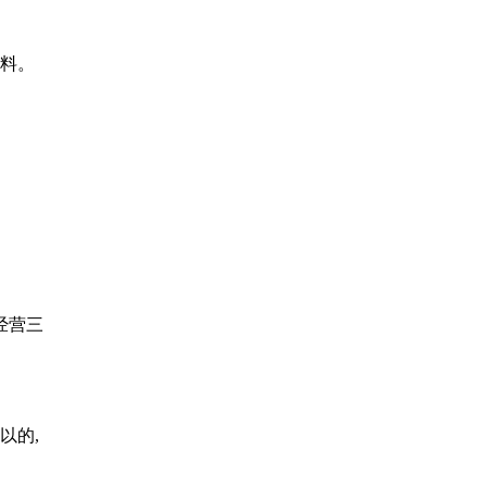
材料。
经营三
以的,