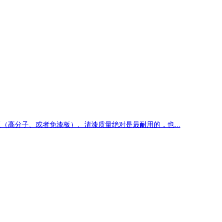
（高分子、或者免漆板）、清漆质量绝对是最耐用的，也...