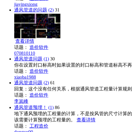
jiayingxiong
通风管道的问题
(2)
31
查看详情
话题：
造价软件
070810110
通风管道问题
(1)
30
你在设置封口标高时如果设置的封口标高和管道标高不
话题：
造价软件
xiaoba1988
通风管道问题
(2)
61
回复：这个没有任何关系，根据通风管道工程量计算规则
话题：
造价软件
李岚峰
通风管道预埋！
(1)
86
地下通风预埋的工程量的计算，不是按风管的尺寸计算的
该需要计算预埋的工程量的。
查看详情
话题：
工程造价
dongyu00