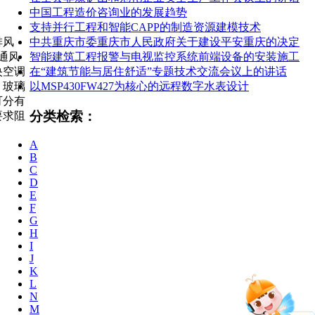
中国工程造价咨询业的发展趋势
支持并行工程和智能CAPP的制造资源建模技术
排风
中共重庆市委重庆市人民政府关于建设平安重庆的决定
通风
智能建筑工程报警与电视监控系统前端设备的安装施工
央空调
在“建筑节能与居住舒适”专题技术交流会议上的讲话
、玻璃
以MSP430FW427为核心的远程数字水表设计
可分有
分类检索：
要求阻
A
B
C
D
E
F
G
H
I
J
K
L
N
M