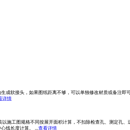
自动生成软接头，如果图纸距离不够，可以单独修改材质或备注即
看详情
安装以施工图规格不同按展开面积计算，不扣除检查孔、测定孔、
线长度计算。 ...
查看详情