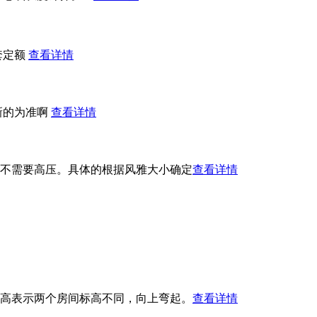
套定额
查看详情
新的为准啊
查看详情
不需要高压。具体的根据风雅大小确定
查看详情
标高表示两个房间标高不同，向上弯起。
查看详情