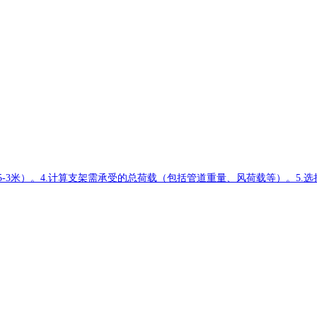
5-3米）。4.计算支架需承受的总荷载（包括管道重量、风荷载等）。5.选择