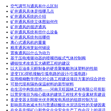
空气调节与通风有什么区别
矿井通风具体是指哪几点
矿井通风系统的介绍
矿井通风系统立体图如何作
矿井通风的掘进通风
矿井通风系统有些什么设备
矿井通风系统包括哪些
离心式通风机的重量
粮库通风地笼如何铺设
置换通风以什么为动力
基于压电堆驱动器的喷嘴挡板式气体控制阀
磷铵技术改造五大磷肥工程的建议
以大豆油多元醇制备的硬质聚氨酯泡沫塑料的性能
逆变TIG焊机接触引弧电路的设计(引弧电路)
应用模糊数学理论对公路工程建设项目方案的综合评价
可替代现有隔热保温材料的新型材料
在生活中构筑自然——河南天旺园林工程有限公司剪影
以贯穿项目为核心载体的建筑工程技术专业素材库建设
多逆变器太阳能光伏并网发电系统的组群控制方法
影响萘高效减水剂与普通硅酸盐水泥适应性的关键因素
在全县非煤矿山和危化企业安全生产工作会议上的讲话