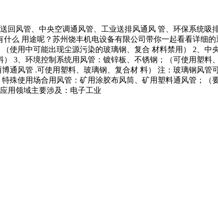
统送回风管、中央空调通风管、工业送排风通风 管、环保系统吸
有什么 用途呢？苏州饶丰机电设备有限公司带你一起看看详细的
（使用中可能出现尘源污染的玻璃钢、复合 材料禁用） 2、中
） 3、环境控制系统用风管：镀锌板、不锈钢；（可使用塑料
博通风管 .可使用塑料、玻璃钢、复合材 料） 注：玻璃钢风管
、特殊使用场合用风管：矿用涂胶布风筒、矿用塑料通风管；（
，应用领域主要涉及：电子工业