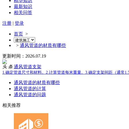
精华知识
最新知识
相关问答
注册
|
登录
首页
>
>
通风管道的材质有哪些
更新时间：2026.07.19
头 条
通风管道支架
1.确定管道尺寸和材料。2.计算管道每米重量。3.确定支架间距（通常1.
通风管道的材质有哪些
通风管道的计算
通风管道的问题
相关推荐