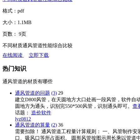
格式：
pdf
大小：
1.1MB
页数：
9页
不同材质通风管道性能综合比较
在线阅读
立即下载
热门知识
通风管道的材质有哪些
通风管道的问题
(3)
29
建立D800风管，在天圆地方大口处画一段风管，软件
圆地方为通头，识别完550*500风管，识别通头即可。
查
话题：
造价软件
lyz0812
通风管道的算量
(2)
36
需要扣除！ 通风管道工程量计算规则： 一、风管制作
口、吸风口等所占面积。 圆形风管按图示周长乘以管道中心