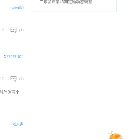
广东发布第45期定额动态调整
why689
12
(1)
XF19731022
12
(4)
时外侧两个
老东家