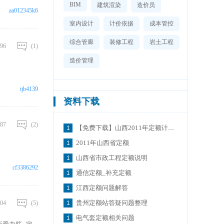
BIM
建筑渲染
造价员
aa012345k6
室内设计
计价依据
成本管控
综合管廊
装修工程
岩土工程
96
(1)
造价管理
tjb4139
资料下载
87
(2)
【免费下载】山西2011年定额计价费用定额
2011年山西省定额
山西省市政工程定额说明
cf3386292
通信定额_补充定额
江西定额问题解答
贵州定额站答疑问题整理
04
(5)
电气套定额相关问题