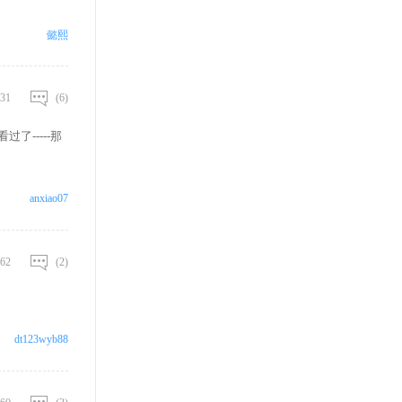
懿熙
31
(6)
-----那
anxiao07
62
(2)
dt123wyb88