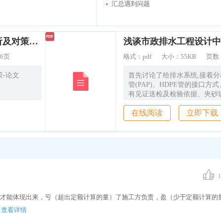
汇总遇到问题
TBM施工中遇到问题的分析及对策-论文
浅谈市政排水工程设计中
6页
格式：
pdf
大小：
55KB
页数
策-论文
首先讨论了给排水系统,接着
管(PAP)、HDPE管的接口方
有见证送检及检验依据、夹砂
(RPMP)的施工,最后研究了
在线阅读
立即下载
工质量管理。因此本文具有深
现实的应用指导价值。
1
盈才能体现出来，亏（超出定额计算的量）了施工方负责，盈（少于定额计算的
查看详情