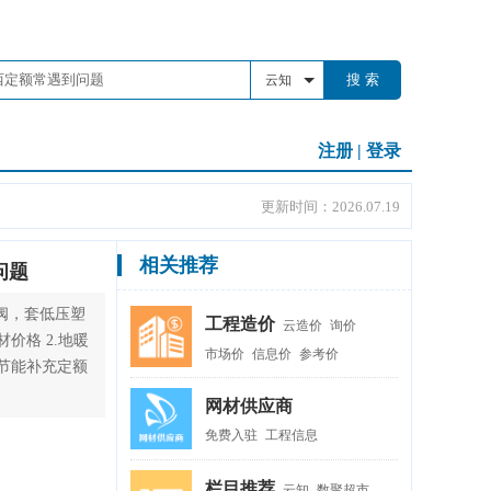
搜 索
云知
注册
|
登录
更新时间：2026.07.19
相关推荐
问题
球阀，套低压塑
工程造价
云造价
询价
价格 2.地暖
市场价
信息价
参考价
9节能补充定额
网材供应商
免费入驻
工程信息
栏目推荐
云知
数聚超市