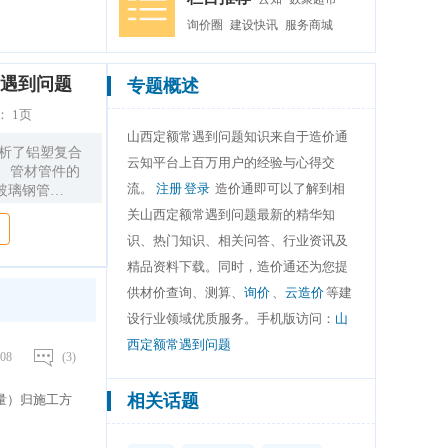
询价圈
建设快讯
服务商城
遇到问题
专题概述
：
1页
山西定额常遇到问题知识来自于造价通
分析了铝塑复合
云知平台上百万用户的经验与心得交
式、管材管件的
流。
注册
登录
造价通即可以了解到相
玻璃钢管
施工安全管理和施
关山西定额常遇到问题最新的精华知
刻的理论意义和
识、热门知识、相关问答、行业资讯及
精品资料下载。同时，造价通还为您提
供材价查询、测算、
询价
、
云造价
等建
设行业领域优质服务。手机版访问：
山
西定额常遇到问题
08
(3)
相关话题
量）归施工方