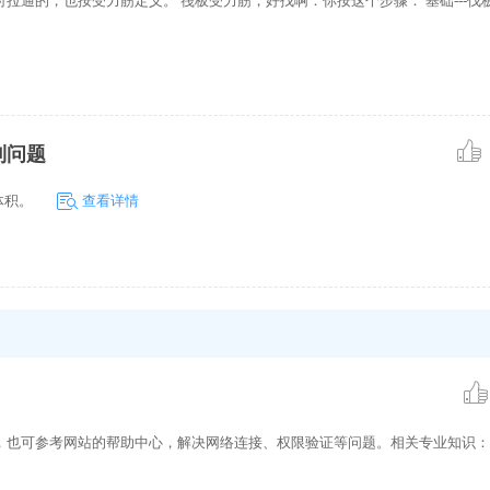
通的，也按受力筋定义。 筏板受力筋，好找啊：你按这个步骤： 基础---伐板
到问题
体积。
查看详情
，也可参考网站的帮助中心，解决网络连接、权限验证等问题。相关专业知识：