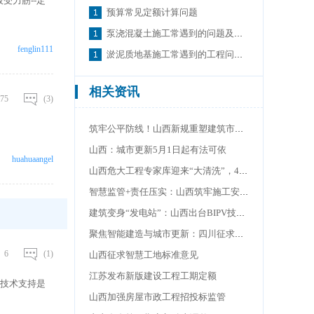
受力筋--定
预算常见定额计算问题
泵浇混凝土施工常遇到的问题及处理措施
fenglin111
淤泥质地基施工常遇到的工程问题及处理
相关资讯
75
(3)
筑牢公平防线！山西新规重塑建筑市场招投标生态
山西：城市更新5月1日起有法可依
huahuaangel
山西危大工程专家库迎来“大清洗”，4月30日截止
智慧监管+责任压实：山西筑牢施工安全防线
建筑变身“发电站”：山西出台BIPV技术规范
聚焦智能建造与城市更新：四川征求意见新定额
6
(1)
山西征求智慧工地标准意见
江苏发布新版建设工程工期定额
技术支持是
山西加强房屋市政工程招投标监管