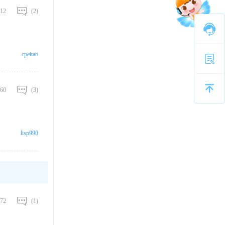
12
(2)
cpeitao
60
(3)
lisp990
72
(1)