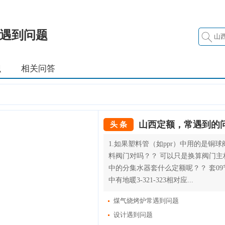
遇到问题
识
相关问答
山西定额，常遇到的
头 条
1.如果塑料管（如ppr）中用的是铜
料阀门对吗？？ 可以只是换算阀门主材
中的分集水器套什么定额呢？？ 套0
中有地暖3-321-323相对应...
煤气烧烤炉常遇到问题
设计遇到问题