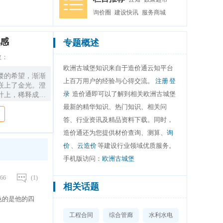
询价圈
建设快讯
服务商城
感
专题概述
数：
欧洲古城堡知识来自于造价通云知平台
缕的希望，渐渐
上百万用户的经验与心得交流。
注册
登
嵌上了金光。澄
录
造价通即可以了解到相关欧洲古城堡
叶上，稀释成眼
着蝉声的清晨。
最新的精华知识、热门知识、相关问
走，鼻前是甜美
答、行业资讯及精品资料下载。同时，
罗兰则是一串属
得模糊了，仿佛
造价通还为您提供材价查询、测算、
询
，上面屹立着一
价
、
云造价
等建设行业领域优质服务。
下散发着迷人的
手机版访问：
欧洲古城堡
66
(1)
相关话题
色的是他的四
工程合同
综合管廊
水利水电