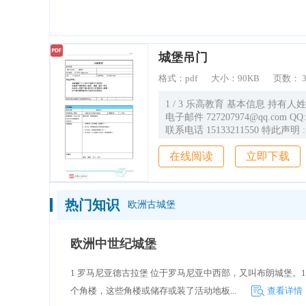
造价通
城堡吊门
格式：
pdf
大小：
90KB
页数：
1 / 3 乐高教育 基本信息 持有人
电子邮件 727207974@qq.com QQ: 727207974
联系电话 15133211550 特此声明 : 本教案属于
个人所有不得授权不可使用； 本
在线阅读
立即下载
借他人查阅 翻版 复印 修改 ； 
不得以营利为目的倒卖本人教案；
撤销使用权并追究其法律责任 . 是否同意本教
案用于乐高教育教学活动 是 - - - 设计概览 教
热门知识
欧洲古城堡
学主题 城堡吊门 涉及教具（领域） 
9076 9656 45002 授课时长 一
（学生在开始 此单元前必须掌握
欧洲中世纪城堡
能） 喜欢乐高，有搭建意识。 课程
程标准 （成功搭建一座城堡吊门 ) 2. 知识
1 罗马尼亚德古拉堡 位于罗马尼亚中西部，又叫布朗城堡。
(了解绳索的拉力和桥面自身的重力）
活动 （根据要求搭建城门吊门） 4
个角楼，这些角楼或储存或装了活动地板...
查看详情
（认识城堡吊门的特点，绳索要跨