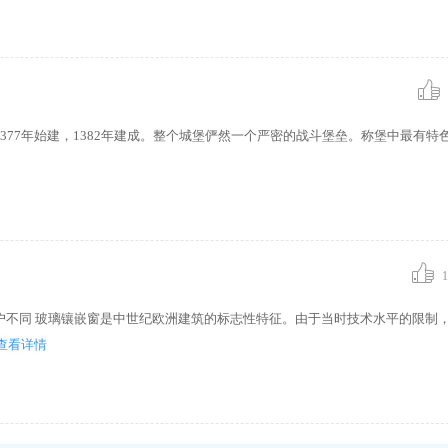
1377年始建，1382年建成。整个城堡俨然一个严密的战斗堡垒。称堡中最有特
1
户不同 玻璃镶嵌窗是中世纪欧洲建筑的标志性特征。由于当时技术水平的限制
查看详情