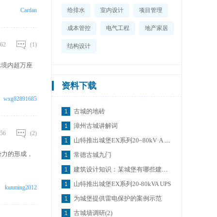
Cardan
给排水
室内设计
项目管理
成本管控
电气工程
地产家居
62
(1)
结构设计
示境内超万座
资料下载
wxg82891685
古城的地砖
漳州古城讲解词
56
(2)
山特推出城堡EX系列20~80kV·A UPS
势力的形成，
常德古城九门
建筑设计知识：某城堡有哪些建筑设计
山特推出城堡EX系列20-80kVA UPS
kunming2012
为城堡提供雷电保护的案例示范
古城墙调研(2)