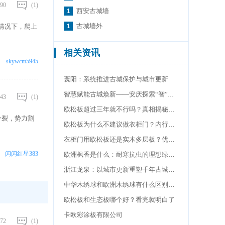
90
(1)
西安古城墙
古城墙外
情况下，爬上
相关资讯
skywcm5945
襄阳：系统推进古城保护与城市更新
智慧赋能古城焕新——安庆探索“智”理之路
43
(1)
欧松板超过三年就不行吗？真相揭秘：4点细节决定寿命
分裂，势力割
欧松板为什么不建议做衣柜门？内行人揭秘，6个缺点很致命
衣柜门用欧松板还是实木多层板？优缺点明显，聪明人这样选
闪闪红星383
欧洲枫香是什么：耐寒抗虫的理想绿化树种
浙江龙泉：以城市更新重塑千年古城新时代风貌
中华木绣球和欧洲木绣球有什么区别？全面对比
欧松板和生态板哪个好？看完就明白了
卡欧彩涂板有限公司
72
(1)