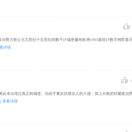
治势力形公元九世纪十五世纪间数千计城堡遍布欧洲1905家统计数字例即显
看详情
1
欧洲从未出现过真正的城堡。但由于要反抗维京人的入侵，加上分散的封建政治
查看详情