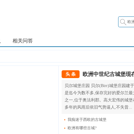
识
相关问答
欧洲中世纪古城堡现
头 条
贝尔城堡庄园 贝尔(Birr)城堡庄园建
是迄今为数不多,保存完好的爱尔兰最
之一,位于奥法利郡。高大宏伟的城堡在
多年的风雨后依旧气势逼人,不失昔...
我痴迷于西欧的古城堡
欧洲有哪些古城?