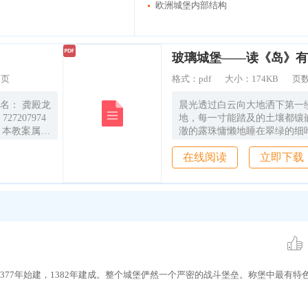
欧洲城堡内部结构
玻璃城堡——读《岛》有
3页
格式：
pdf
大小：
174KB
页
姓名： 龚殿龙
晨光透过白云向大地洒下第一
地，每一寸能踏及的土壤都镶
澈的露珠慵懒地睡在翠绿的细
教案不得转
前的一抹光彩，浸润了这弥漫
在线阅读
立即下载
未经本人同意
沿着一条幽深的小径，慢慢行
 如不遵守
的花香，而盛开在小径边的紫
于清晨紫色的梦。记忆开始变
坐在小纸船上驶进了一个小岛
9090
座玻璃城堡，它在阳光的普照
小时 前需技能
光彩。
的知 识或技
概述 1. 课
点
1377年始建，1382年建成。整个城堡俨然一个严密的战斗堡垒。称堡中最有特
 3. 学习
. 学习目标
度大） 关