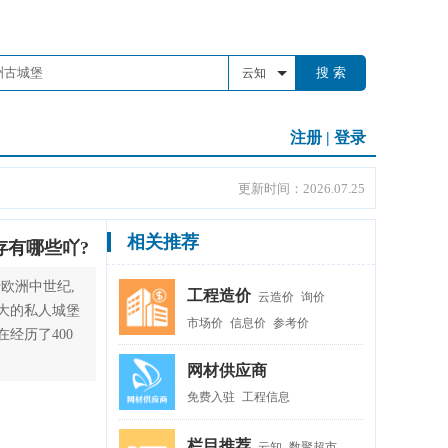
搜 索
云知
注册
|
登录
更新时间：2026.07.25
相关推荐
存有哪些吖?
于欧洲中世纪,
工程造价
云造价
询价
大的私人城堡
市场价
信息价
参考价
经历了400
网材供应商
免费入驻
工程信息
栏目推荐
云知
数聚超市