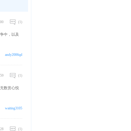
00
(1)
争中，以及
andy2006qd
59
(1)
无数赏心悦
waiting3105
28
(1)