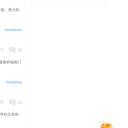
分裂，势力割
huolinlanxin
71
(1)
京建康府城南门
lixiangliang
51
(1)
亨利五世和