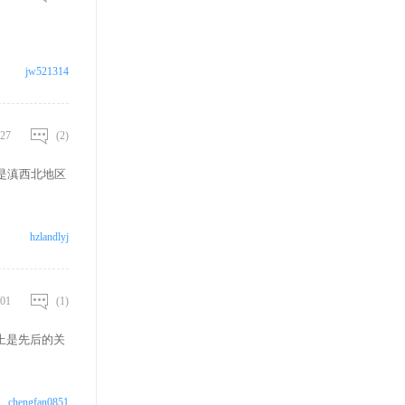
jw521314
27
(2)
是滇西北地区
hzlandlyj
01
(1)
上是先后的关
chengfan0851