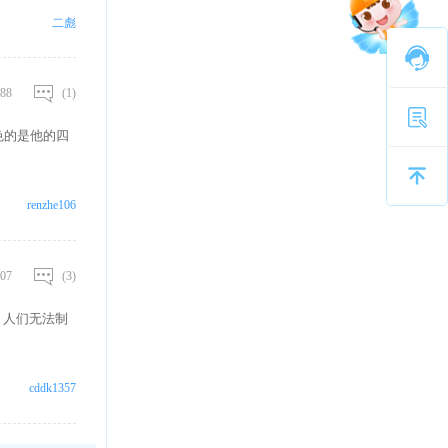
二彪
88
(1)
色的是他的四
renzhe106
07
(3)
，人们无法制
cddk1357