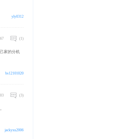
yly0312
67
(1)
自己家的分机
bs12101020
03
(3)
。
jackyxu2006