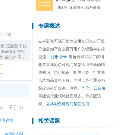
询价圈
建设快讯
服务商城
专题概述
数：
1页
立林彩色可视门禁怎么用知识来自于造
特色:完全数字化
价通云知平台上百万用户的经验与心得
iPad概念的平
交流。
注册
登录
造价通即可以了解到
作;简洁的黑色
置256M内存;
相关立林彩色可视门禁怎么用最新的精
息发布、留影留
华知识、热门知识、相关问答、行业资
讯及精品资料下载。同时，造价通还为
您提供材价查询、测算、
询价
、
云造价
等建设行业领域优质服务。手机版访
问：
立林彩色可视门禁怎么用
27
(1)
相关话题
查看详情
a289270092