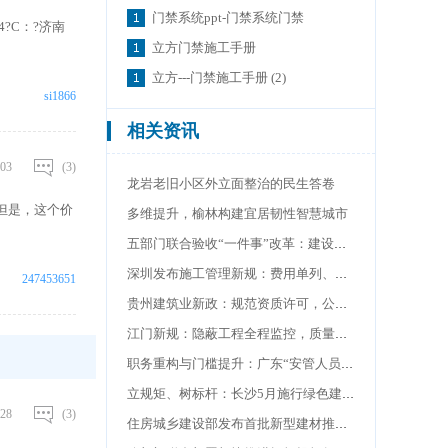
门禁系统ppt-门禁系统门禁
?C：?济南
立方门禁施工手册
立方---门禁施工手册 (2)
si1866
相关资讯
03
(3)
龙岩老旧小区外立面整治的民生答卷
但是，这个价
多维提升，榆林构建宜居韧性智慧城市
五部门联合验收“一件事”改革：建设项目审批提速增效
深圳发布施工管理新规：费用单列、专款专用，全链条压实责任
247453651
贵州建筑业新政：规范资质许可，公开征求意见中
江门新规：隐蔽工程全程监控，质量终身追责
职务重构与门槛提升：广东“安管人员”考核业务重大调整
立规矩、树标杆：长沙5月施行绿色建筑标识管理新政
28
(3)
住房城乡建设部发布首批新型建材推广应用可复制经验做法清单