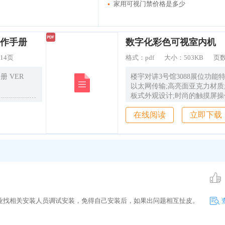
家用可视门禁价格是多少
作手册
数字化彩色可视室内机
14页
格式：
pdf
大小：
503KB
页
楼宇对讲3号馆3088展位功能
以太网传输;高亮面亚克力材质;
........................................................................................
板式外观设计;时尚的触摸屏操
背景和可爱的图形化图标组合;内
在线阅读
立即下载
................................................................
具有可视对讲、安防报警、信
言、图像抓拍等功能。
....................................
业找相关安装人员调试安装，免得自己安装后，如果出问题相互扯皮。