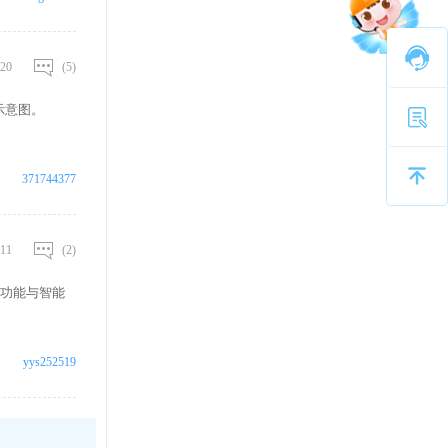
20
(5)
示意图。
371744377
11
(2)
功能与智能
yys252519