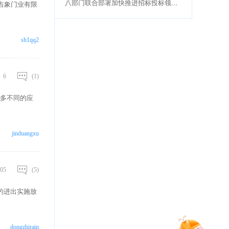
八部门联合部署加快推进招标投标领域人工智能应用
吉象门业有限
sh1qq2
6
(1)
多不同的应
jinduangxu
05
(5)
的进出实施放
dongzhirain