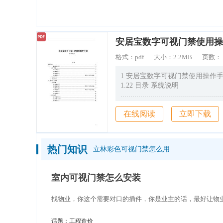
造价通
安居宝数字可视门禁使用操
格式：
pdf
大小：
2.2MB
页数：
1 安居宝数字可视门禁使用操作手册 VER
1.22 目录 系统说明
...................................................
2 一、 物业管理系统
在线阅读
立即下载
...................................................
3 1房产管理
...................................................
热门知识
立林彩色可视门禁怎么用
室内可视门禁怎么安装
找物业，你这个需要对口的插件，你是业主的话，最好让物
话题：
工程造价