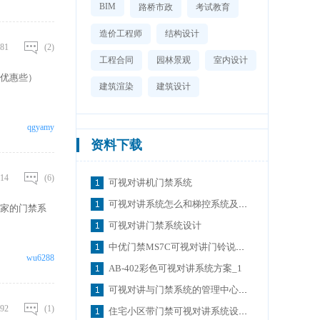
BIM
路桥市政
考试教育
造价工程师
结构设计
81
(2)
工程合同
园林景观
室内设计
优惠些）
建筑渲染
建筑设计
qgyamy
资料下载
14
(6)
可视对讲机门禁系统
可视对讲系统怎么和梯控系统及门禁的对接联动？
家的门禁系
可视对讲门禁系统设计
中优门禁MS7C可视对讲门铃说明书
wu6288
AB-402彩色可视对讲系统方案_1
可视对讲与门禁系统的管理中心软件使用与设置
92
(1)
住宅小区带门禁可视对讲系统设计概述