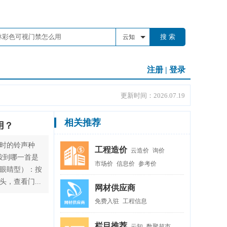
搜 索
云知
注册
|
登录
更新时间：2026.07.19
相关推荐
用？
铃时的铃声种
工程造价
云造价
询价
按到哪一首是
市场价
信息价
参考价
（眼睛型）：按
，查看门...
网材供应商
免费入驻
工程信息
栏目推荐
云知
数聚超市