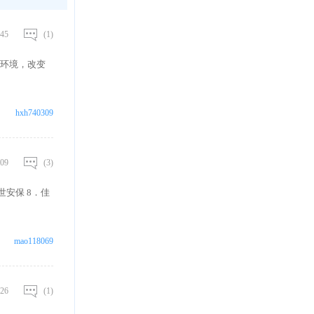
45
(1)
环境，改变
hxh740309
09
(3)
世安保 8．佳
mao118069
26
(1)