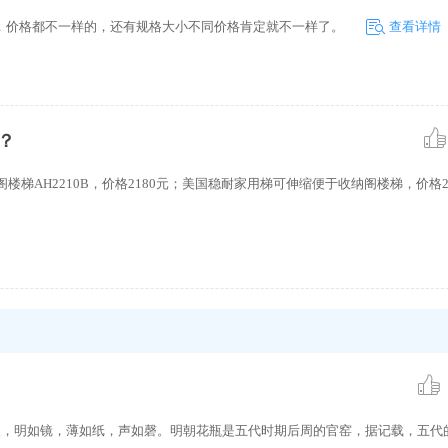
，价格都不一样的，还有规格大小不同价格肯定就不一样了。
查看详情
？
楼梯AH2210B，价格2180元；美国稳耐家用梯可伸缩便于收纳阁楼梯，价格2
青如天，明如镜，薄如纸，声如磬。明朝花瓶是五代时期后周的官窑，据记载，五代