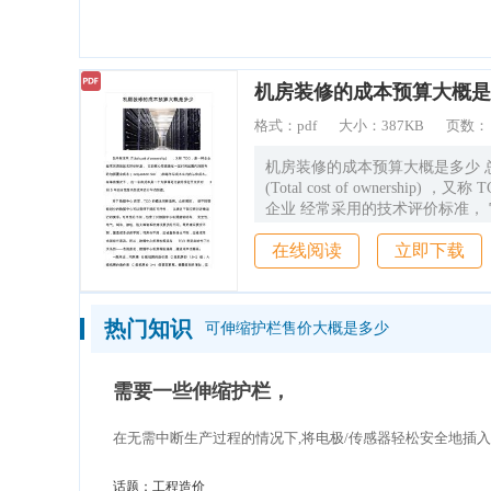
造价通
机房装修的成本预算大概是
格式：
pdf
大小：
387KB
页数
机房装修的成本预算大概是多少 
(Total cost of ownership) ，
企业 经常采用的技术评价标准，
想是在一定时间范围内所拥有 的
在线阅读
立即下载
本（acquisition cost ）和每
体成本。 在某些情况下， 这一
个为获得可比较的现行开支而对 3 
间范围内的成本进行平均的值。 
热门知识
可伸缩护栏售价大概是多少
心而言，TCO 的概念同样适用。
按不同等 级划分的数据中心可以
可用性， 以满足不同应用对连续
需要一些伸缩护栏，
求。可用性的不同，包含了对数
筑结构、 安全性、 电气、制冷
在无需中断生产过程的情况下,将电极/传感器轻松安全地插
等诸系统建设要求的不同。既然
同，建造成本必然不同；可用性
杂性也不同，运维成本 也就存在
话题：
工程造价