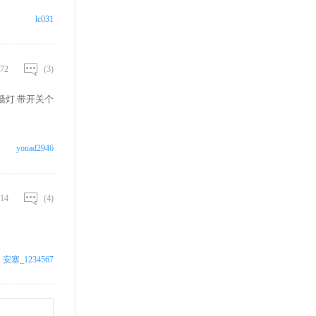
lc031
72
(3)
墙灯 带开关个
yonad2946
14
(4)
安塞_1234567