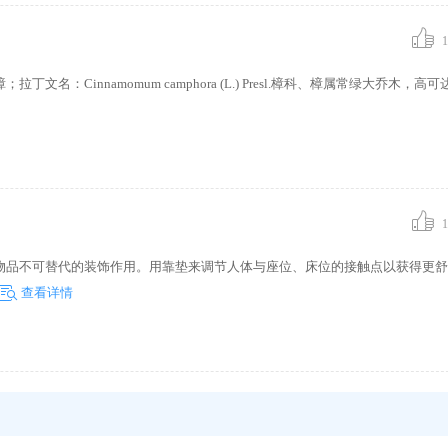
1
Cinnamomum camphora (L.) Presl.樟科、樟属常绿大乔木，高可
1
物品不可替代的装饰作用。用靠垫来调节人体与座位、床位的接触点以获得更舒
查看详情