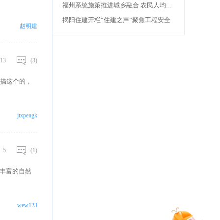
福州系统施策推进城乡融合 农民人均可支配收入突破3万元
揭阳住建开栏“住建之声”聚焦工程安全
赵明建
13
(3)
搞这个的，
jtxpengk
5
(1)
有丰富的自然
wew123