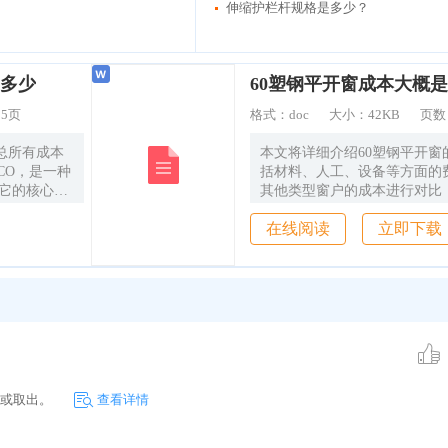
伸缩护栏杆规格是多少？
多少
60塑钢平开窗成本大概
：
5页
格式：
doc
大小：
42KB
页数
总所有成本
本文将详细介绍60塑钢平开窗
又称 TCO，是一种
括材料、人工、设备等方面的
 它的核心思
其他类型窗户的成本进行对比
包括置业成
地了解60塑钢平开窗在建设工
在线阅读
立即下载
年总成本在内的总
用。
总体成本是一
到 5 年时
对于数据中
众所周知，
提供不同的
运 行的要
据中心机房建
、接地、防火
入或取出。
建设要求不
查看详情
不同，运维复
差异。所