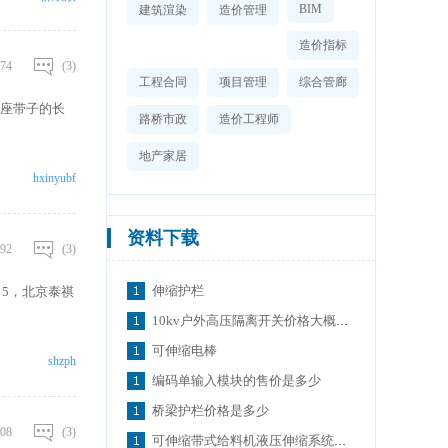
BIM
建筑渲染
造价管理
造价指标
74
(3)
工程合同
项目管理
综合管廊
座带子的长
路桥市政
造价工程师
地产家居
hxinyubf
资料下载
92
(3)
伸缩护栏
5，北京泰祺
10kv户外高压隔离开关价格大概是多少呢
可伸缩电棒
shzph
编码单输入模块的售价是多少
桥梁护栏价格是多少
08
(3)
可伸缩带式给料机液压伸缩系统的设计