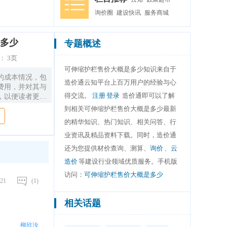
询价圈
建设快讯
服务商城
是多少
专题概述
：
3页
可伸缩护栏售价大概是多少知识来自于
的成本情况，包
造价通云知平台上百万用户的经验与心
费用，并对其与
得交流。
注册
登录
造价通即可以了解
，以便读者更好
程领域中的应
到相关可伸缩护栏售价大概是多少最新
的精华知识、热门知识、相关问答、行
业资讯及精品资料下载。同时，造价通
还为您提供材价查询、测算、
询价
、
云
造价
等建设行业领域优质服务。手机版
访问：
可伸缩护栏售价大概是多少
21
(1)
相关话题
柳欣汝