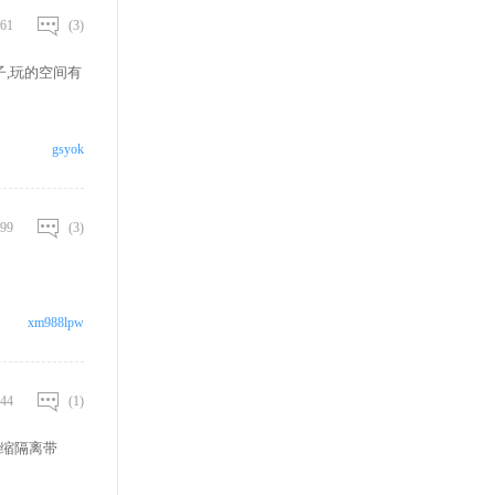
61
(3)
,玩的空间有
gsyok
99
(3)
xm988lpw
44
(1)
缩隔离带