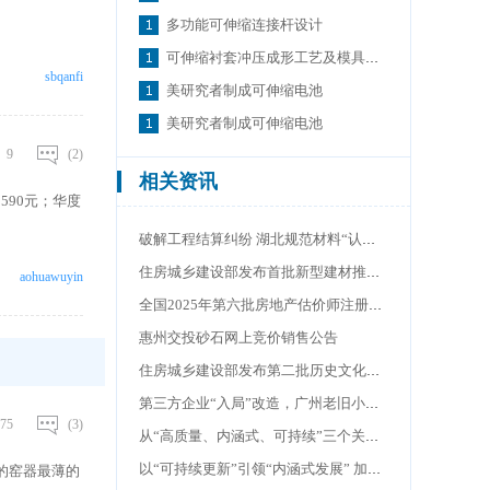
多功能可伸缩连接杆设计
可伸缩衬套冲压成形工艺及模具设计
sbqanfi
美研究者制成可伸缩电池
美研究者制成可伸缩电池
9
(2)
相关资讯
590元；华度
破解工程结算纠纷 湖北规范材料“认质认价”流程
住房城乡建设部发布首批新型建材推广应用可复制经验做法清单
aohuawuyin
全国2025年第六批房地产估价师注册及注销名单公布
惠州交投砂石网上竞价销售公告
住房城乡建设部发布第二批历史文化街区保护利用可复制经验做法清单
第三方企业“入局”改造，广州老旧小区“黄石花园模式”探路可持续更新
75
(3)
从“高质量、内涵式、可持续”三个关键词 看重庆如何写好城市更新“大文章”
以“可持续更新”引领“内涵式发展” 加快建设现代化人民城市
的窑器最薄的