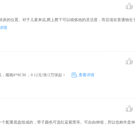
张床的位置。对于儿童来说,爬上爬下可以锻炼他的灵活度，而且现在普通独生子
详情
，规格8*8CM ，0.12元/张/2万张起 >
查看详情
一个配重底盘组成的，带子颜色可选红蓝紫黑等。可自由伸缩，所以也称作是伸