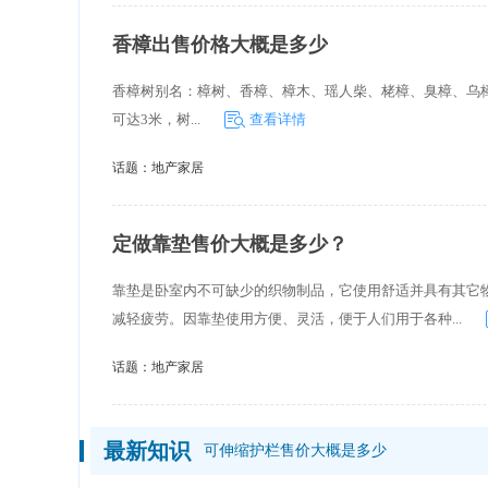
香樟出售价格大概是多少
香樟树别名：樟树、香樟、樟木、瑶人柴、栳樟、臭樟、乌樟；拉丁文名：
可达3米，树...
查看详情
话题：
地产家居
定做靠垫售价大概是多少？
靠垫是卧室内不可缺少的织物制品，它使用舒适并具有其它
减轻疲劳。因靠垫使用方便、灵活，便于人们用于各种...
话题：
地产家居
最新知识
可伸缩护栏售价大概是多少