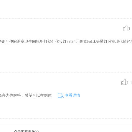
钢可伸缩浴室卫生间镜柜灯壁灯化妆灯78.84元创意led床头壁灯卧室现代简约
1
高兴为你解答，希望可以帮到你
查看详情
点击加载更多>>