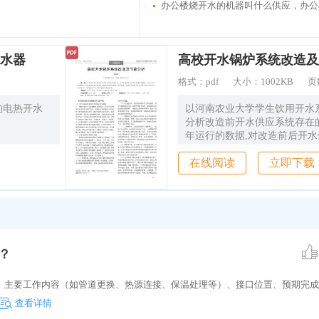
水器
高校开水锅炉系统改造及
格式：
pdf
大小：
1002KB
页
的电热开水
以河南农业大学学生饮用开水
分析改造前开水供应系统存在
年运行的数据,对改造前后开
进行对比分析,结果表明,改造
在线阅读
立即下载
天然气的利用效率提高了约47
应系统节能改造是成功的。
？
、主要工作内容（如管道更换、热源连接、保温处理等）、接口位置、预期完成
查看详情