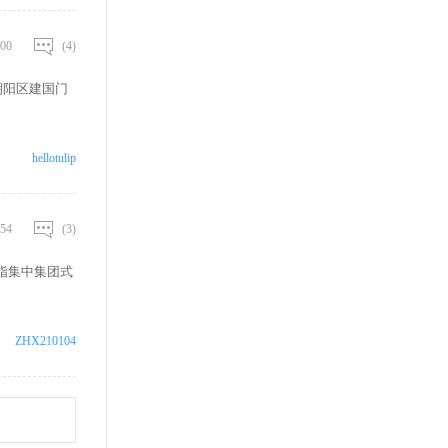
00
(4)
朝阳区建国门
hellotulip
54
(3)
指集中集团式
ZHX210104