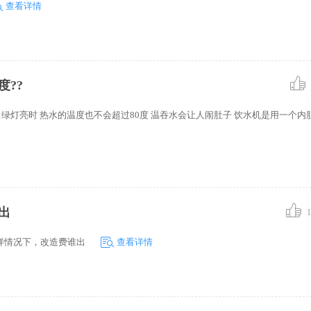
查看详情
度??
绿灯亮时 热水的温度也不会超过80度 温吞水会让人闹肚子 饮水机是用一个内胆
出
1
样情况下，改造费谁出
查看详情