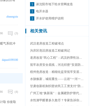
你家的所有
谈沈阳市地下给水管网改造
电开水器
zhaungxiu
开水炉使用维护说明
相关资讯
90
(3)
暖气系统冲
武汉老房改造工程破堵点
兴庆区危旧房改造工程破局记
老房改造“民心工程”：武汉的弹性治理之道
dajun4199100
筑牢农房安全底线，河北织密“安居防护网”
梧州危房改造：精细化监管筑牢安居底线
水脉焕新，城垣重生——云岩“一河一道一片”激活老城记忆
甘肃创新机制织密农民工工资支付“防护网”
86
(4)
广州工地“换新装”：金属硬防护替代传统绿网 筑牢安全防线
水性漆甲醛要多久散尽？专家告诉你答案，这个时间很重要
计取 你套取