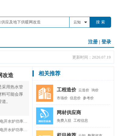
搜 索
云知
注册
|
登录
更新时间：2026.07.19
相关推荐
网改造
是采用热水管
工程造价
云造价
询价
材料可能会厚
市场价
信息价
参考价
管道。
网材供应商
免费入驻
工程信息
供应工地烧水电开水炉，一般工地用的电开水炉功率多大
供应工地烧水电开水炉，一般工地用的电开水炉功率多大
栏目推荐
云知
数聚超市