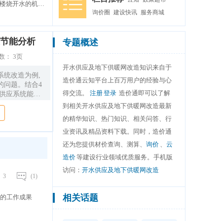
办公楼烧开水的机器叫什么供应，办公楼烧开水的机器叫
询价圈
建设快讯
服务商城
节能分析
专题概述
数：
3页
开水供应及地下供暖网改造知识来自于
系统改造为例,
造价通云知平台上百万用户的经验与心
的问题。结合4
得交流。
注册
登录
造价通即可以了解
水供应系统能耗
后开水供应系统
到相关开水供应及地下供暖网改造最新
%。说明开水供
的精华知识、热门知识、相关问答、行
业资讯及精品资料下载。同时，造价通
还为您提供材价查询、测算、
询价
、
云
造价
等建设行业领域优质服务。手机版
访问：
开水供应及地下供暖网改造
3
(1)
相关话题
的工作成果