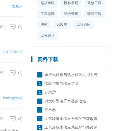
路桥市政
园林景观
装修工程
雪儿菲
工程监理
综合管廊
暖通空调
BIM
营改增
工程合同
69
(2)
工程造价
JIN123NA99
资料下载
98
(1)
单户式供暖与热水供应共用系统供热装置研究
供暖与燃气供应讲义
开水炉
landongchang
对大中型电开水器的改造
开水器
工艺冷冻水供应系统的节能改造
23
(3)
工艺冷冻水供应系统的节能改造