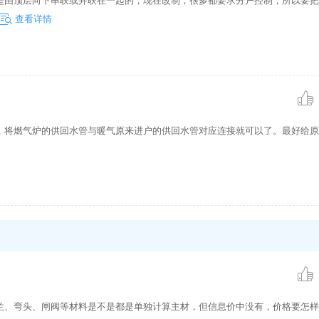
是由顶层向下串联或并联在一起的，现在改制，很多都要求分户控制，所以要把
查看详情
，将燃气炉的供回水管与暖气原来进户的供回水管对应连接就可以了。最好给原
兰、弯头、闸阀等材料是不是都是单独计算主材，但信息价中没有，价格要怎样