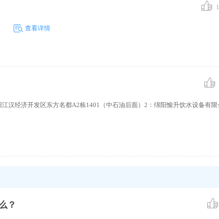
1
。
查看详情
江汉经济开发区东方名都A2栋1401（中石油后面）2：绵阳愉升饮水设备有
么？