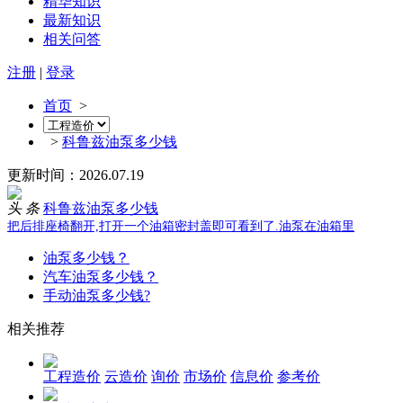
精华知识
最新知识
相关问答
注册
|
登录
首页
>
>
科鲁兹油泵多少钱
更新时间：2026.07.19
头 条
科鲁兹油泵多少钱
把后排座椅翻开,打开一个油箱密封盖即可看到了.油泵在油箱里
油泵多少钱？
汽车油泵多少钱？
手动油泵多少钱?
相关推荐
工程造价
云造价
询价
市场价
信息价
参考价