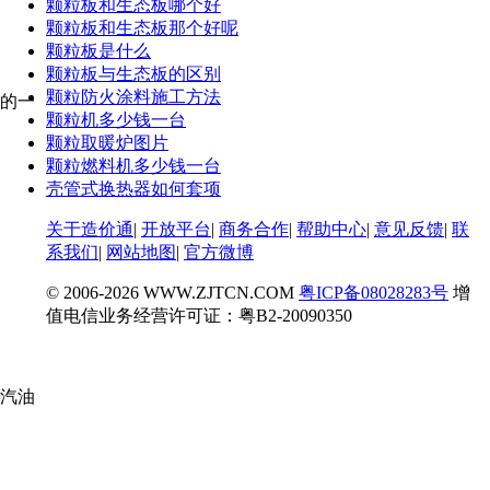
颗粒板和生态板哪个好
颗粒板和生态板那个好呢
颗粒板是什么
颗粒板与生态板的区别
颗粒防火涂料施工方法
的一
颗粒机多少钱一台
颗粒取暖炉图片
颗粒燃料机多少钱一台
壳管式换热器如何套项
关于造价通
|
开放平台
|
商务合作
|
帮助中心
|
意见反馈
|
联
系我们
|
网站地图
|
官方微博
© 2006-
2026 WWW.ZJTCN.COM
粤ICP备08028283号
增
值电信业务经营许可证：粤B2-20090350
汽油