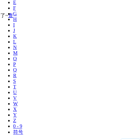
E
F
G
了~
查
H
I
J
K
L
N
M
O
P
Q
R
S
T
U
V
W
X
Y
Z
0 - 9
符号