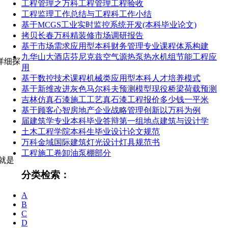
工程管理之万科工程管理工程验收
工程监理工作总结与工程科工作小结
基于MCGS工业实时监控系统开发(本科毕业论文)
拷贝长春万科精装修市场调研报告
基于市场需求应用型本科财务管理专业课程体系构建
九华山大酒店芬尼克兹空气源热泵热水机组节能工程应
详细探
用
基于数控技术课程机械类应用型本科人才培养模式
基于新维改进灰色马尔科夫预测模型现役桥梁荷载预测
吉林仿真石漆施工工艺真石漆工程报价多少钱一平米
基于顾客心智房地产企业战略管理创新以万科为例
届建筑学专业本科毕业答辩第一组地点建筑与设计学
土木工程学院本科生毕业设计论文规范
万科金域国际建筑灯光设计灯具规范书
工程施工卷卸油泵棚部分
前就是
分类检索：
A
B
C
D