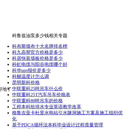
科鲁兹油泵多少钱相关专题
科布斯墙布十大名牌排名榜
科九高帮官方价格是多少
科居快装墙板价格是多少
科虹电缆与阳谷电缆哪个好
科华ups报价是多少
科舰温度计怎么调
昆明新科价格
中联重科25吨吊车什么价
好地了
中联重科25T汽车吊车价格表
中联重科80吨吊车的价格
工程本科给排水专业英语教学改革
格鲁吉亚卡杜里水电站引水隧洞施工方案及施工组织优
化
基于PDCA循环法本科毕业设计过程质量管理