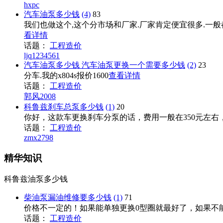
hxpc
汽车油泵多少钱
(4)
83
我们也做这个,这个分市场和厂家.厂家肯定便宜很多.一般
看详情
话题：
工程造价
ljq1234561
汽车油泵多少钱 汽车油泵更换一个需要多少钱
(2)
23
分车.我的x804s报价1600
查看详情
话题：
工程造价
郭风2008
科鲁兹刹车总泵多少钱
(1)
20
你好，这款车更换刹车分泵的话，费用一般在350元左
话题：
工程造价
zmx2798
精华知识
科鲁兹油泵多少钱
柴油泵漏油维修要多少钱
(1)
71
价格不一定的！如果能单独更换0型圈就最好了，如果不
话题：
工程造价