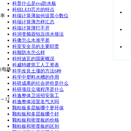
科普什么是eva防水板
科锐LED芯片的特点
功率
科瑞计算薄如何设置小数位
科瑞计算薄怎样汇总
科瑞计算簿打不开
科润变频器恒压供水接法
科傻怎么水准平差
科室安全员的主要职责
科顺防水怎么样
科特迪瓦的国家概况
科威特建筑工人工资表
在电路
科学改良土壤的方法6种
科学中塑料水槽的作用
科研成果的社会评价是什么
科研项目立项程序是什么
科逸整体卫浴招安装工
～12
科逸整体浴室名气大吗
颗粒板多层板哪个更环保
颗粒板和多层板哪个好
颗粒板和密度板的价格
颗粒板和密度板的区别