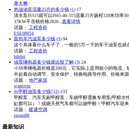
黄大爽
热油油泵流量25方的多少钱
(1)
17
清水泵IS315就可以IS65-40-315流量25方扬程120米功率
37KW不含税价格2820...
查看详情
话题：
工程造价
ESE08054
面包车汽油泵多少钱
(5)
94
这个具体看什么车子了，一般的5万一下的车子油泵也就在
话题：
工程造价
hihihij
油泵继电器多少钱谁比较了解
(3)
24
小功率继电器价格是200元，它实际上是用较小的电流、
中起着自动调节、安全保护、转换电路等作用。价格来源网
话题：
地产家居
waiterctq
9v甲醇油泵多少钱?
(2)
133
甲醇泵，汽车无刷甲醇泵，车烧甲醇需换专用泵(甲醇水性
缸都可以）！或烧天然气车都可以烧甲醇！甲醇汽车迎来发
话题：
暖通空调
zuoan88
最新知识