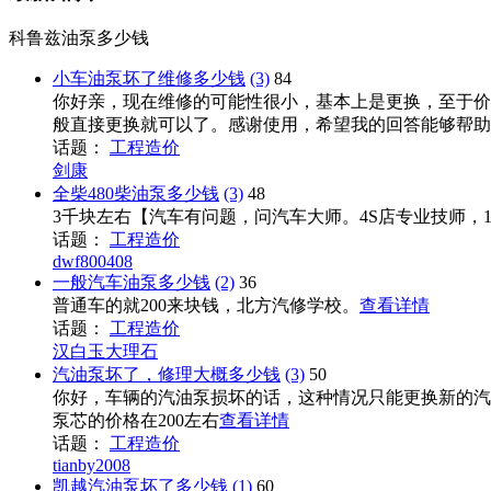
科鲁兹油泵多少钱
小车油泵坏了维修多少钱
(3)
84
你好亲，现在维修的可能性很小，基本上是更换，至于价
般直接更换就可以了。感谢使用，希望我的回答能够帮助到
话题：
工程造价
剑康
全柴480柴油泵多少钱
(3)
48
3千块左右【汽车有问题，问汽车大师。4S店专业技师，
话题：
工程造价
dwf800408
一般汽车油泵多少钱
(2)
36
普通车的就200来块钱，北方汽修学校。
查看详情
话题：
工程造价
汉白玉大理石
汽油泵坏了，修理大概多少钱
(3)
50
你好，车辆的汽油泵损坏的话，这种情况只能更换新的汽
泵芯的价格在200左右
查看详情
话题：
工程造价
tianby2008
凯越汽油泵坏了多少钱
(1)
60