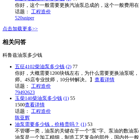
你好，这个一般需要更换汽油泵总成的，这个一般费用在3
话题：
工程造价
520sniper
点击加载更多>>
相关问答
科鲁兹油泵多少钱
五征4102柴油泵多少钱
(2)
77
你好，大概需要1200块钱左右，为什么需要更换油泵
师。4S店专业技师，10分钟解决。】
查看详情
话题：
工程造价
79492623
玉柴140柴油泵多少钱
(1)
55
1500
查看详情
话题：
工程造价
陈亚辉
油泵需要多少钱，价格贵吗？
(1)
53
不管哪一类，油泵的关键在于一个“泵”字。泵油的数油泵
油泵是一个加工精细，制造工艺复杂的部件，国内外一般汽