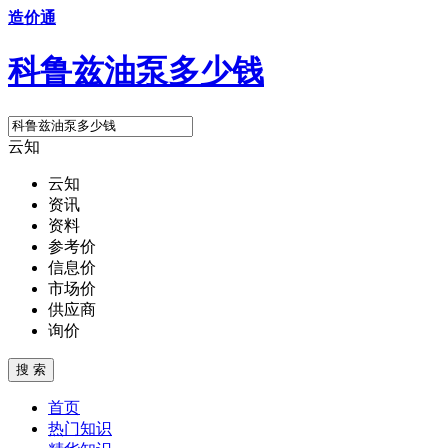
造价通
科鲁兹油泵多少钱
云知
云知
资讯
资料
参考价
信息价
市场价
供应商
询价
搜 索
首页
热门知识