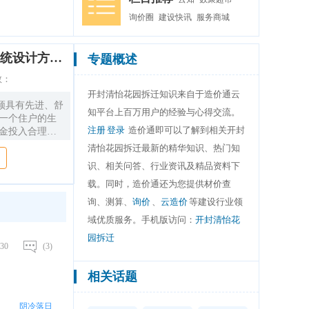
询价圈
建设快讯
服务商城
聚怡花园楼宇可视对讲系统设计方案探析
专题概述
数：
开封清怡花园拆迁知识来自于造价通云
须具有先进、舒
知平台上百万用户的经验与心得交流。
每一个住户的生
注册
登录
造价通即可以了解到相关开封
资金投入合理的
统,以期对加强
清怡花园拆迁最新的精华知识、热门知
积极的作用。
识、相关问答、行业资讯及精品资料下
载。同时，造价通还为您提供材价查
询、测算、
询价
、
云造价
等建设行业领
域优质服务。手机版访问：
开封清怡花
园拆迁
30
(3)
相关话题
阴冷落日