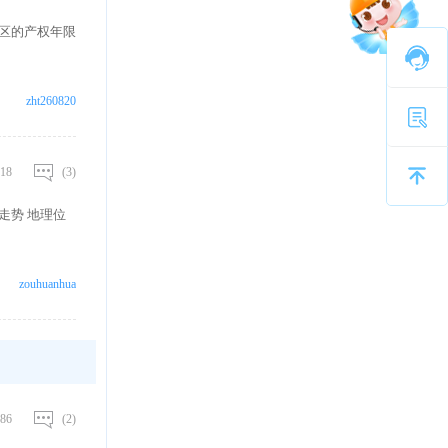
小区的产权年限
zht260820
18
(3)
走势 地理位
zouhuanhua
86
(2)