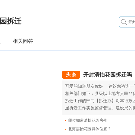
园拆迁
识
相关问答
开封清怡花园拆迁吗
头 条
可爱的知道朋友你好 建议您咨询一
相关部门如下：县级以上地方人民**
拆迁工作的部门【拆迁办】对本行政
屋拆迁工作实施监督管理。建设局的拆迁
哪位知道清怡花园房价
北海嘉怡花园具体位置？