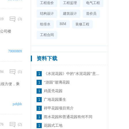
工程造价
工程监理
电气工程
结构设计
建筑设计
造价员
19
(3)
BIM
给排水
装修工程
公司楼
工程合同
79000809
资料下载
94
(1)
《水泥花园》中的“水泥花园”意象研究
“游园”玻璃花园
活很方便，乘
鸡蛋壳花园
广地花园重生
pzhjhh
祥甲花园项目简介
雨水花园和普通花园有何不同
76
(2)
花园式工地