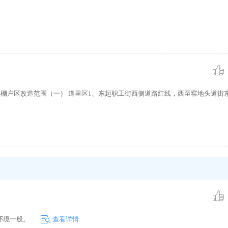
09年棚户区改造范围（一） 道里区1、东起职工街西侧道路红线，西至窑地头道街
环境一般。
查看详情