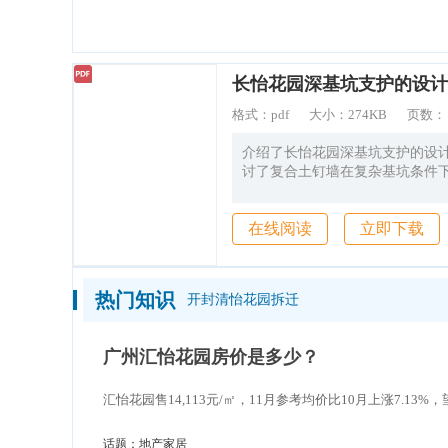
造价通
长怡花园深基坑支护的设计
格式：
pdf
大小：
274KB
页数
介绍了长怡花园深基坑支护的设计
讨了复合土钉墙在复杂基坑条件
在线阅读
立即下载
热门知识
开封清怡花园拆迁
广州汇怡花园房价是多少？
汇怡花园售14,113元/㎡，11月参考均价比10月上涨7.13%
话题：
地产家居