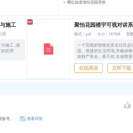
哪位知道海怡花园房价
与施工
：
2页
格式：
pdf
大小：
187KB
页
与施工 ,探
一个完善的智能化安全社区必
下的应用
适、便捷的生活环境,并确保
命财产安全。基于此,在保障
前提下,设计了一个可视对讲系
在线阅读
立即下载
小区安全管理、方便住户起到
，望参考。
查看详情