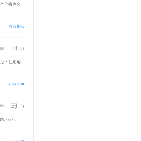
产价格也合
有点紧张
68
(3)
业类型：住宅容
yuyanxian
89
(3)
73路...