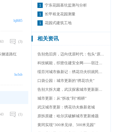
宁东花园基坑监测与分析
长甲裕龙花园测量
hjl685
花园式建筑工地
相关资讯
63
(3)
东侧道路红
告别危旧房，迈向优居时代：包头“原拆原建”的焕新实践
科技赋能，织密住建安全网——宿迁创新路径
绥芬河城市焕新记：绣花功夫织就民生幸福图景
hcfxb
口袋公园：城市更新的“绣花功夫”
告别大拆大建，武汉探索城市更新新路径
城市更新：从“拆改”到“精耕”
武汉城市更新：绣花功夫焕新老城
43
(1)
原拆原建：哈尔滨破解城市更新难题
黄冈实现“300米见绿、500米见园”