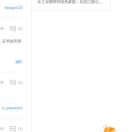
从工业锈带到绿色家园：自贡口袋公园样本
limingyu122
46
(1)
，证书由市国
灏轩
30
(1)
jc_panpanynst
45
(1)