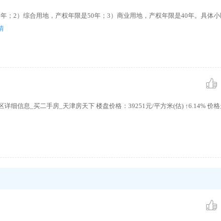
年；2）综合用地，产权年限是50年；3）商业用地，产权年限是40年。具体
情
息_买二手房_天津房天下 楼盘价格：39251元/平方米(估) ↑6.14% 价格