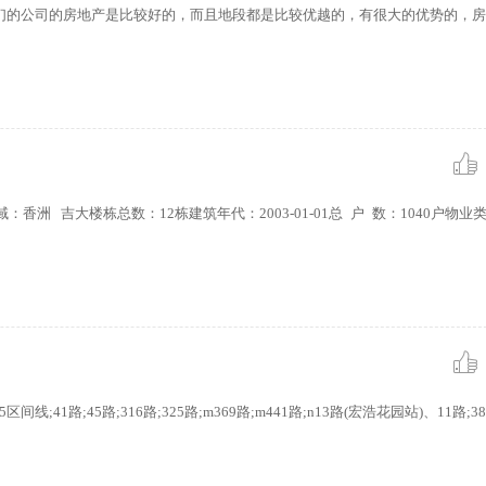
们的公司的房地产是比较好的，而且地段都是比较优越的，有很大的优势的，房
：香洲 吉大楼栋总数：12栋建筑年代：2003-01-01总 户 数：1040户物
41路;45路;316路;325路;m369路;m441路;n13路(宏浩花园站)、11路;38路;