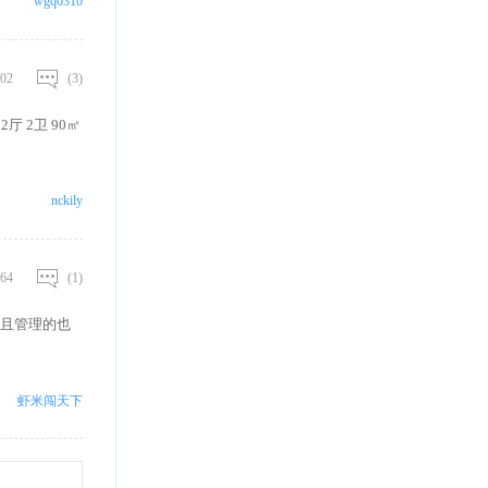
wgq0310
02
(3)
厅 2卫 90㎡
nckily
64
(1)
且管理的也
虾米闯天下