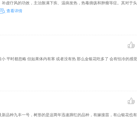
、补虚疗风的功效，主治胀满下疾、温病发热，热毒痈疡和肿瘤等症。其对于头
查看详情
较小 平时都忽略 但如果体内有寒 或者没有热 那么金银花吃多了 会有怕冷的感觉
及新品种九丰一号，树形的是这两年迅速蹿红的品种，有嫁接苗，有山银花也有