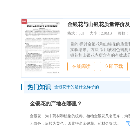
造价通
格式：
pdf
大小：
2.8MB
页数：
目的:探讨金银花和山银花的质量
实验结果。方法:采用液相色谱测
银花和山银花内所含有的有效成分
同时利用细胞培养、过敏介质释放
在线阅读
立即下载
基己糖苷酶释放率测定方法等研
银花使用的安全性。结果:本次研
花当中所包含的主要成分包括绿
马钱子苷、异绿原酸A;而山银花
热门知识
金银花干的是什么样子的
绿原酸、绿原酸、断氧化马钱子
A、灰毡毛忍冬皂苷甲、灰毡毛
川续断皂苷乙等。同时,以相同的
金银花的产地在哪里？
前提,所制得的药物当中,利用山银
氨基己糖苷酶释放率明显高于金银
金银花，为中药材和植物的统称。植物金银花又名忍冬，为
银花更容易刺激人体嗜碱性肥大
粒情况,进而释放大量的生物活性
为白色，后转为黄色，因此得名金银花。药材金银花...
发人体过敏反应。结论:山银花当