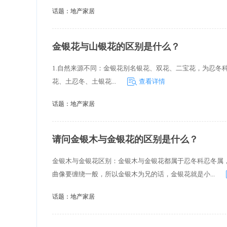
有效药用成分种类比金银花要多,
话题：
地产家居
银花所制成的药物具有较高的致敏
发过敏反应,因此存在较大的安全
金银花与山银花的区别是什么？
1.自然来源不同：金银花别名银花、双花、二宝花，为忍冬科植物忍冬
花、土忍冬、土银花...
查看详情
话题：
地产家居
请问金银木与金银花的区别是什么？
金银木与金银花区别：金银木与金银花都属于忍冬科忍冬属
曲像要缠绕一般，所以金银木为兄的话，金银花就是小...
话题：
地产家居