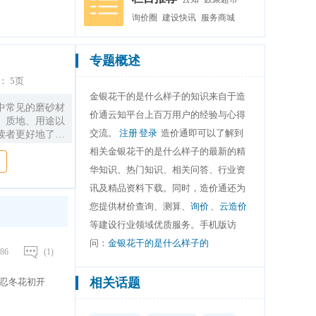
询价圈
建设快讯
服务商城
专题概述
：
5页
金银花干的是什么样子的知识来自于造
中常见的磨砂材
价通云知平台上百万用户的经验与心得
、质地、用途以
交流。
注册
登录
造价通即可以了解到
读者更好地了解
砂材料。
相关金银花干的是什么样子的最新的精
华知识、热门知识、相关问答、行业资
讯及精品资料下载。同时，造价通还为
您提供材价查询、测算、
询价
、
云造价
等建设行业领域优质服务。手机版访
问：
金银花干的是什么样子的
86
(1)
相关话题
于忍冬花初开