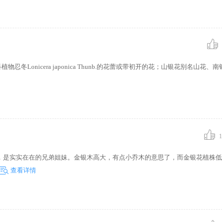
但是利用山
性,容易引
隐患。
Lonicera japonica Thunb.的花蕾或带初开的花；山银花别名山花、
1
，是实实在在的兄弟姐妹。金银木高大，有点小乔木的意思了，而金银花植株低
查看详情