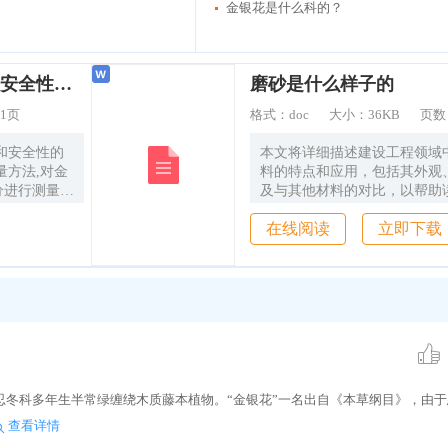
金银花是什么科的？
金银花与山银花质量评价及安全性对比研究
磨砂是什么样子的
1页
格式：
doc
大小：
36KB
页数
和安全性的
本文将详细描述建设工程领域
量方法,对金
料的特点和应用，包括其外观
进行测量,
及与其他材料的对比，以帮助
实验、β-氨
和选择适合自己项目需求的磨
在线阅读
立即下载
究金银花和山
究显示,金银
原酸、断氧化
当中则含有新
苷、异绿原酸
忍冬皂苷乙、
生产工艺为
花药物的β-
花,说明山
忍冬科多年生半常绿缠绕木质藤本植物。“金银花”一名出自《本草纲目》，由
细胞发生脱颗
物质,容易引
查看详情
中所含有的