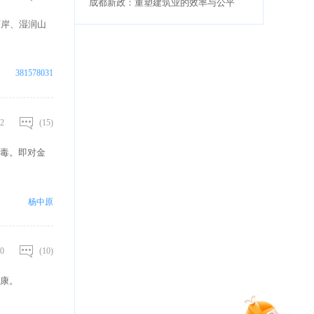
成都新政：重塑建筑业的效率与公平
两岸、湿润山
381578031
2
(15)
毒。即对金
杨中原
0
(10)
康。