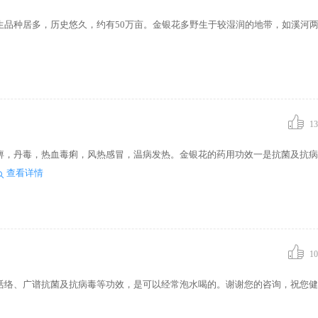
生品种居多，历史悠久，约有50万亩。金银花多野生于较湿润的地带，如溪河
13
痹，丹毒，热血毒痢，风热感冒，温病发热。金银花的药用功效一是抗菌及抗病
查看详情
10
活络、广谱抗菌及抗病毒等功效，是可以经常泡水喝的。谢谢您的咨询，祝您健