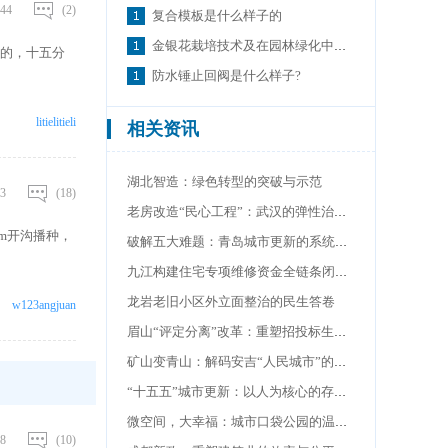
44
(2)
复合模板是什么样子的
金银花栽培技术及在园林绿化中的应用
的，十五分
防水锤止回阀是什么样子?
litielitieli
相关资讯
湖北智造：绿色转型的突破与示范
3
(18)
老房改造“民心工程”：武汉的弹性治理之道
cm开沟播种，
破解五大难题：青岛城市更新的系统化突围样本
九江构建住宅专项维修资金全链条闭环管理体系
龙岩老旧小区外立面整治的民生答卷
w123angjuan
眉山“评定分离”改革：重塑招投标生态的破局之钥
矿山变青山：解码安吉“人民城市”的二十年答卷
“十五五”城市更新：以人为核心的存量时代变革
微空间，大幸福：城市口袋公园的温情密码
8
(10)