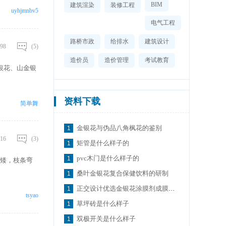
BIM
建筑渲染
装修工程
uyhjmnbv5
电气工程
路桥市政
给排水
建筑设计
98
(5)
造价员
造价管理
考试教育
南银花、山金银
资料下载
简单舞
金银花与伪品八角枫花的鉴别
16
(3)
矩管是什么样子的
pvc木门是什么样子的
矮，枝条弯
桑叶金银花复合保健饮料的研制
正交设计优选金银花涂膜剂成膜材料的制备工艺
tsyao
草坪砖是什么样子
双极开关是什么样子