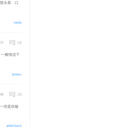
昏头晕、口
samkj
33
(3)
 一般情况下
luoaixc
48
(3)
一些是吹嘘
499974426