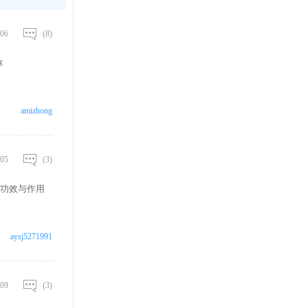
06
(8)
称
amizhong
05
(3)
功效与作用
aysj5271991
09
(3)