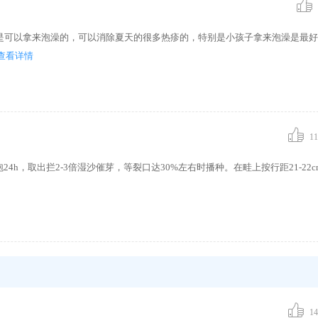
是可以拿来泡澡的，可以消除夏天的很多热疹的，特别是小孩子拿来泡澡是最好
查看详情
11
24h，取出拦2-3倍湿沙催芽，等裂口达30%左右时播种。在畦上按行距21-22
14