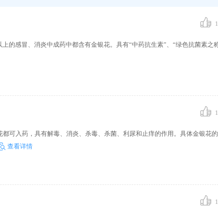
1
以上的感冒、消炎中成药中都含有金银花。具有“中药抗生素”、“绿色抗菌素之
1
花都可入药，具有解毒、消炎、杀毒、杀菌、利尿和止痒的作用。具体金银花的
查看详情
1