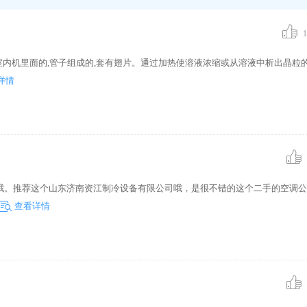
1
室内机里面的,管子组成的,套有翅片。通过加热使溶液浓缩或从溶液中析出晶粒
详情
哦。推荐这个山东济南资江制冷设备有限公司哦，是很不错的这个二手的空调公
查看详情