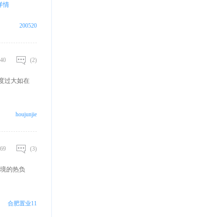
详情
200520
40
(2)
度过大如在
houjunjie
69
(3)
境的热负
合肥置业11