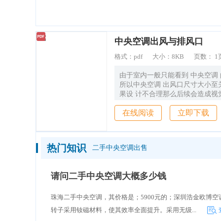
造价通
中央空调出风与排风口
格式：
pdf
大小：
8KB
页数：
1
由于室内一般只能看到 中央空调
所以中央空调 出风口尺寸大小至
果设 计不合理那么后续会造成视
染，并且给使用带来很多的麻烦。
在线阅读
立即下载
适 100 网 设计师带您来认识 中
多少，看看中央空调出风口安装实
传统柜机、壁挂机不同，由于与 
步进行，并且室内机隐藏安装在吊
热门知识
二手中央空调出售
以 中央空调出 /回风口尺寸是没
的。 在实际设计安装过程中， 
居装饰， 进行灵活的变通，出 /
请问二手中央空调大概多少钱
取决于室内机容量的大小。 一般
央空调出风口尺寸是， 出风为 15cm
珠海二手中央空调，其价格是；5900元的；深圳浩金欧博
100cm ，回风为 26cm*60-100c
35cm*35cm ，出风、回风的宽
转子采用钕磁材料，使其效率全面提升。采用无级...
但长度要根据室内机的长度和装修