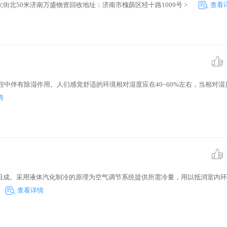
北50米济南万盛物资回收地址：济南市槐荫区经十路1009号 >
查看
程中伴有除湿作用。人们感觉舒适的环境相对湿度应在40~60%左右，当相对湿
情
组成。采用液体汽化制冷的原理为空气调节系统提供所需冷量，用以抵消室内环
查看详情