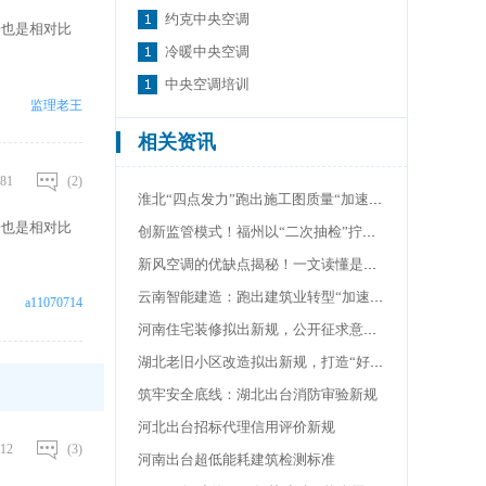
约克中央空调
子也是相对比
冷暖中央空调
中央空调培训
监理老王
相关资讯
81
(2)
淮北“四点发力”跑出施工图质量“加速度”
子也是相对比
创新监管模式！福州以“二次抽检”拧紧工程消防“安全阀”
新风空调的优缺点揭秘！一文读懂是不是智商税
云南智能建造：跑出建筑业转型“加速度”
a11070714
河南住宅装修拟出新规，公开征求意见中
湖北老旧小区改造拟出新规，打造“好房子”新标杆
筑牢安全底线：湖北出台消防审验新规
河北出台招标代理信用评价新规
12
(3)
河南出台超低能耗建筑检测标准