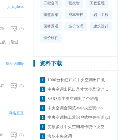
工程合同
营改增
工程监理
jc_taiyhcss
建筑渲染
成本管控
岩土工程
园林景观
造价管理
建筑设计
20
(3)
造价软件
过的（修过
资料下载
8h8m8i8l8y
1000台长虹户式中央空调出口意大利
47
(3)
中央空调出风口尺寸大小及设计标准
SARS给中央空调出了个难题
中央空调合同范本中央空调jiao
网络豆豆
中央空调施工常识户式中央空调 (2)
变频多联中央空调与传统中央空调的比较
61
(2)
海尔中央空调