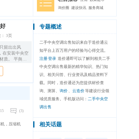
询价圈
建设快讯
服务商城
好
专题概述
数：
3页
二手中央空调出售知识来自于造价通云
知平台上百万用户的经验与心得交流。
，在安装中央空
注册
登录
造价通即可以了解到相关二手
中央空调出售最新的精华知识、热门知
识、相关问答、行业资讯及精品资料下
载。同时，造价通还为您提供材价查
询、测算、
询价
、
云造价
等建设行业领
域优质服务。手机版访问：
二手中央空
调出售
15
(3)
相关话题
缩机，压缩机