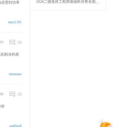
2026二级造价工程师基础科目将全国统一命题
价格还受到功率
tanyi1101
95
(5)
汽化制冷的原
nitianaina
00
(3)
考价
xuth6us8