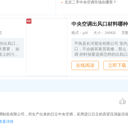
北京二手中央空调市场在哪里？
中央空调出风口材料哪种
页
格式：
pdf
大小：
268KB
页
 的出风口，
平舆县长河塑业有限公司 室内只留出出风
关重要， 如
口，不会破坏家居装修，那么
觉上的污
调 的时候要选择怎样的出风口材质。 平舆县
下面， 舒
长河塑业有限公司小编下面 就来跟你说说中
在线阅读
立即下载
央空调 尺寸是
央空调风口材质哪种好？ 中央空调风口是中
例图。 与
央空调系统中用
室内装修 同
顶里， 所
有明确规定
它需要根据家
回风口的大小
情况下，中
*60-
空调制造有限公司，所生产出来的日立中央空调，采用进口日立的高背压涡旋压
m ， 检修口为
度基本能定，
查看详情
环 境来合