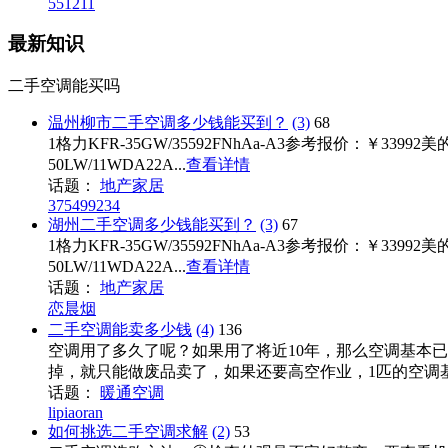
551211
最新知识
二手空调能买吗
温州柳市二手空调多少钱能买到？
(3)
68
1格力KFR-35GW/35592FNhAa-A3参考报价：￥33992美
50LW/11WDA22A...
查看详情
话题：
地产家居
375499234
湖州二手空调多少钱能买到？
(3)
67
1格力KFR-35GW/35592FNhAa-A3参考报价：￥33992美
50LW/11WDA22A...
查看详情
话题：
地产家居
恋晨烟
二手空调能卖多少钱
(4)
136
空调用了多久了呢？如果用了将近10年，那么空调基本
掉，就只能做废品卖了，如果还要高空作业，1匹的空调基本
话题：
暖通空调
lipiaoran
如何挑选二手空调求解
(2)
53