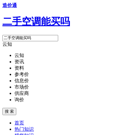
造价通
二手空调能买吗
云知
云知
资讯
资料
参考价
信息价
市场价
供应商
询价
搜 索
首页
热门知识