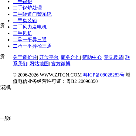
二手锅炉
二手锅炉处理
二手隧道门禁系统
二手集装箱
贵
二手风力发电机
二手风机
二承一平异三通
二承一平异径三通
贵
关于造价通
|
开放平台
|
商务合作
|
帮助中心
|
意见反馈
|
联
系我们
|
网站地图
|
官方微博
© 2006-
2026 WWW.ZJTCN.COM
粤ICP备08028283号
增
值电信业务经营许可证：粤B2-20090350
天花机
一般8