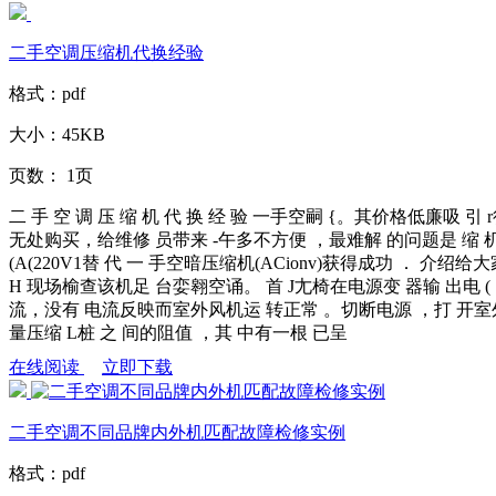
二手空调压缩机代换经验
格式：
pdf
大小：
45KB
页数：
1页
二 手 空 调 压 缩 机 代 换 经 验 一手空嗣 {。其价格低廉
无处购买，给维修 员带来 -午多不方便 ，最难解 的问题是 缩 
(A(220V1替 代 一 手空暗压缩机(ACionv)获得成功 ． 介绍
H 现场榆查该机足 台娈翱空诵。 首 J尢椅在电源变 器输 出电 ( ，般
流，没有 电流反映而室外风机运 转正常 。切断电源 ，打 开室
量压缩 L桩 之 间的阻值 ，其 中有一根 已呈
在线阅读
立即下载
二手空调不同品牌内外机匹配故障检修实例
格式：
pdf