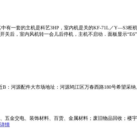
有一套的主机是科艺3HP，室内机是关的KF-71L／Y—S3柜
开关后，室内风机转一会儿后停机，主机不启动．面板显示“E6
近B：河源配件大市场地址：河源鸠江区万春西路180号希望采纳。
、五金交电、装饰材料、百货、金属材料；废旧物品回收；楼宇
详情