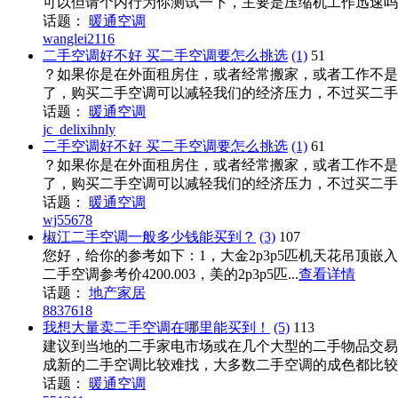
可以但请个内行为你测试一下，主要是压缩机工作迅速吗
话题：
暖通空调
wanglei2116
二手空调好不好 买二手空调要怎么挑选
(1)
51
？如果你是在外面租房住，或者经常搬家，或者工作不是
了，购买二手空调可以减轻我们的经济压力，不过买二手空
话题：
暖通空调
jc_delixihnly
二手空调好不好 买二手空调要怎么挑选
(1)
61
？如果你是在外面租房住，或者经常搬家，或者工作不是
了，购买二手空调可以减轻我们的经济压力，不过买二手空
话题：
暖通空调
wj55678
椒江二手空调一般多少钱能买到？
(3)
107
您好，给你的参考如下：1，大金2p3p5匹机天花吊顶嵌入式
二手空调参考价4200.003，美的2p3p5匹...
查看详情
话题：
地产家居
8837618
我想大量卖二手空调在哪里能买到！
(5)
113
建议到当地的二手家电市场或在几个大型的二手物品交易
成新的二手空调比较难找，大多数二手空调的成色都比较旧，
话题：
暖通空调