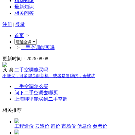
精华知识
最新知识
相关问答
注册
|
登录
首页
>
>
二手空调能买吗
更新时间：2026.08.08
头 条
二手空调能买吗
不能买，可多都是翻新机，或者是冒牌的，会被坑
二手空调怎么买
问下二手空调去哪买
上海哪里能买到二手空调
相关推荐
工程造价
云造价
询价
市场价
信息价
参考价