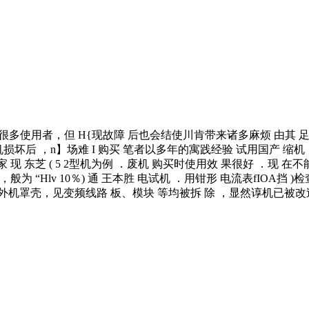
吸 引 r很多使用者，但 H{现故障 后也会结使川肯带来诸多麻烦 由其 
机损坏后 ，n】场难 I 购买 笔者以多年的寓践经验 试用国产 缩机
给大家 现 东芝 ( 5 2型机为例 ．废机 购买时使用效 果很好 ．现 在
为 “Hlv 10％) 通 王本胜 电试机 ．用钳形 电流表fIOA挡 )
外机罩壳，见变频线路 板、模块 等均被拆 除 ，显然谆机已被改