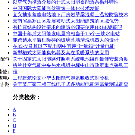
以空气为携热介质的开式太阳能蓄能热泵循环特性
中国国际太阳能光伏建筑一体化技术发展
宜兴抽水蓄能电站地下厂房岩壁梁混凝土温控防裂技术
云南省高寒山区发展被动式太阳能建筑的区域优势
有抗震结构设计要求的建筑必须要使用HRBE钢筋吗
中国十年后太阳能发电量将相当于1.5个三峡水电站
能跨越水平窗框障碍的玻璃幕墙清洗机器人的设计
在35kV及其以下配电网中宜用“计量箱”计量电能
新型槽式太阳能集热器及其在采暖系统的应用
足配件
关于固定式太阳能路灯照明系统电池组件最佳安装角度
格兰仕空气能中央热水机组中标中山市政府重点采购工
不能使』
程
检查电
工程建筑论文小型太阳能气泡泵吸收式制冷机
过 刮
关于某厂家三相三线电子式多功能电能表需量测试调查
分类检索：
A
B
C
D
E