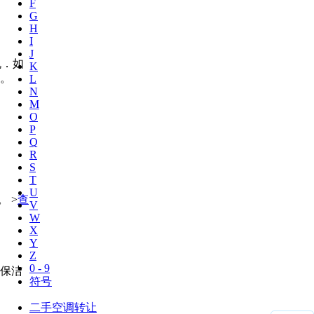
F
G
H
I
J
机．如
K
”。
L
N
M
O
P
Q
R
S
T
U
 >
查
V
W
X
Y
Z
0 - 9
保洁
符号
二手空调转让