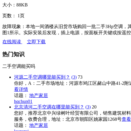
大小：
88KB
页数：
1页
故障现象：本地一间酒楼从旧货市场购回一批二手3Hp空调，其中
图1所示。实际安装后发现，插上电源，按面板开关键或按遥控
在线阅读
立即下载
热门知识
二手空调能买吗
河源二手空调哪里能买到？
(3)
73
你好，A：二手市场地址：河源市鸠江区赭山中路41-2附
看详情
话题：
地产家居
hqchun01
北京清河二手空调在哪里能买到？
(3)
20
您好，推荐北京中兴绿树叶经贸有限公司，销售建筑材料
服务，收费合理，地址：北京市朝阳区姚家园1268号
查看
话题：
地产家居