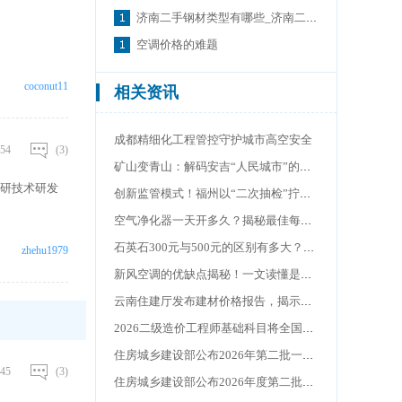
济南二手钢材类型有哪些_济南二手钢材价格行情
空调价格的难题
coconut11
相关资讯
成都精细化工程管控守护城市高空安全
54
(3)
矿山变青山：解码安吉“人民城市”的二十年答卷
科研技术研发
创新监管模式！福州以“二次抽检”拧紧工程消防“安全阀”
空气净化器一天开多久？揭秘最佳每日开启时长，你开对了吗
石英石300元与500元的区别有多大？揭秘价格背后的真相
zhehu1979
新风空调的优缺点揭秘！一文读懂是不是智商税
云南住建厅发布建材价格报告，揭示市场分化新格局
2026二级造价工程师基础科目将全国统一命题
住房城乡建设部公布2026年第二批一级造价工程师初始注册人员名单
45
(3)
住房城乡建设部公布2026年度第二批全国建设工程企业资质核准名单