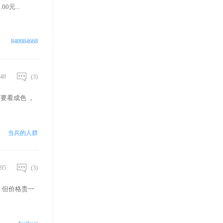
0元...
840084668
48
(3)
要看成色 ，
当兵的人群
95
(3)
，但价格贵一