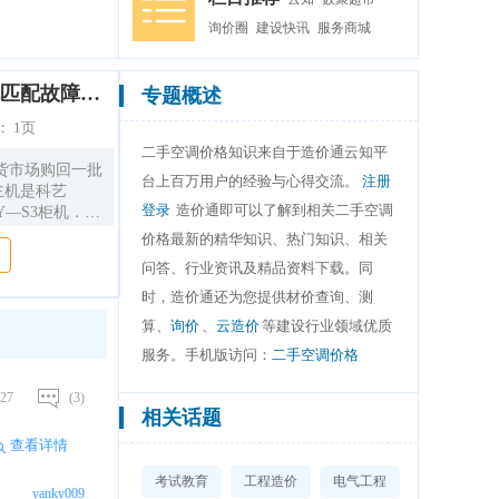
询价圈
建设快讯
服务商城
二手空调不同品牌内外机匹配故障检修实例
专题概述
：
1页
二手空调价格知识来自于造价通云知平
货市场购回一批
台上百万用户的经验与心得交流。
注册
主机是科艺
登录
造价通即可以了解到相关二手空调
／Y—S3柜机．如
插上电源，按面
价格最新的精华知识、热门知识、相关
内风机转一会儿
问答、行业资讯及精品资料下载。同
E6”。
时，造价通还为您提供材价查询、测
算、
询价
、
云造价
等建设行业领域优质
服务。手机版访问：
二手空调价格
27
(3)
相关话题
查看详情
考试教育
工程造价
电气工程
yanky009