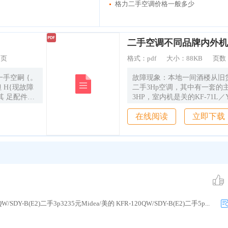
格力二手空调价格一般多少
1页
格式：
pdf
大小：
88KB
页数
故障现象：本地一间酒楼从旧
 H{现故障
二手3Hp空调，其中有一套的
其 足配件无
3HP，室内机是关的KF-71L
图1所示。实际安装后发现，
在线阅读
立即下载
买 笔
板开关键或按遥控开关后，室
A(220V1
后停机，主机不启动．面板显示“
，没有 电
断电源 ，打
B(E2)二手3p3235元Midea/美的 KFR-120QW/SDY-B(E2)二手5p...
模块 等均被