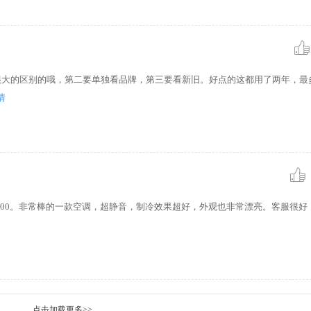
很大的区别的哦，第二要单独看品牌，第三要看新旧。好点的这都用了两年，最多
情
¥，7999.00。非常棒的一款空调，超静音，制冷效果超好，外观也非常漂亮。客服很
点击加载更多>>