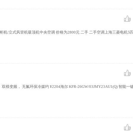
柜机/立式风管机吸顶机中央空调 价格为2800元 二手 二手空调上海三菱电机5
模变频， 无氟环保冷媒约 ¥2204海尔 KFR-26GW/03JMY23AU1(Q) 智能一键