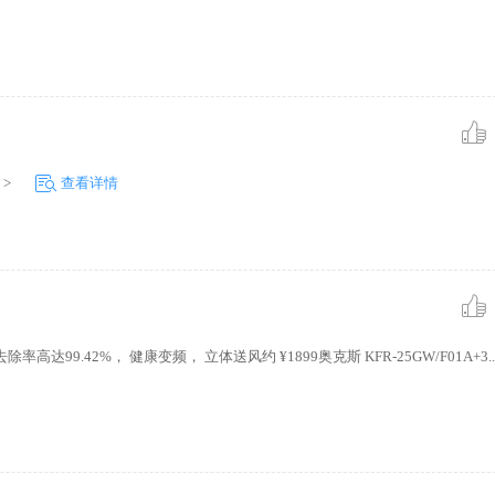
>
查看详情
醛去除率高达99.42%， 健康变频， 立体送风约 ¥1899奥克斯 KFR-25GW/F01A+3..