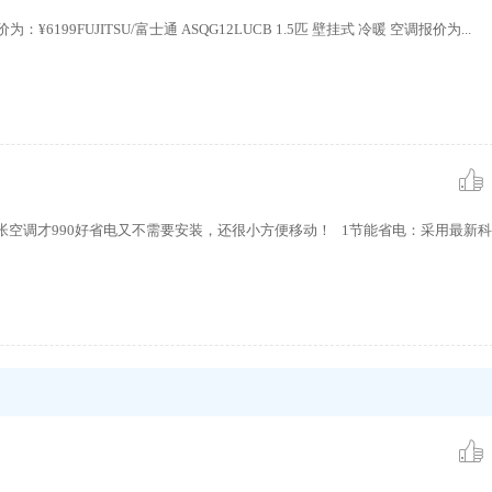
报价为：¥6199FUJITSU/富士通 ASQG12LUCB 1.5匹 壁挂式 冷暖 空调报价为...
帐空调才990好省电又不需要安装，还很小方便移动！ 1节能省电：采用最新