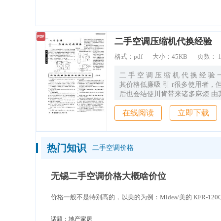
造价通
二手空调压缩机代换经验
格式：
pdf
大小：
45KB
页数：
二 手 空 调 压 缩 机 代 换 经 验 一手空嗣 {。
其价格低廉吸 引 r很多使用者，但
后也会结使川肯带来诸多麻烦 由
处购买，给维修 员带来 -午多不方便 ，最难
在线阅读
立即下载
解 的问题是 缩 机损坏后 ，n】场难 I 购
者以多年的寓践经验 试用国产 缩机(
替 代 一 手空暗压缩机(ACionv)获得成功 ．
介绍给大家 现 东芝 ( 5 2型机为例 ．废机 购
热门知识
二手空调价格
买时使用效 果很好 ．现 在不能使』H 现场榆
查该机足 台娈翱空诵。 首 J尢椅在电源变 器
输 出电 ( ，般为 “Hlv 10％) 通 王本胜 电试机
无锡二手空调价格大概啥价位
．用钳形 电流表fIOA挡 )检查电流
流反映而室外风机运 转正常 。切
价格一般不是特别高的，以美的为例：Midea/美的 KFR-120QW/SDY-
开室外机罩壳，见变频线路 板、
拆 除 ，显然谆机已被改过 刮量压缩 L桩 之
间的阻值 ，其 中有一根 已呈
话题：
地产家居