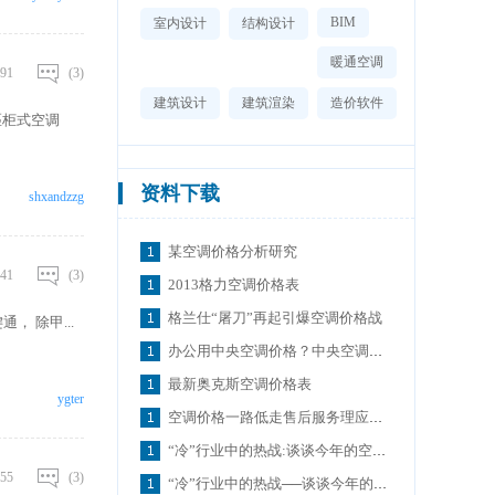
BIM
室内设计
结构设计
暖通空调
91
(3)
建筑设计
建筑渲染
造价软件
匹柜式空调
资料下载
shxandzzg
某空调价格分析研究
41
(3)
2013格力空调价格表
格兰仕“屠刀”再起引爆空调价格战
通， 除甲...
办公用中央空调价格？中央空调如何安装？
最新奥克斯空调价格表
ygter
空调价格一路低走售后服务理应重视
“冷”行业中的热战:谈谈今年的空调价格走势
55
(3)
“冷”行业中的热战──谈谈今年的空调价格战走势