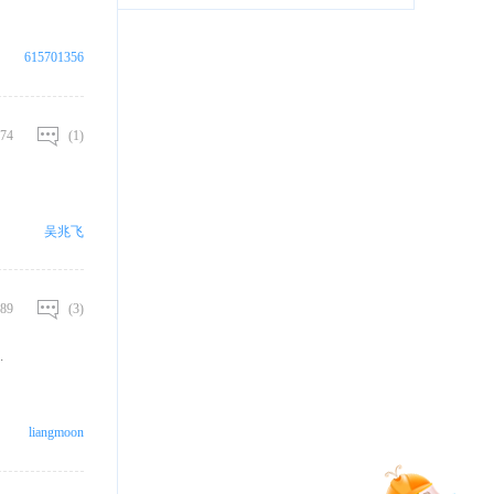
615701356
74
(1)
吴兆飞
89
(3)
.
liangmoon