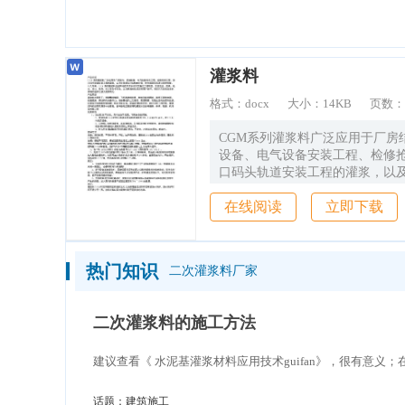
造价通
灌浆料
格式：
docx
大小：
14KB
页数
CGM系列灌浆料广泛应用于厂房
设备、电气设备安装工程、检修
口码头轨道安装工程的灌浆，以
结构的补强，防水堵漏及高速公
在线阅读
立即下载
十几年来，CGM系列灌浆料已成
多项大型重点工程项目，涉及冶
力、港口、民用、化工等各个行
的品质深受用户好评，目前已在
热门知识
二次灌浆料厂家
域内发挥出强大的影响力。
二次灌浆料的施工方法
建议查看《 水泥基灌浆材料应用技术guifan》，很有意
话题：
建筑施工