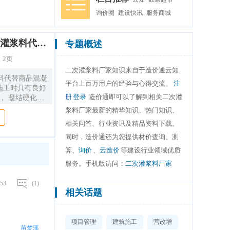
询价圈
建设快讯
服务商城
二次灌浆项目中为何使用灌浆料代替商品混凝土
专题概述
：
2页
二次灌浆料厂家知识来自于造价通云知
料代替商品混凝
平台上百万用户的经验与心得交流。
注
在施工时具有良好
册
登录
造价通即可以了解到相关二次灌
， 凝结硬化速
 灌浆料 内部的
浆料厂家最新的精华知识、热门知识、
含气量难以控
相关问答、行业资讯及精品资料下载。
在水泥初期水化热
料初期的水化热
同时，造价通还为您提供材价查询、测
种侵蚀盐类的能
算、
询价
、
云造价
等建设行业领域优质
但是普通的商品
服务。手机版访问：
二次灌浆料厂家
。灌浆料在生产
蚀能力的外加
53
(1)
商混公司为了降
相关话题
钢筋抗锈蚀材
于冻融破坏涉及
断， 若过量的
项目管理
建筑施工
营改增
中， 则不会发
苗梦溪