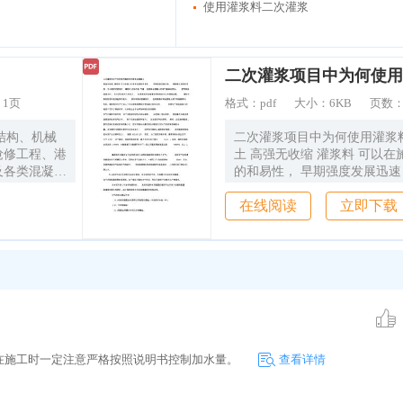
使用灌浆料二次灌浆
：
1页
格式：
pdf
大小：
6KB
页数
结构、机械
二次灌浆项目中为何使用灌浆
抢修工程、港
土 高强无收缩 灌浆料 可以
及各类混凝土
的和易性， 早期强度发展迅速
路的修复。
度非常 快，可以很好的控制好
在线阅读
立即下载
功地应用于
含 气量，但是商品混凝土的
金、造纸、电
制。 使用商品 混凝土时， 
业，以其优良
过大， 但是高强无收缩灌浆
越来越多的领
得到延缓。 灌浆料 具有耐各
力， 具有较高的耐腐蚀性， 
混凝土是不具备耐腐蚀 性的
时加入了可以提高钢筋的抗锈
剂， 但是生产商品混凝土的 
低成本，大多数企业不会添加
义；在施工时一定注意严格按照说明书控制加水量。
料。 引气对灌浆料的作用 由
查看详情
水结冰膨胀， 从逻辑上可以推
水能迅速 逃离至附近的充气孔