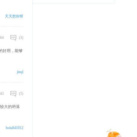
天天想你呀
64
(3)
的好用，能够
jinql
43
(5)
较大的坍落
bolu841012