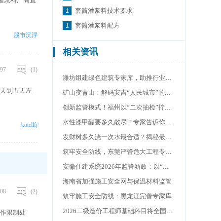
缩灌浆料厂商直
套筒灌浆料技术要求
套筒灌浆料配方
股市沉浮
相关资讯
97
(1)
潍坊组建绿色建筑专家库，助推行业高质量发展
一天到五天左
矿山变青山：解码安吉“人民城市”的二十年答卷
创新监管模式！福州以“二次抽检”拧紧工程消防“安全阀”
水性漆甲醛要多久散尽？专家告诉你答案，这个时间很重要
kotellfj
发财树多久浇一次水最合适？揭秘最佳浇水周期，你做对了吗
筑牢安全防线，东莞严管危大工程专家论证质量
安徽住建系统2026年监管新政：以“综合查一次”重塑营商环境
海南省加强施工安全网与保温材料监管
08
(2)
筑牢施工安全防线：黑龙江完善专家库
2026二级造价工程师基础科目将全国统一命题
需作限制处