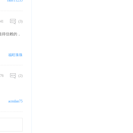
riker11235
41
(3)
值得信赖的，
福旺珠珠
76
(2)
acmilan75