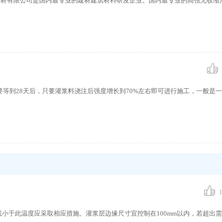
北京高和聚合建材有限公司是国内最专业的建材建筑材料研发企业。国内最专业的高强无收
等到28天后，只要灌浆料浇注后强度增长到70%左右即可进行施工，一般是
1
或小于此温度应采取相应措施。灌浆层边缘尺寸宜控制在100mm以内，若超出