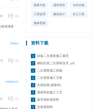
原理。 然而，
路桥市政
成本管控
水利水电
毛细孔的体积最
引起超过引入气
工程监理
建筑设计
岩土工程
98
(1)
园林景观
无收缩灌浆
资料下载
Diahou
设备二次灌浆施工规范
38
(1)
钢柱柱底二次灌浆技术_pdf
二次灌浆施工措施
二次灌浆施工方案
xiaojiaoya1
支座砂浆(灌浆料)
灌浆料的施工工艺
82
(1)
最常用的灌浆料
支座灌浆料