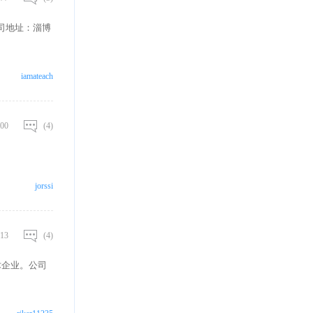
司地址：淄博
iamateach
00
(4)
jorssi
13
(4)
术企业。公司