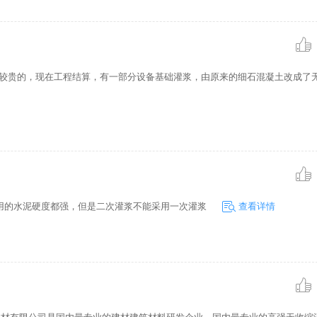
生灌浆料破坏。 这就是引气的
应该强调的是， 首先应保证
小化，否则可结冰水量可能会
泡所能容纳的水 量
比较贵的，现在工程结算，有一部分设备基础灌浆，由原来的细石混凝土改成了
用的水泥硬度都强，但是二次灌浆不能采用一次灌浆
查看详情