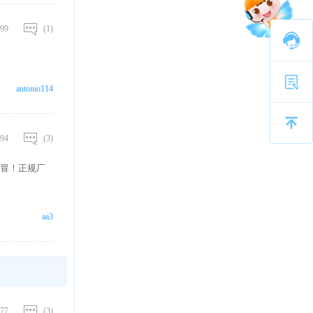
99
(1)
antonio114
94
(3)
冒！正规厂
aa3
77
(3)