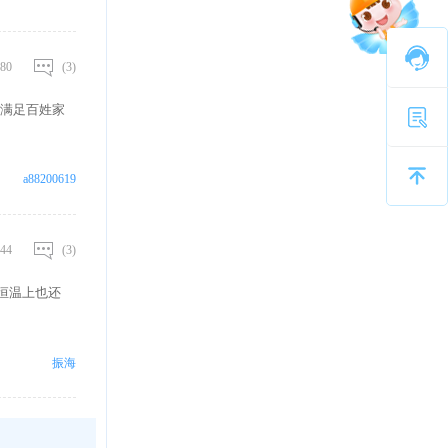
80
(3)
满足百姓家
a88200619
44
(3)
，恒温上也还
振海