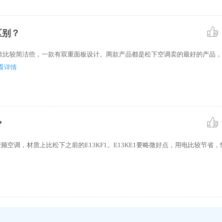
区别？
款比较简洁些，一款有双重面板设计。两款产品都是松下空调卖的最好的产品，
看详情
?
变频空调，材质上比松下之前的E13KF1。E13KE1要略微好点，用电比较节省