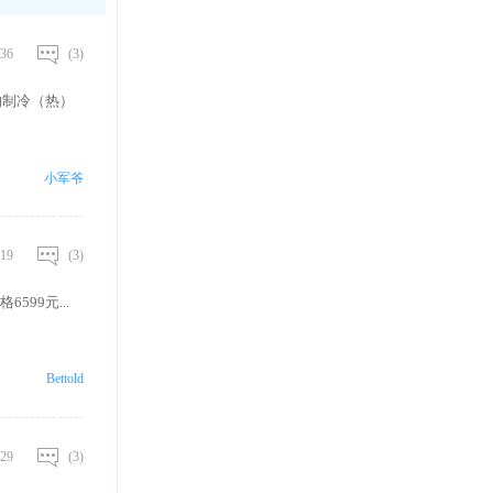
36
(3)
的制冷（热）
小军爷
19
(3)
599元...
Bettold
29
(3)