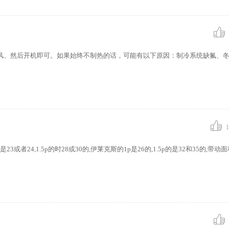
首选。 其中又以空 气源热泵
常见。 1.2空气源热泵机组的
冷热水机组是由制冷压缩机、空
热器、水 /
微风、然后开机即可。如果始终不制热的话，可能有以下原因：制冷系统缺氟、
？
1
者24,1.5p的时28或30的,伊莱克斯的1p是26的,1.5p的是32和35的,带