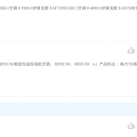
G1空调￥2999.0伊莱克斯 EAF72FD13BC1空调￥4899.0伊莱克斯 EAS35HBTN
和HFD13W都是恒温恒湿机空调。 HFD13W、HFD13W（s）产品特点： 格力T