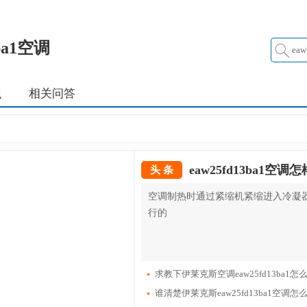
3ba1空调
识
相关问答
eaw25fd13ba1空调
头 条
空调制热时通过紧缩机紧缩进入冷凝
行的
求教下伊莱克斯空调eaw25fd13ba1怎
谁清楚伊莱克斯eaw25fd13ba1空调怎