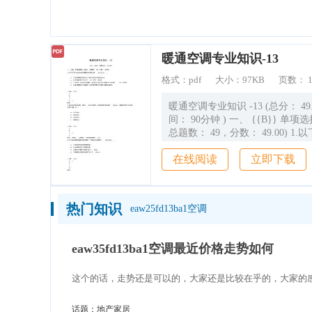
造价通
暖通空调专业知识-13
格式：
pdf
大小：
97KB
页数：
暖通空调专业知识 -13 (总分： 49.00，做题时
间： 90分钟 ) 一、 {{B}} 单项选择题 {{/B}}(
总题数： 49，分数： 49.00) 1.以下关于热力
站内的混水装置的说法错误的是 {{
在线阅读
立即下载
{{/U}} 。 A.混水装置的扬程
后用户系统的总阻力 B.采用混水
于 2 台，其中 1台备用 C.采用汽
热器时，蒸汽的压力至少应比加
热门知识
eaw25fd13ba1空调
高出 50～100kPa D.混水装置的设计流量等于
二级网路供暖用户的循环水量乘
（分数： 1.00） A. B. C. D. √ 解析： 2.某车
eaw35fd13ba1空调最近价格走势如何
间采用热风采暖，热媒为 30kPa
器的理论排水量为 200kg/h，所
这个的话，走势还是可以的，大家还是比较在乎的，大家的
排水量 应是下列哪一项 ? A.200kg/h
B.400kg/h
话题：
地产家居