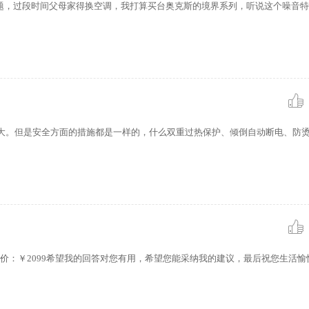
题，过段时间父母家得换空调，我打算买台奥克斯的境界系列，听说这个噪音特
不大。但是安全方面的措施都是一样的，什么双重过热保护、倾倒自动断电、防
参考报价：￥2099希望我的回答对您有用，希望您能采纳我的建议，最后祝您生活愉快！