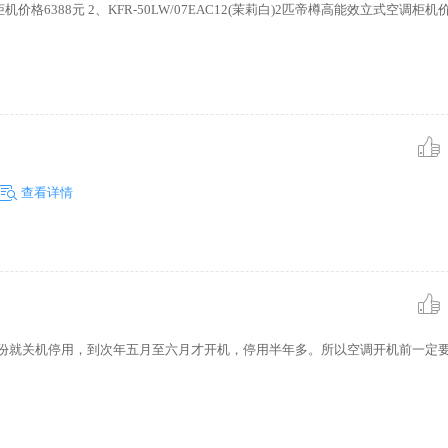
调柜机价格6388元 2、KFR-50LW/07EAC12(茉莉白)2匹帝樽高能效立式空调柜机价格6
查看详情
九月份就关机停用，到次年五月至六月才开机，停用半年多。所以空调开机前一定