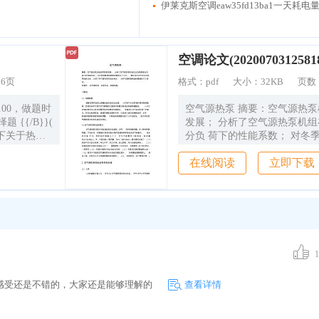
伊莱克斯空调eaw35fd13ba1一天耗
空调论文(2020070312581
16页
格式：
pdf
大小：
32KB
页数
空气源热泵 摘要：空气源热
发展； 分析了空气源热泵机
分负 荷下的性能系数； 对冬
U}}
问题进行了讨论； 通过与水冷
在线阅读
立即下载
不应小于混水点
统的比较，分析了空气源热泵
泵时不应少
对空气源热泵机组的展望进行了
 -水混合式加
字： 空气源热泵，热泵系统，
热器入口水压
绪论 1.1 专题背景 随着改革
基本建设的发展、 人们对于
以混合比
越来越 高，空调系统作为室
要调节装置也就相应的越来越
1
的蒸汽，加热
空调的要求也从原来的夏季制
配疏水器设计
凉， 发展到对空气品质的进一
感受还是不错的，大家还是能够理解的
查看详情
在能源紧缺、强调可持续发展
 C.600kg/h D.800kg/h （分数：
大城市和特殊地区，出于 环
用锅炉供暖， 于是电动热泵