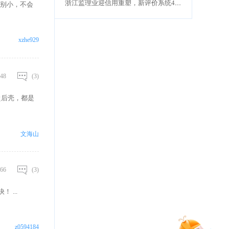
浙江监理业迎信用重塑，新评价系统4月1日正式上线
别小，不会
xzhe929
48
(3)
烫后壳，都是
文海山
66
(3)
 ...
z0594184