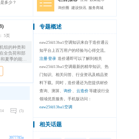
电量是多少？
询价圈
建设快讯
服务商城
8)
专题概述
：
5页
eaw25fd13ba1空调知识来自于造价通云
泵机组的种类和
知平台上百万用户的经验与心得交流。
组在全负荷和部
注册
登录
造价通即可以了解到相关
季和夏季的能耗
式冷水机组 系
eaw25fd13ba1空调最新的精华知识、热
系统的特点；
门知识、相关问答、行业资讯及精品资
探 讨。 关键
性能系数。 1
料下载。同时，造价通还为您提供材价
开放和大规模的
查询、测算、
询价
、
云造价
等建设行业
生活环境的要求
领域优质服务。手机版访问：
内空气参数的主
普及。 人们对
eaw25fd13ba1空调
14
(5)
冷发展到冬暖夏
步要 求。而且
相关话题
的今天，在某些
保的考虑限制使
技术成了人们的
3977785a