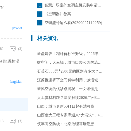
智慧广场室外空调主机安装申请表13
...
《空调器》教案1
空调型号这么看(20200927112259)
pxwwf
相关资讯
82
(3)
新疆建设工程计价标准升级，2026年7月1日启新篇章
H系列恒温恒湿
微空间，大幸福：城市口袋公园的温情密码
石英石300元与500元的区别有多大？揭秘价格背后的真相
江苏推进桥下空间科学利用，激活城市“灰色空间”
fengielan
新风空调的优缺点揭秘！一文读懂是不是智商税
人工贵材料跌？深度解读2026广州3月造价信息
山西：城市更新5月1日起有法可依
山西危大工程专家库迎来“大清洗”，4月30日截止
18
(3)
筑牢高空防线：北京治理幕墙隐患