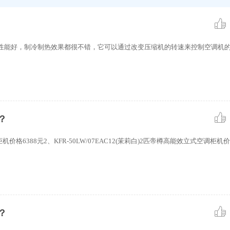
牌的产品性能好，制冷制热效果都很不错，它可以通过改变压缩机的转速来控制空调机
？
调柜机价格6388元2、KFR-50LW/07EAC12(茉莉白)2匹帝樽高能效立式空调柜机价格6
？