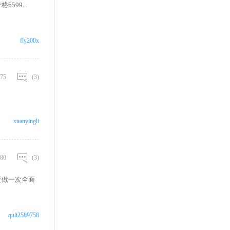
599...
fly200x
75
(3)
xuanyingli
80
(3)
要做一次全面
quli2589758