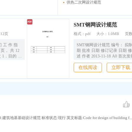
供热二次网设计规范
SMT钢网设计规范
：
12页
格式：
pdf
大小：
1.0MB
页
门 工 作 指
SMT钢网设计规范 编号： 拟制
1 页， 共 12
期 批准 日期 修订记录 日期 
述 作者 2013-11-18 A0 首次发行 ZS 2
锡膏印刷钢
17 A1 优化钢网设计要求 FV 目录 1 目的
在线阅读
立即下载
， 以提高
...............................................
信华精机有
错误！未定义书签。 2 使用范围
.1 常用网
...............................................
错误！未定义书签。 3 权责
...............................................
基基础设计规范 标准状态:现行 英文标题:Code for design of building f...