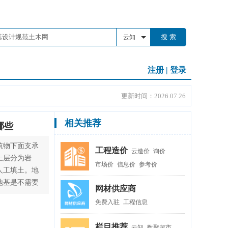
搜 索
云知
注册
|
登录
更新时间：2026.07.26
相关推荐
哪些
筑物下面支承
工程造价
云造价
询价
土层分为岩
市场价
信息价
参考价
人工填土。地
地基是不需要
网材供应商
免费入驻
工程信息
栏目推荐
云知
数聚超市