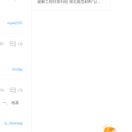
破解工程结算纠纷 湖北规范材料“认质认价”流程
espial2165
85
(3)
foxdqq
54
(3)
 一、.地基
jx_chenyong