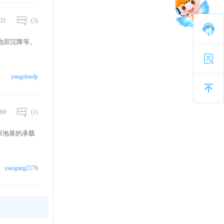
31
(3)
地层沉降等。
yangzhaolp
69
(1)
原地基的承载
xiaogang2176