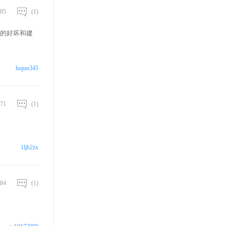
85
(1)
的好坏和建
hujun345
71
(1)
1ljh2zx
84
(1)