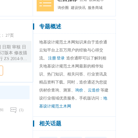
询价圈
建设快讯
服务商城
专题概述
数：
27页
地基设计规范土木网知识来自于造价通
 日期 审核 日
云知平台上百万用户的经验与心得交
修订版本 修改描
流。
注册
登录
造价通即可以了解到相
014-9-
关地基设计规范土木网最新的精华知
.........................
识、热门知识、相关问答、行业资讯及
 .
.....................
精品资料下载。同时，造价通还为您提
供材价查询、测算、
询价
、
云造价
等建
..................................................................
设行业领域优质服务。手机版访问：
地
基设计规范土木网
91
(1)
相关话题