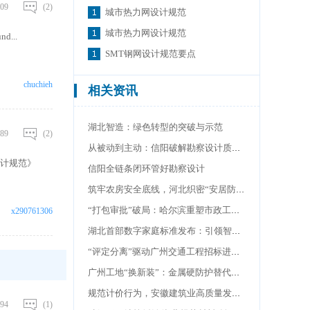
09
(2)
城市热力网设计规范
城市热力网设计规范
...
SMT钢网设计规范要点
chuchieh
相关资讯
湖北智造：绿色转型的突破与示范
89
(2)
从被动到主动：信阳破解勘察设计质量难题之道
设计规范》
信阳全链条闭环管好勘察设计
筑牢农房安全底线，河北织密“安居防护网”
“打包审批”破局：哈尔滨重塑市政工程审批新范式
x290761306
湖北首部数字家庭标准发布：引领智慧住宅建设新规范
“评定分离”驱动广州交通工程招标进入规范透明新阶段
广州工地“换新装”：金属硬防护替代传统绿网 筑牢安全防线
规范计价行为，安徽建筑业高质量发展启新程
94
(1)