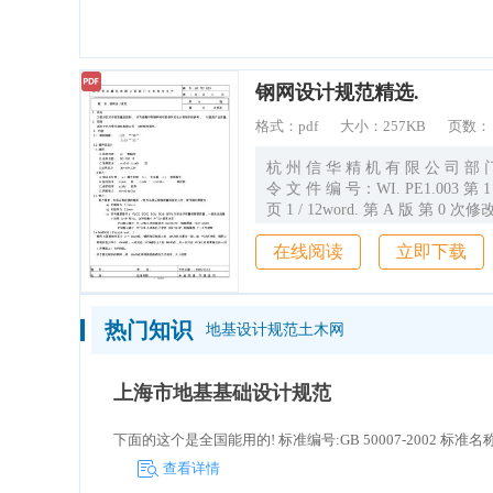
造价通
钢网设计规范精选.
格式：
pdf
大小：
257KB
页数
杭 州 信 华 精 机 有 限 公 司 部 
令 文 件 编 号：WI. PE1.003 第 
页 1 / 12word. 第 A 版 第 0 次修改 1．目的 为
更好的对印刷质量的控制， 作为
在线阅读
立即下载
网和印胶钢网的设计和制作的参考
产品质量。 2．范围 适用于杭州
限公司 SMT钢网制作。 3. 内容 3
框： 1):29 ”*29” 2):23 ”*23” 3.2 绷网及贴片
热门知识
地基设计规范土木网
1.绷网： A.丝网种类： a:) 聚脂网 B.丝网目
数： 90~100 目 C.粘网胶水： a:)G18 b:)AB 胶
D丝网张力： 36~40N.CM 2贴片： A.钢片后
上海市地基基础设计规范
处理： a:) 激光切割 b:) 去毛刺 c:) 表面抛光
B.贴片胶水
下面的这个是全国能用的! 标准编号:GB 50007-2002 标准名称:建筑地
查看详情