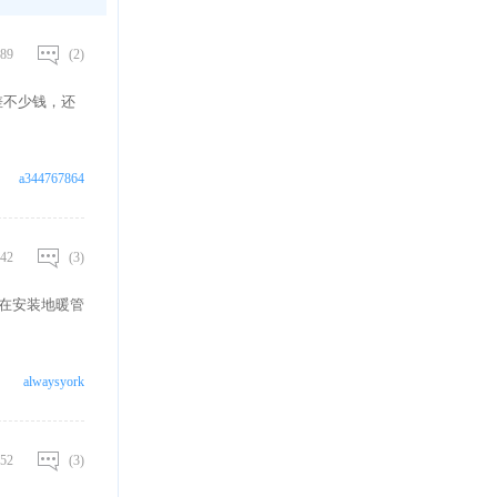
89
(2)
差不少钱，还
a344767864
42
(3)
在安装地暖管
alwaysyork
52
(3)