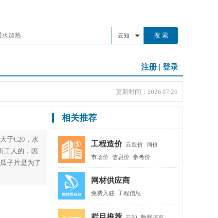
搜 索
云知
注册
|
登录
更新时间：2026.07.26
相关推荐
大于C20，水
工程造价
云造价
询价
以听工人的，因
市场价
信息价
参考价
:瓜子片是为了
网材供应商
免费入驻
工程信息
栏目推荐
云知
数聚超市