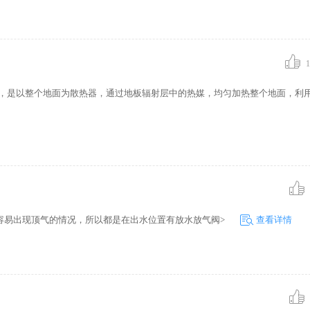
暖效率，所
1
Heating，是以整个地面为散热器，通过地板辐射层中的热媒，均匀加热整个地面，
容易出现顶气的情况，所以都是在出水位置有放水放气阀>
查看详情