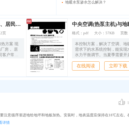
地暖水泵渗水怎么解决？
汽水混合加热器应用：厂房、居民楼采暖水加热方案
：
2页
格式：
pdf
大小：
57KB
页数
热方案 现
本控制方案，解决了空调、地
需求下的水系统控制，能实现
司客户常用
水力平衡调节。当夏季需要开
户参考。 完
冷）时，空调水系统压差恒定在
在线阅读
立即下载
 2：恒温控
右；当冬季开启地暖（供热）
节阀 5：止回
压差由三通调节阀自动调节至0
05MPa。
H 管道式汽
实现原理：
管道式汽水混合
度，并将温
1
温控制主机
调节阀的开
要注意循序渐进地给地坪和地板加热。安装时，地表温度应保持在18℃左右。
混合器的蒸汽
汽阀门开
看详情
管道多为多管