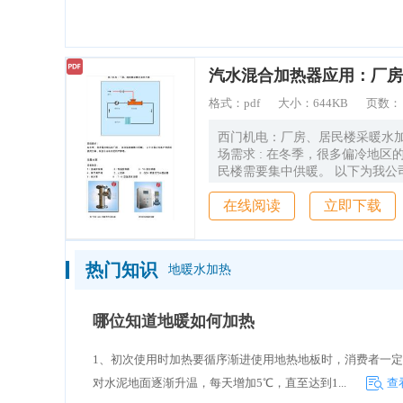
造价通
格式：
pdf
大小：
644KB
页数
西门机电：厂房、居民楼采暖水加
场需求 : 在冬季，很多偏冷地区的厂房， 居
民楼需要集中供暖。 以下为我公
的 使用方案，现展示出来方便用
在线阅读
立即下载
整方案 设备选型： 1：强磁防垢器
制器 3：Y3 型过滤器 4：蒸汽调
阀 6：QSH 管道式汽水混合器 7：抽水泵 8 ：
T1-5 型温度变送器 西门机电 QS
热门知识
地暖水加热
水混合器 西门机电恒温控制器 
T1-5 温度变送器安装在 QSH 
器的出水侧，检测出水口水 的温
哪位知道地暖如何加热
度信号反馈给恒温控制主机， 恒
根据水温信号， 通过 控制蒸汽
1、初次使用时加热要循序渐进使用地热地板时，消费者一定
度，控制流入 QSH 管道式汽水
流量。当检测 到水温低时，则蒸
对水泥地面逐渐升温，每天增加5℃，直至达到1...
查
大，使蒸汽流量加大。由于散热