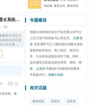
询价圈
建设快讯
服务商城
中央空调(热泵主机)与地暖水系统的压差平衡控制方案
专题概述
：
1页
地暖水加热知识来自于造价通云知平台
暖两种不同压力
上百万用户的经验与心得交流。
注册
登
水系统自动压差
录
造价通即可以了解到相关地暖水加热
启中央空调（制
0．2MPa左
最新的精华知识、热门知识、相关问
时，地暖水系统
答、行业资讯及精品资料下载。同时，
．03～0．
造价通还为您提供材价查询、测算、
询
价
、
云造价
等建设行业领域优质服务。
手机版访问：
地暖水加热
05
(3)
相关话题
在安装前，要
建筑渲染
给排水
造价员