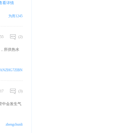
查看详情
为而1245
55
(2)
，所供热水
FANZHG7ZIBN
17
(3)
管中会发生气
zhengchunli