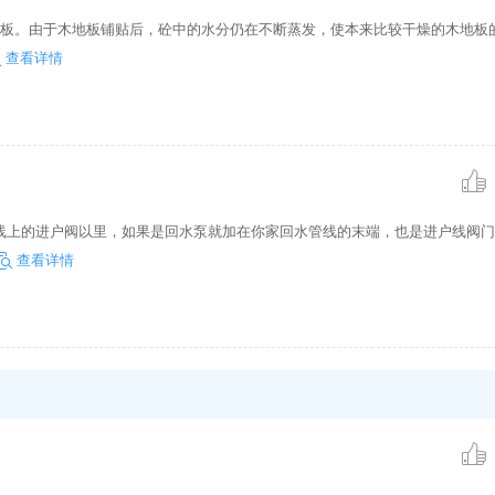
地板。由于木地板铺贴后，砼中的水分仍在不断蒸发，使本来比较干燥的木地板
查看详情
线上的进户阀以里，如果是回水泵就加在你家回水管线的末端，也是进户线阀门
查看详情