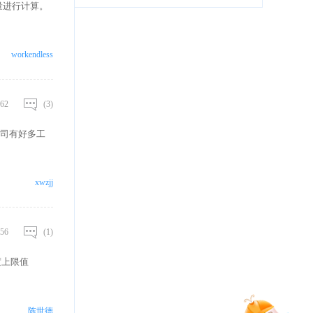
量进行计算。
workendless
62
(3)
司有好多工
xwzjj
56
(1)
度上限值
陈世德