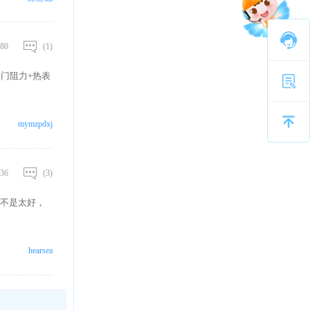
80
(1)
门阻力+热表
mymzpdxj
36
(3)
不是太好，
hearsea