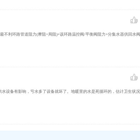
不利环路管道阻力(摩阻+局阻)+该环路温控阀/平衡阀阻力+分集水器供回水阀
供水设备有影响，亏水多了设备就坏了。地暖里的水是死循环的，估计卫生状况