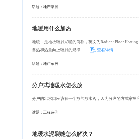
道式， 容易发生堵塞，降低了供
话题：
地产家居
以在蒸汽管道上
地暖用什么加热
地暖，是地板辐射采暖的简称，英文为Radiant Floor 
蓄热和热量向上辐射的规律...
查看详情
话题：
地产家居
分户式地暖水怎么放
分户的出水口应该有一个放气放水阀，因为分户的方式家里
话题：
工程造价
地暖水泥裂缝怎么解决？