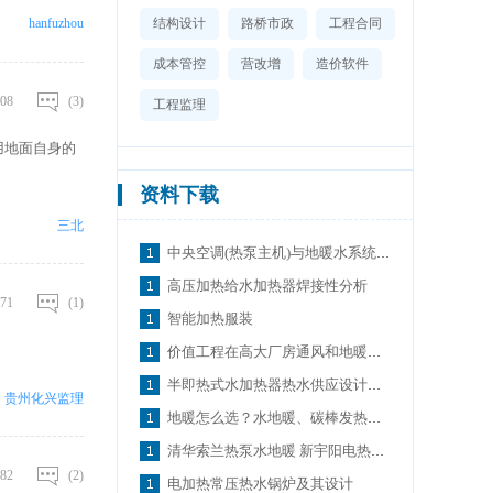
hanfuzhou
结构设计
路桥市政
工程合同
成本管控
营改增
造价软件
08
(3)
工程监理
利用地面自身的
资料下载
三北
中央空调(热泵主机)与地暖水系统的压差平衡控制方案
高压加热给水加热器焊接性分析
71
(1)
智能加热服装
价值工程在高大厂房通风和地暖加热盘管方案选择中的应用
半即热式水加热器热水供应设计规程
贵州化兴监理
地暖怎么选？水地暖、碳棒发热轨电地暖优劣势对比 (2)
清华索兰热泵水地暖 新宇阳电热膜电地暖
82
(2)
电加热常压热水锅炉及其设计