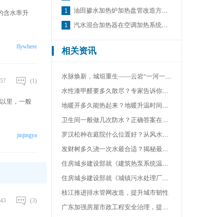
油田掺水加热炉加热盘管改造方案及效果
的含水率升
汽水混合加热器在空调加热系统中的应用
flywhere
相关资讯
水脉焕新，城垣重生——云岩“一河一道一片”激活老城记忆
57
(1)
水性漆甲醛要多久散尽？专家告诉你答案，这个时间很重要
以里，一般
地暖开多久能热起来？地暖升温时间揭秘，轻松享受温暖
卫生间一般做几次防水？正确答案在这里，太多太少都不行
罗汉松种在庭院什么位置好？从风水到美观，解析最佳位置
jinjingya
发财树多久浇一次水最合适？揭秘最佳浇水周期，你做对了吗
住房城乡建设部就《建筑热泵系统温室气体减排量评估技术规范（征求意见稿）》面向社会公开征求意见
住房城乡建设部就《城镇污水处理厂臭气处理技术标准（修订征求意见稿）》面向社会公开征求意见
枝江推进排水管网改造，提升城市韧性
43
(3)
广东加强房屋市政工程安全治理，提升建筑安全水平