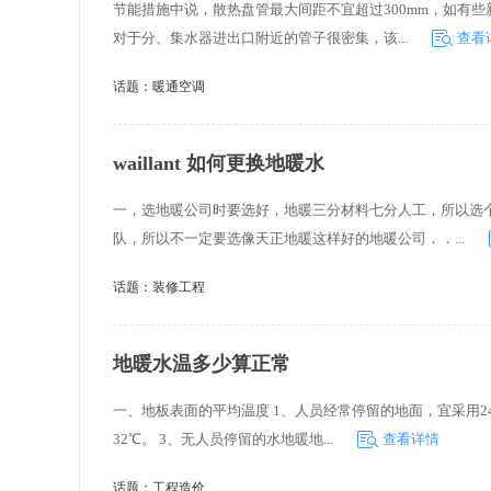
节能措施中说，散热盘管最大间距不宜超过300mm，如有些
对于分、集水器进出口附近的管子很密集，该...
查看
话题：
暖通空调
waillant 如何更换地暖水
一，选地暖公司时要选好，地暖三分材料七分人工，所以选
队，所以不一定要选像天正地暖这样好的地暖公司．．...
话题：
装修工程
地暖水温多少算正常
一、地板表面的平均温度 1、人员经常停留的地面，宜采用24℃
32℃。 3、无人员停留的水地暖地...
查看详情
话题：
工程造价