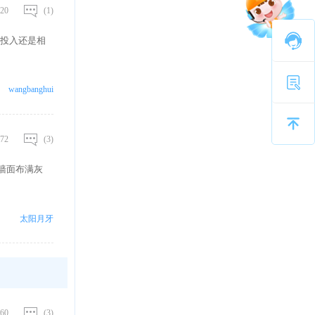
20
(1)
投入还是相
wangbanghui
72
(3)
墙面布满灰
太阳月牙
60
(3)