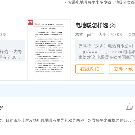
安装电地暖每平米多少钱，地暖分类都
电地暖怎样选 (2)
：
3页
格式：
pdf
大小：
798KB
页
汉高特（深圳）电热有限公司
地暖怎样选 业内专
http://www.hangaote.co
了 30 多
家给建议 电采暖在欧美国家已经
靠、方便灵
年的历史，其环保健康、 安
在线阅读
立即下载
到欧美人的喜
活、节能耐用等众多优势早已
地区冬季清洁
爱和 推崇。 随着我国推进北
作出推进北方
取暖， 尤其去年底，习总书记
宜气则气，宜
地区清洁取暖的重要指示，要
。 电供暖市
电则电， 加快提高清洁供暖比
品 层出不
场也开始热闹起来， 各种电暖
消费者挑花
穷、各种概念五花八门，让普
?
的有直热式
眼，无所适从。 市面上比较
能 耗电采暖
电暖器、 中央空调、电锅炉等
。目前市场上的发热电缆地暖有单导和双导两种，双导每平米价格约在150元-1
电热膜、纳米
设备，远红外发热产品有石墨
热板、碳纤
碳电热膜、碳 晶电热膜、硅
热电 缆、
维发热电缆等。另外还有如金