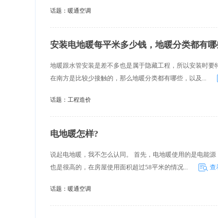
电暖画等。 电地暖专业人士给消
话题：
暖通空调
议， 让消费者多一些辨别， 从 
论是哪一种概念化的产品其实都
热， 如果
安装电地暖每平米多少钱，地暖分类都有哪
地暖跟水管安装是差不多也是属于隐藏工程，所以安装时要
在南方是比较少接触的，那么地暖分类都有哪些，以及...
话题：
工程造价
电地暖怎样?
说起电地暖，我不怎么认同。 首先，电地暖使用的是电能源
也是很高的，在房屋使用面积超过58平米的情况...
查
话题：
暖通空调