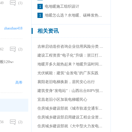
49
(1)
电地暖施工组织设计
地暖怎么选？水地暖、碳棒发热轨电地暖优劣势对比
zhaozhao418
相关资讯
吉林启动造价咨询企业信用风险分类 构建行业监管新机制
62
(2)
建设工程资质“电子化”升级：浙江打造政务服务新标杆
20w-
地暖开多久能热起来？地暖升温时间揭秘，轻松享受温暖
光伏赋能：建筑“会发电”的广东实践
襄阳老旧电梯换新，居民安心出行
高蒂
建筑变身“发电站”：山西出台BIPV技术规范
宜昌老旧小区加装电梯暖民心
住房城乡建设部就《城市轨道交通车辆防火要求 第5部分：电气设备（征求意见稿）》面向社会公开征求意见
住房城乡建设部启用建设工程企业资质电子证书
56
(2)
住房城乡建设部就《大中型火力发电厂设计标准（征求意见稿）》面向社会公开征求意见