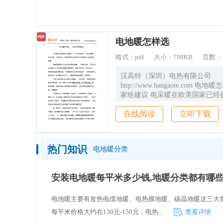
造价通
电地暖怎样选
格式：
pdf
大小：
798KB
页数
汉高特（深圳）电热有限公司
http://www.hangaote.com 电
家给建议 电采暖在欧美国家已经拥有
年的历史，其环保健康、 安全可
在线阅读
立即下载
活、节能耐用等众多优势早已得
爱和 推崇。 随着我国推进北方
取暖， 尤其去年底，习总书记 
地区清洁取暖的重要指示，要求
热门知识
电地暖分类
电则电， 加快提高清洁供暖比重
场也开始热闹起来， 各种电暖产
穷、各种概念五花八门，让普通
安装电地暖每平米多少钱,地暖分类都有哪些
眼，无所适从。 市面上比较常见
电暖器、 中央空调、电锅炉等高
电地暖主要有发热电缆地暖、电热膜地暖、碳晶地暖这三大类
设备，远红外发热产品有石墨烯
碳电热膜、碳 晶电热膜、硅晶电
每平米价格大约在130元-150元，电热...
查看详情
维发热电缆等。另外还有如金属发