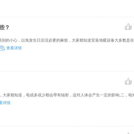
费者一些建
电暖画等。 电地暖专业人士
整体上讲，无
议， 让消费者多一些辨别， 
是远红外发
论是哪一种概念化的产品其实
热， 如果
些？
特别的小心，以免发生日后没必要的麻烦，大家都知道安装地暖设备大多数是在
查看详情
，大家都知道，电或多或少都会带有辐射，这对人体会产生一定的影响;二，电
看详情