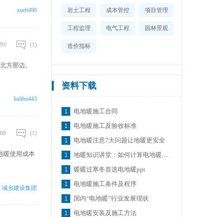
给消费者一些建
xue6490
岩土工程
成本管控
项目管理
从 整体上讲，无
都是远红外发
工程监理
电气工程
园林景观
93
(1)
造价指标
北方那边。
资料下载
liulibo443
电地暖施工合同
电地暖施工及验收标准
69
(1)
电地暖注意7大问题让地暖更安全
地暖使用成本
地暖知识讲堂：如何计算电地暖的安装面积
暖暖过寒冬首选电地暖ppt
电地暖施工条件及程序
城乡建设集团
国内“电地暖”行业发展现状
电地暖安装及施工方法