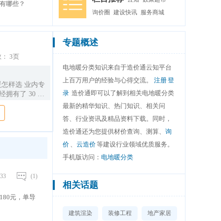
有哪些？
询价圈
建设快讯
服务商城
专题概述
数：
3页
电地暖分类知识来自于造价通云知平台
上百万用户的经验与心得交流。
注册
登
m 电地暖怎样选 业内专
录
造价通即可以了解到相关电地暖分类
拥有了 30 多
全可靠、方便灵
最新的精华知识、热门知识、相关问
得到欧美人的喜
答、行业资讯及精品资料下载。同时，
方地区冬季清洁
 作出推进北方
造价通还为您提供材价查询、测算、
询
求宜气则气，宜
价
、
云造价
等建设行业领域优质服务。
重。 电供暖市
手机版访问：
电地暖分类
产品 层出不
通消费者挑花
33
(1)
常见的有直热式
相关话题
高能 耗电采暖
80元，单导
烯电热膜、纳米
晶电热板、碳纤
建筑渲染
装修工程
地产家居
属发热电 缆、