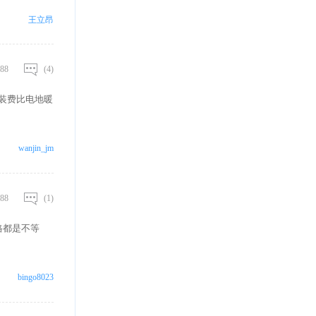
王立昂
88
(4)
装费比电地暖
wanjin_jm
88
(1)
格都是不等
bingo8023