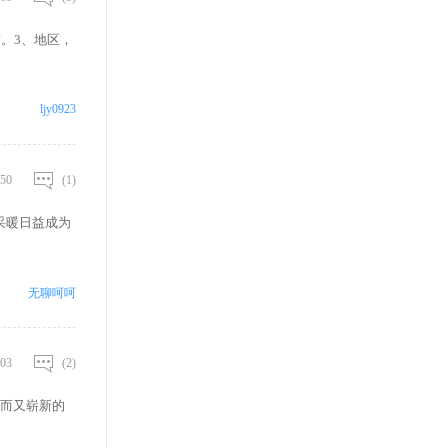
。3、地区，
ljy0923
50
(1)
采暖日益成为
无聊呵呵
03
(2)
而又崭新的