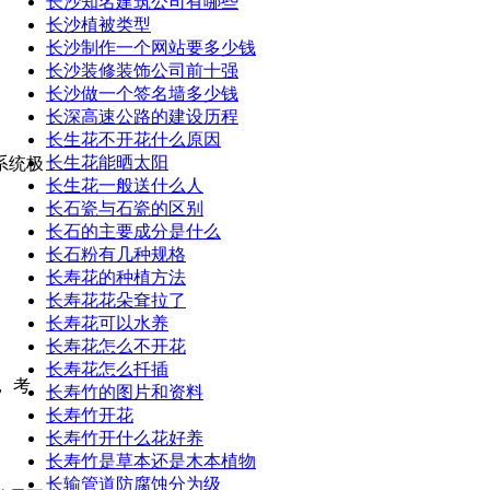
长沙知名建筑公司有哪些
长沙植被类型
长沙制作一个网站要多少钱
长沙装修装饰公司前十强
长沙做一个签名墙多少钱
长深高速公路的建设历程
长生花不开花什么原因
长生花能晒太阳
系统极
长生花一般送什么人
长石瓷与石瓷的区别
长石的主要成分是什么
长石粉有几种规格
长寿花的种植方法
长寿花花朵耷拉了
长寿花可以水养
长寿花怎么不开花
长寿花怎么扦插
 考
长寿竹的图片和资料
长寿竹开花
长寿竹开什么花好养
长寿竹是草本还是木本植物
长输管道防腐蚀分为级