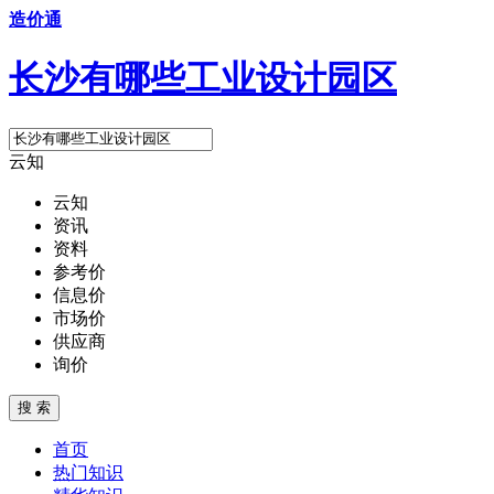
造价通
长沙有哪些工业设计园区
云知
云知
资讯
资料
参考价
信息价
市场价
供应商
询价
搜 索
首页
热门知识