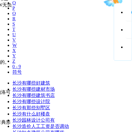
O
W无负
P
Q
R
S
T
U
V
W
X
Y
Z
的。
0 - 9
符号
长沙有哪些好建筑
长沙有哪些建材市场
的洛可
长沙有哪些建筑书店
长沙有哪些设计院
长沙有那些别墅区
长沙有什么好楼盘
长沙园林设计公司有
古典形
长沙造价人工工资是否调动