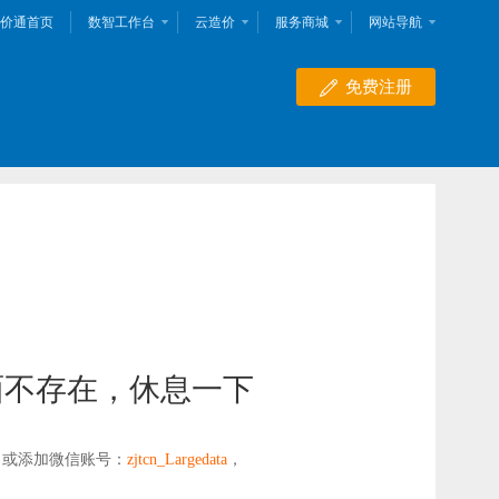
价通首页
数智工作台
云造价
服务商城
网站导航
免费注册
面不存在，休息一下
，或添加微信账号：
zjtcn_Largedata
，