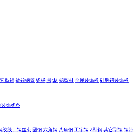
它型钢
镀锌钢管
铝板(带)材
铝型材
金属装饰板
硅酸钙装饰板
质装饰线条
钢绞线、钢丝束
圆钢
六角钢
八角钢
工字钢
Z型钢
其它型钢
钢带