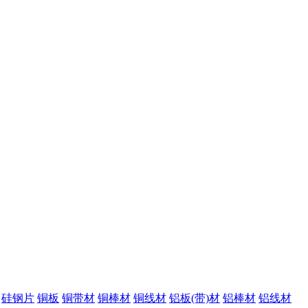
硅钢片
铜板
铜带材
铜棒材
铜线材
铝板(带)材
铝棒材
铝线材