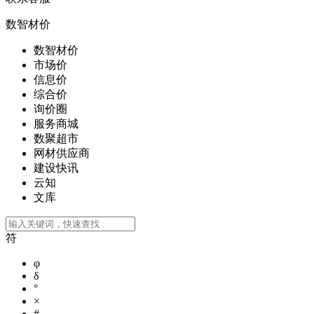
数智材价
数智材价
市场价
信息价
综合价
询价圈
服务商城
数聚超市
网材供应商
建设快讯
云知
文库
符
φ
δ
°
×
#