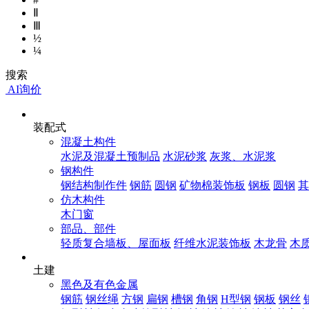
Ⅱ
Ⅲ
½
¼
搜索
AI询价
装配式
混凝土构件
水泥及混凝土预制品
水泥砂浆
灰浆、水泥浆
钢构件
钢结构制作件
钢筋
圆钢
矿物棉装饰板
钢板
圆钢
其
仿木构件
木门窗
部品、部件
轻质复合墙板、屋面板
纤维水泥装饰板
木龙骨
木
土建
黑色及有色金属
钢筋
钢丝绳
方钢
扁钢
槽钢
角钢
H型钢
钢板
钢丝