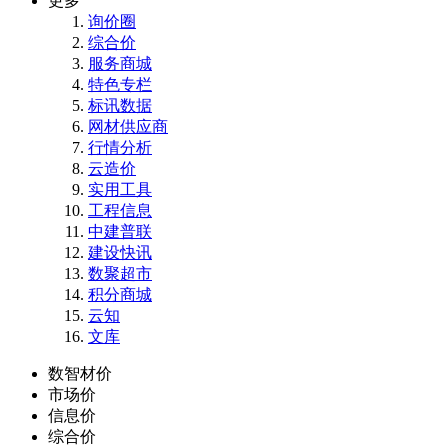
更多
询价圈
综合价
服务商城
特色专栏
标讯数据
网材供应商
行情分析
云造价
实用工具
工程信息
中建普联
建设快讯
数聚超市
积分商城
云知
文库
数智材价
市场价
信息价
综合价