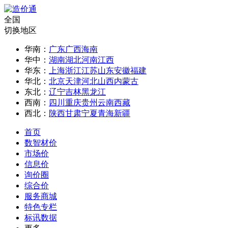
全国
切换地区
华南：
广东
广西
海南
华中：
湖南
湖北
河南
江西
华东：
上海
浙江
江苏
山东
安徽
福建
华北：
北京
天津
河北
山西
内蒙古
东北：
辽宁
吉林
黑龙江
西南：
四川
重庆
贵州
云南
西藏
西北：
陕西
甘肃
宁夏
青海
新疆
首页
数智材价
市场价
信息价
询价圈
综合价
服务商城
特色专栏
标讯数据