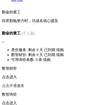
勤奋的黄工
待君勤勉努力时，功成名就心愿至
勤奋的黄工
(个人版)
--
查价服务: 剩余
0
天
已到期
续购
数智材价: 剩余
0
天
已到期
续购
可用询价条数:
0
条
续购
数智材价
点击进入
点击开通服务
数智询价
点击进入