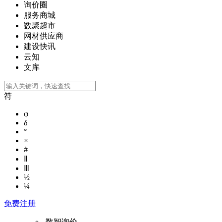
询价圈
服务商城
数聚超市
网材供应商
建设快讯
云知
文库
符
φ
δ
°
×
#
Ⅱ
Ⅲ
½
¼
免费注册
数智询价