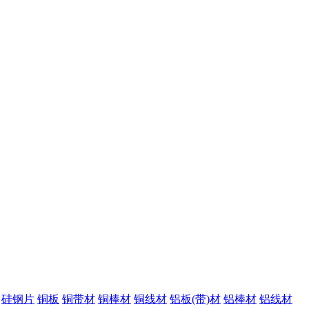
硅钢片
铜板
铜带材
铜棒材
铜线材
铝板(带)材
铝棒材
铝线材