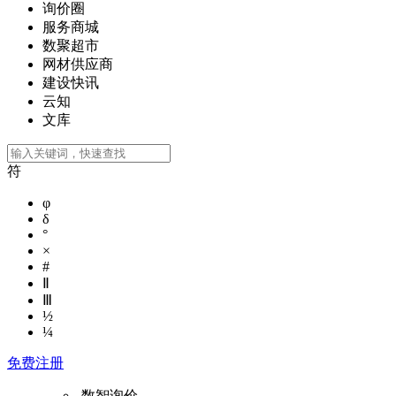
询价圈
服务商城
数聚超市
网材供应商
建设快讯
云知
文库
符
φ
δ
°
×
#
Ⅱ
Ⅲ
½
¼
免费注册
数智询价