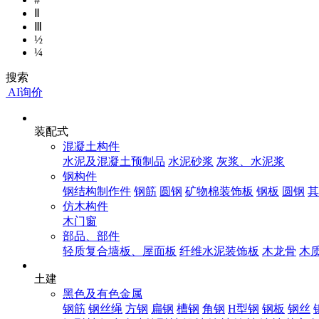
Ⅱ
Ⅲ
½
¼
搜索
AI询价
装配式
混凝土构件
水泥及混凝土预制品
水泥砂浆
灰浆、水泥浆
钢构件
钢结构制作件
钢筋
圆钢
矿物棉装饰板
钢板
圆钢
其
仿木构件
木门窗
部品、部件
轻质复合墙板、屋面板
纤维水泥装饰板
木龙骨
木
土建
黑色及有色金属
钢筋
钢丝绳
方钢
扁钢
槽钢
角钢
H型钢
钢板
钢丝