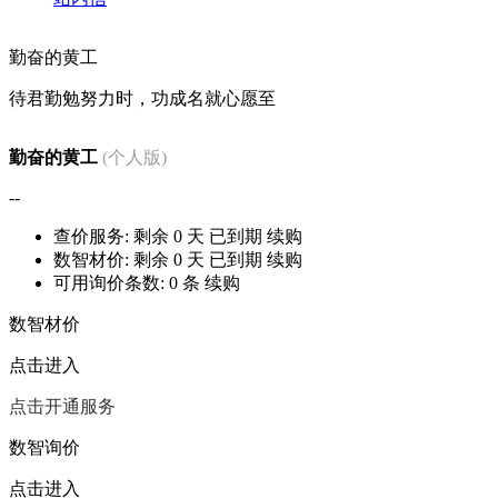
勤奋的黄工
待君勤勉努力时，功成名就心愿至
勤奋的黄工
(个人版)
--
查价服务: 剩余
0
天
已到期
续购
数智材价: 剩余
0
天
已到期
续购
可用询价条数:
0
条
续购
数智材价
点击进入
点击开通服务
数智询价
点击进入