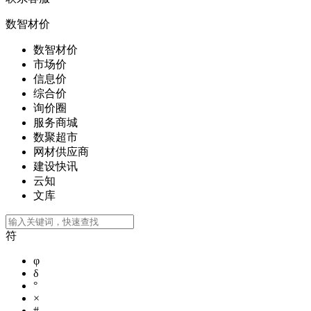
数智材价
数智材价
市场价
信息价
综合价
询价圈
服务商城
数聚超市
网材供应商
建设快讯
云知
文库
符
φ
δ
°
×
#