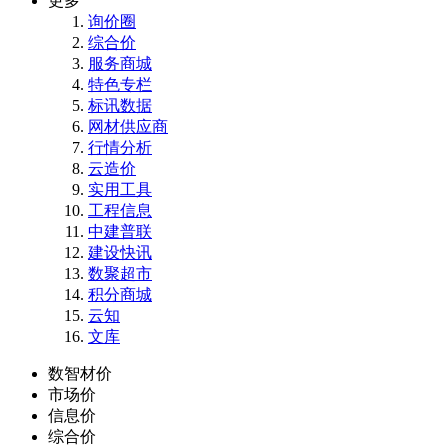
更多
询价圈
综合价
服务商城
特色专栏
标讯数据
网材供应商
行情分析
云造价
实用工具
工程信息
中建普联
建设快讯
数聚超市
积分商城
云知
文库
数智材价
市场价
信息价
综合价