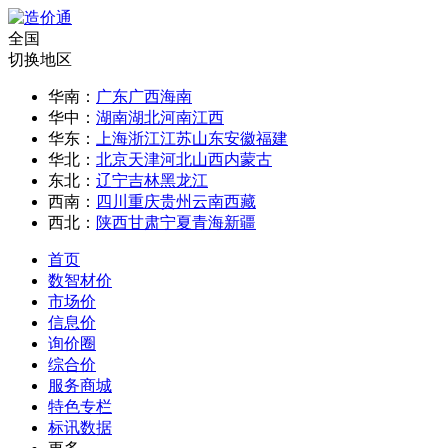
全国
切换地区
华南：
广东
广西
海南
华中：
湖南
湖北
河南
江西
华东：
上海
浙江
江苏
山东
安徽
福建
华北：
北京
天津
河北
山西
内蒙古
东北：
辽宁
吉林
黑龙江
西南：
四川
重庆
贵州
云南
西藏
西北：
陕西
甘肃
宁夏
青海
新疆
首页
数智材价
市场价
信息价
询价圈
综合价
服务商城
特色专栏
标讯数据