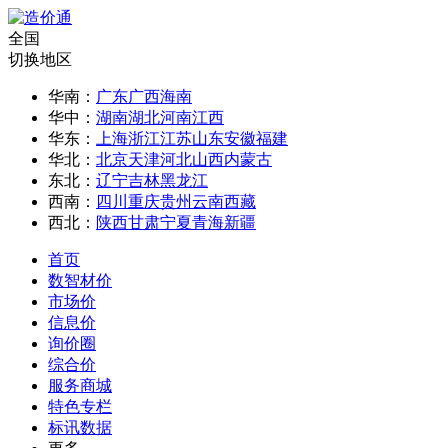
全国
切换地区
华南：
广东
广西
海南
华中：
湖南
湖北
河南
江西
华东：
上海
浙江
江苏
山东
安徽
福建
华北：
北京
天津
河北
山西
内蒙古
东北：
辽宁
吉林
黑龙江
西南：
四川
重庆
贵州
云南
西藏
西北：
陕西
甘肃
宁夏
青海
新疆
首页
数智材价
市场价
信息价
询价圈
综合价
服务商城
特色专栏
标讯数据