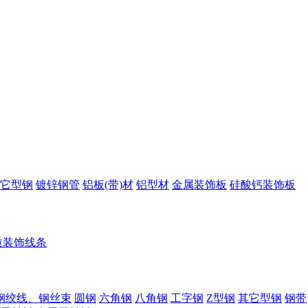
它型钢
镀锌钢管
铝板(带)材
铝型材
金属装饰板
硅酸钙装饰板
质装饰线条
钢绞线、钢丝束
圆钢
六角钢
八角钢
工字钢
Z型钢
其它型钢
钢带