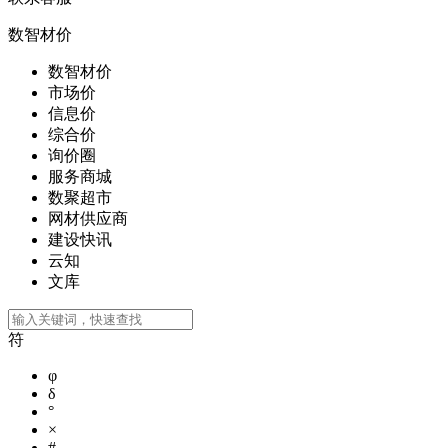
数智材价
数智材价
市场价
信息价
综合价
询价圈
服务商城
数聚超市
网材供应商
建设快讯
云知
文库
符
φ
δ
°
×
#