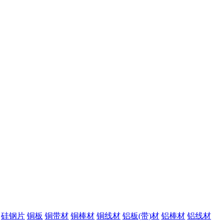
硅钢片
铜板
铜带材
铜棒材
铜线材
铝板(带)材
铝棒材
铝线材