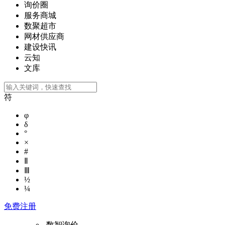
询价圈
服务商城
数聚超市
网材供应商
建设快讯
云知
文库
符
φ
δ
°
×
#
Ⅱ
Ⅲ
½
¼
免费注册
数智询价