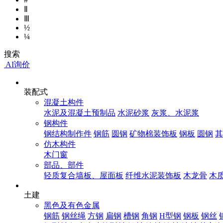
Ⅱ
Ⅲ
½
¼
搜索
AI询价
装配式
混凝土构件
水泥及混凝土预制品
水泥砂浆
灰浆、水泥浆
钢构件
钢结构制作件
钢筋
圆钢
矿物棉装饰板
钢板
圆钢
其
仿木构件
木门窗
部品、部件
轻质复合墙板、屋面板
纤维水泥装饰板
木龙骨
木
土建
黑色及有色金属
钢筋
钢丝绳
方钢
扁钢
槽钢
角钢
H型钢
钢板
钢丝