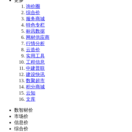
更多
询价圈
综合价
服务商城
特色专栏
标讯数据
网材供应商
行情分析
云造价
实用工具
工程信息
中建普联
建设快讯
数聚超市
积分商城
云知
文库
数智材价
市场价
信息价
综合价