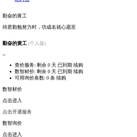
勤奋的黄工
待君勤勉努力时，功成名就心愿至
勤奋的黄工
(个人版)
--
查价服务: 剩余
0
天
已到期
续购
数智材价: 剩余
0
天
已到期
续购
可用询价条数:
0
条
续购
数智材价
点击进入
点击开通服务
数智询价
点击进入