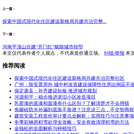
上一篇：
探索中国式现代化住区建设新格局共建共治完整...
下一篇：
河南平顶山住建“开门红”赋能城市转型
本文仅代表作者个人观点，不代表造价通立场。
纠错/举报
本文
推荐阅读
探索中国式现代化住区建设新格局共建共治完整社区
广州：除安置房外 城中村改造建设保障性住房比例应不低
保定唐县：补齐建设短板 推进城市规划
河源和平：稳步推进老旧小区改造项目
乳胶漆的底漆和面漆有什么区别？了解清楚才不会用错
免砸砖防水补漏到底靠不靠谱？注意这三点，不交智商税
建筑安装工程造价审计要点全解析：实用技巧与注意事项
冬季彩钢房积雪处理全攻略：安全有效清理积雪的方法
金钱松的全面解析与种植技巧