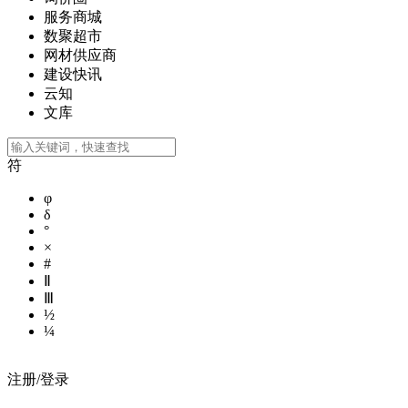
服务商城
数聚超市
网材供应商
建设快讯
云知
文库
符
φ
δ
°
×
#
Ⅱ
Ⅲ
½
¼
注册/登录